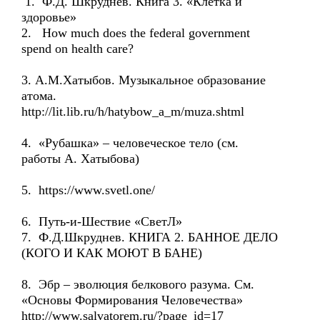
1. Ф.Д. Шкруднев. Книга 3. «Клетка и
здоровье»
2. How much does the federal government
spend on health care?
3. А.М.Хатыбов. Музыкальное образование
атома.
http://lit.lib.ru/h/hatybow_a_m/muza.shtml
4. «Рубашка» – человеческое тело (см.
работы А. Хатыбова)
5. https://www.svetl.one/
6. Путь-и-Шествие «СветЛ»
7. Ф.Д.Шкруднев. КНИГА 2. БАННОЕ ДЕЛО
(КОГО И КАК МОЮТ В БАНЕ)
8. Эбр – эволюция белкового разума. См.
«Основы Формирования Человечества»
http://www.salvatorem.ru/?page_id=17