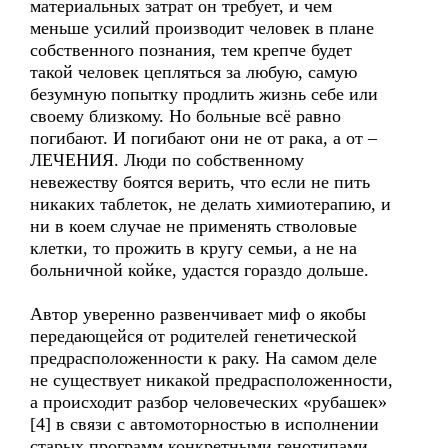
материальных затрат он требует, и чем
меньше усилий производит человек в плане
собственного познания, тем крепче будет
такой человек цепляться за любую, самую
безумную попытку продлить жизнь себе или
своему близкому. Но больные всё равно
погибают. И погибают они не от рака, а от –
ЛЕЧЕНИЯ. Люди по собственному
невежеству боятся верить, что если не пить
никаких таблеток, не делать химиотерапию, и
ни в коем случае не применять стволовые
клетки, то прожить в кругу семьи, а не на
больничной койке, удастся гораздо дольше.
Автор уверенно развенчивает миф о якобы
передающейся от родителей генетической
предрасположенности к раку. На самом деле
не существует никакой предрасположенности,
а происходит разбор человеческих «рубашек»
[4] в связи с автомоторностью в исполнении
старых программ конкретными генотипами