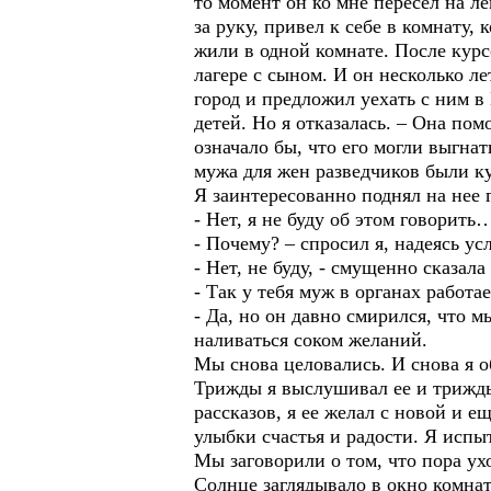
то момент он ко мне пересел на ле
за руку, привел к себе в комнату
жили в одной комнате. После курс
лагере с сыном. И он несколько ле
город и предложил уехать с ним 
детей. Но я отказалась. – Она по
означало бы, что его могли выгнат
мужа для жен разведчиков были ку
Я заинтересованно поднял на нее г
- Нет, я не буду об этом говорить
- Почему? – спросил я, надеясь ус
- Нет, не буду, - смущенно сказала
- Так у тебя муж в органах работа
- Да, но он давно смирился, что м
наливаться соком желаний.
Мы снова целовались. И снова я 
Трижды я выслушивал ее и трижды
рассказов, я ее желал с новой и 
улыбки счастья и радости. Я испы
Мы заговорили о том, что пора ух
Солнце заглядывало в окно комнат