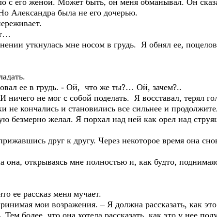
ло с его женой. Может быть, он меня обманывал. Он сказ
 Но Александра была не его дочерью.
переживает.
ит…
нении уткнулась мне носом в грудь. Я обнял ее, поцелов
ладать.
ловал ее в грудь. - Ой, что же ты?… Ой, зачем?..
 И ничего не мог с собой поделать. Я восставал, терял г
ки не кончались и становились все сильнее и продолжите
ю безмерно желал. Я порхал над ней как орел над струя
рижавшись друг к другу. Через некоторое время она снов
ла она, открываясь мне полностью и, как будто, поднимая
что ее рассказ меня мучает.
е принимая мои возражения. – Я должна рассказать, как эт
. Тем более, что она хотела рассказать, как это у нее по