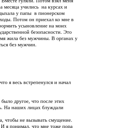
. Вместе гуляли. Потом взял меня
ва месяца учились на курсах и
отдыхала у папы в пионерском
оходы. Потом он приехал ко мне в
оформить усыновление на моих
сударственной безопасности. Это
ремя жила без мужчины. В органах у
ться без мужчин.
 что я весь встрепенулся и начал
было другое, что после этих
ть. На наших лицах блуждали
га, чтобы не вызывать смущение.
 И я понимал, что мне тоже пора