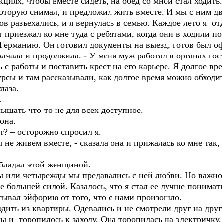
кциях, чтобы вместе сидеть, на обед со мной стал ходить
, которую снимал, и предложил жить вместе. И мы с ним д
ов разъехались, и я вернулась в семью. Каждое лето я 
т приезжал ко мне туда с ребятами, когда они в ходили п
в Германию. Он готовил документы на выезд, готов был 
молчала и продолжила. - У меня муж работал в органах го
ь с работы и поставить крест на его карьере. Я долгое в
рсы и там рассказывали, как долгое время можно обходи
лаза.
…
лышать что-то не для всех доступное.
 она.
ет? – осторожно спросил я.
ы не живем вместе, - сказала она и прижалась ко мне так,
обладал этой женщиной.
 или четырежды мы предавались с ней любви. Но важно 
еще большей силой. Казалось, что я стал ее лучше понима
тывал эйфорию от того, что с нами произошло.
одить из квартиры. Одевались и не смотрели друг на дру
ы и торопилось к заходу. Она торопилась на электричку.