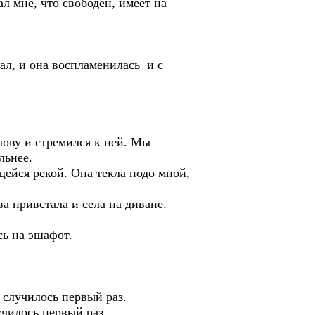
ал мне, что свободен, имеет на
ал, и она воспламенилась и с
олову и стремился к ней. Мы
льнее.
щейся рекой. Она текла подо мной,
а привстала и села на диване.
сь на эшафот.
о случилось первый раз.
лучилось первый раз.