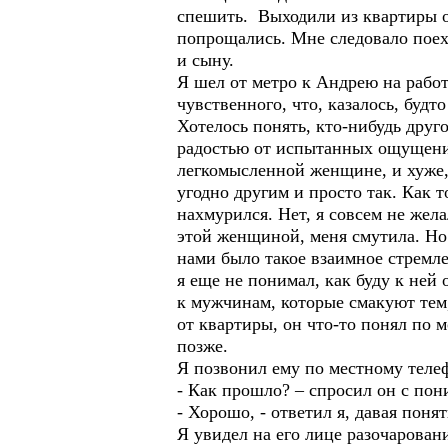
спешить. Выходили из квартиры о
попрощались. Мне следовало поеха
и сыну.
Я шел от метро к Андрею на рабо
чувственного, что, казалось, будт
Хотелось понять, кто-нибудь друг
радостью от испытанных ощущений 
легкомысленной женщине, и хуже, 
угодно другим и просто так. Как т
нахмурился. Нет, я совсем не жела
этой женщиной, меня смутила. Но 
нами было такое взаимное стремлен
я еще не понимал, как буду к ней
к мужчинам, которые смакуют тем
от квартиры, он что-то понял по м
позже.
Я позвонил ему по местному телеф
- Как прошло? – спросил он с по
- Хорошо, - ответил я, давая понят
Я увидел на его лице разочарован