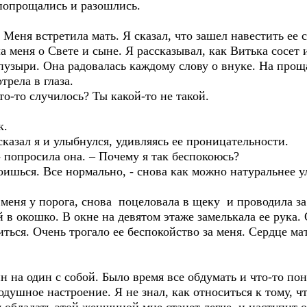
попрощались и разошлись.
Меня встретила мать. Я сказал, что зашел навестить ее 
а меня о Свете и сыне. Я рассказывал, как Витька сосет
пузыри. Она радовалась каждому слову о внуке. На прощ
трела в глаза.
Что-то случилось? Ты какой-то не такой.
к.
 сказал я и улыбнулся, удивляясь ее проницательности.
- попросила она. – Почему я так беспокоюсь?
оишься. Все нормально, - снова как можно натуральнее у
а меня у порога, снова поцеловала в щеку и проводила за
й в окошко. В окне на девятом этаже замелькала ее рука. 
ться. Очень трогало ее беспокойство за меня. Сердце мат
ин на один с собой. Было время все обдумать и что-то по
одушное настроение. Я не знал, как относиться к тому, 