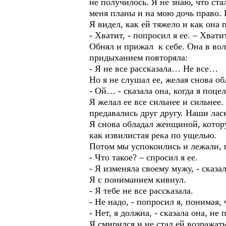
не получилось. Я не знаю, что ста
меня планы и на мою дочь право.
Я видел, как ей тяжело и как она 
- Хватит, - попросил я ее. – Хват
Обнял и прижал к себе. Она в вол
придыханием повторяла:
- Я не все рассказала… Не все…
Но я не слушал ее, желая снова об
- Ой… - сказала она, когда я поце
Я желал ее все сильнее и сильнее.
предавались друг другу. Наши лас
Я снова обладал женщиной, котору
как извилистая река по ущелью.
Потом мы успокоились и лежали, п
- Что такое? – спросил я ее.
- Я изменяла своему мужу, - сказа
Я с пониманием кивнул.
- Я тебе не все рассказала.
- Не надо, - попросил я, понимая, 
- Нет, я должна, - сказала она, н
Я смирился и не стал ей возражать