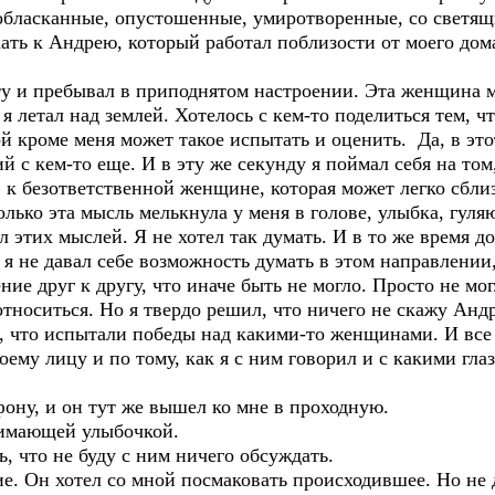
бласканные, опустошенные, умиротворенные, со светящ
ть к Андрею, который работал поблизости от моего дома
ту и пребывал в приподнятом настроении. Эта женщина м
о я летал над землей. Хотелось с кем-то поделиться тем, 
ой кроме меня может такое испытать и оценить. Да, в эт
с кем-то еще. И в эту же секунду я поймал себя на том,
к безответственной женщине, которая может легко сбли
олько эта мысль мелькнула у меня в голове, улыбка, гуля
л этих мыслей. Я не хотел так думать. И в то же время д
я не давал себе возможность думать в этом направлении,
ие друг к другу, что иначе быть не могло. Просто не мог
 относиться. Но я твердо решил, что ничего не скажу Анд
, что испытали победы над какими-то женщинами. И все 
оему лицу и по тому, как я с ним говорил и с какими гл
ону, и он тут же вышел ко мне в проходную.
нимающей улыбочкой.
ь, что не буду с ним ничего обсуждать.
ие. Он хотел со мной посмаковать происходившее. Но не д