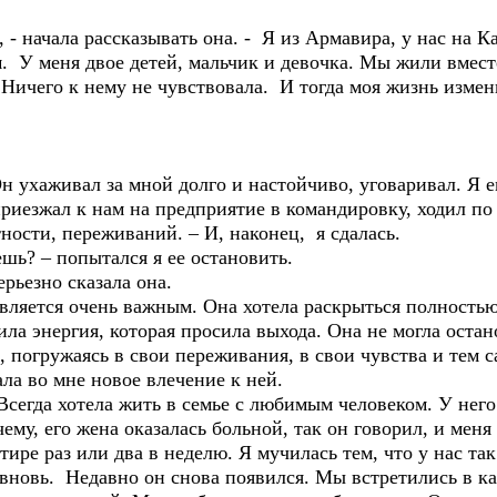
 - начала рассказывать она. - Я из Армавира, у нас на 
 У меня двое детей, мальчик и девочка. Мы жили вместе
 Ничего к нему не чувствовала. И тогда моя жизнь измен
 ухаживал за мной долго и настойчиво, уговаривал. Я е
риезжал к нам на предприятие в командировку, ходил по 
ности, переживаний. – И, наконец, я сдалась.
ешь? – попытался я ее остановить.
серьезно сказала она.
 является очень важным. Она хотела раскрыться полность
ила энергия, которая просила выхода. Она не могла оста
о, погружаясь в свои переживания, в свои чувства и тем
ала во мне новое влечение к ней.
 Всегда хотела жить в семье с любимым человеком. У него
чему, его жена оказалась больной, так он говорил, и мен
тире раз или два в неделю. Я мучилась тем, что у нас та
 вновь. Недавно он снова появился. Мы встретились в ка