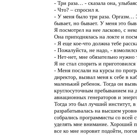
- Три раза… - сказала она, улыбаяс
- Что? – спросил я.
- У меня было три раза. Оргазм… 
бывает, но бывает. У меня это быв
Я посмотрел на нее ласково, с не
Она приподнялась на локте и посм
- Я еще кое-что должна тебе расска
- Пожалуйста, не надо, - взмолилс
- Нет-нет, мне обязательно нужно 
Я не стал спорить и приготовился
- Меня послали на курсы по прог
директор, вызвал меня к себе в ка
маленький ребенок. Тогда он вызв
круглосуточным пребыванием на д
авиационных генераторов и энерго
Тогда это был лучший институт, в
разрабатывалась на высшем уровне
собрались программисты со всей с
уделять мне внимание. Хороший пр
все ко мне норовит подойти, погов