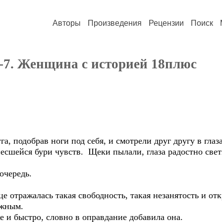
Авторы
Произведения
Рецензии
Поиск
-7. Женщина с историей 18плюс
а, подобрав ноги под себя, и смотрели друг другу в глаз
есшейся бури чувств. Щеки пылали, глаза радостно свет
очередь.
це отражалась такая свободность, такая незанятость и о
ожным.
е и быстро, словно в оправдание добавила она.