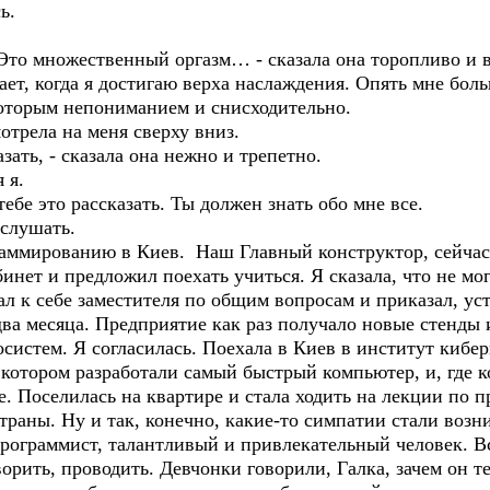
ь.
Это множественный оргазм… - сказала она торопливо и в
ает, когда я достигаю верха наслаждения. Опять мне бол
которым непониманием и снисходительно.
отрела на меня сверху вниз.
зать, - сказала она нежно и трепетно.
я я.
тебе это рассказать. Ты должен знать обо мне все.
 слушать.
раммированию в Киев. Наш Главный конструктор, сейчас
бинет и предложил поехать учиться. Я сказала, что не мо
ал к себе заместителя по общим вопросам и приказал, уст
ва месяца. Предприятие как раз получало новые стенды 
систем. Я согласилась. Поехала в Киев в институт кибе
 котором разработали самый быстрый компьютер, и, где 
. Поселилась на квартире и стала ходить на лекции по 
траны. Ну и так, конечно, какие-то симпатии стали возн
ограммист, талантливый и привлекательный человек. Все
орить, проводить. Девчонки говорили, Галка, зачем он те