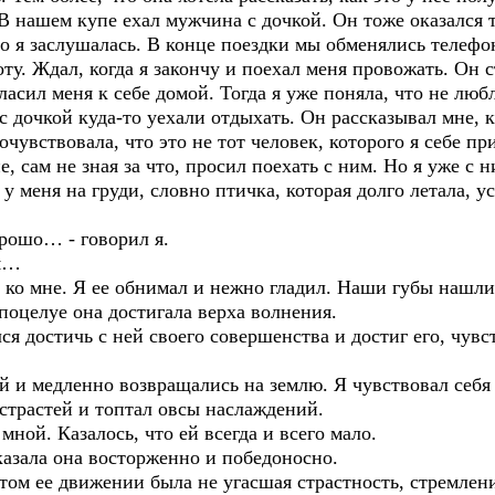
 В нашем купе ехал мужчина с дочкой. Он тоже оказался
что я заслушалась. В конце поездки мы обменялись телефо
оту. Ждал, когда я закончу и поехал меня провожать. Он 
ласил меня к себе домой. Тогда я уже поняла, что не лю
с дочкой куда-то уехали отдыхать. Он рассказывал мне, 
очувствовала, что это не тот человек, которого я себе п
, сам не зная за что, просил поехать с ним. Но я уже с 
у меня на груди, словно птичка, которая долго летала, у
рошо… - говорил я.
ся…
 ко мне. Я ее обнимал и нежно гладил. Наши губы нашли
 поцелуе она достигала верха волнения.
лся достичь с ней своего совершенства и достиг его, чув
 и медленно возвращались на землю. Я чувствовал себя 
страстей и топтал овсы наслаждений.
ной. Казалось, что ей всегда и всего мало.
сказала она восторженно и победоносно.
этом ее движении была не угасшая страстность, стремлен