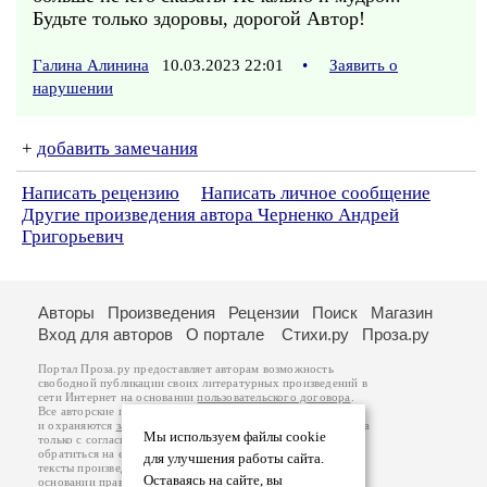
Будьте только здоровы, дорогой Автор!
Галина Алинина
10.03.2023 22:01
•
Заявить о
нарушении
+
добавить замечания
Написать рецензию
Написать личное сообщение
Другие произведения автора Черненко Андрей
Григорьевич
Авторы
Произведения
Рецензии
Поиск
Магазин
Вход для авторов
О портале
Стихи.ру
Проза.ру
Портал Проза.ру предоставляет авторам возможность
свободной публикации своих литературных произведений в
сети Интернет на основании
пользовательского договора
.
Все авторские права на произведения принадлежат авторам
и охраняются
законом
. Перепечатка произведений возможна
Мы используем файлы cookie
только с согласия его автора, к которому вы можете
обратиться на его авторской странице. Ответственность за
для улучшения работы сайта.
тексты произведений авторы несут самостоятельно на
Оставаясь на сайте, вы
основании
правил публикации
и
законодательства