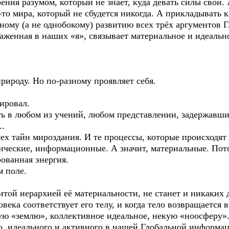
ния разумом, который не знает, куда девать силы свои. А
то мира, который не сбудется никогда. А прикладывать 
ому (а не однобокому) развитию всех трёх аргументов 
женная в наших «я», связывает материальное и идеально
природу. Но по-разному проявляет себя.
ировал.
ть в любом из учений, любом представлении, задержавши
..
сех тайн мироздания. И те процессы, которые происходят 
тические, информационные. А значит, материальные. Пото
ованная энергия.
м поле.
витой иерархией её материальности, не станет и никаких 
века соответствует его телу, и когда тело возвращается 
ую «землю», коллективное идеальное, некую «ноосферу».
о, идеального и активного в нашей Глобальной информ