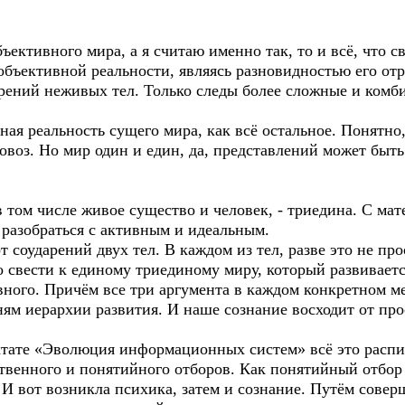
ъективного мира, а я считаю именно так, то и всё, что с
объективной реальности, являясь разновидностью его от
арений неживых тел. Только следы более сложные и ком
ная реальность сущего мира, как всё остальное. Понятно,
овоз. Но мир один и един, да, представлений может быть 
 том числе живое существо и человек, - триедина. С ма
 разобраться с активным и идеальным.
т соударений двух тел. В каждом из тел, разве это не пр
о свести к единому триединому миру, который развиваетс
вного. Причём все три аргумента в каждом конкретном м
ням иерархии развития. И наше сознание восходит от пр
актате «Эволюция информационных систем» всё это распис
ественного и понятийного отборов. Как понятийный отбо
 И вот возникла психика, затем и сознание. Путём сове