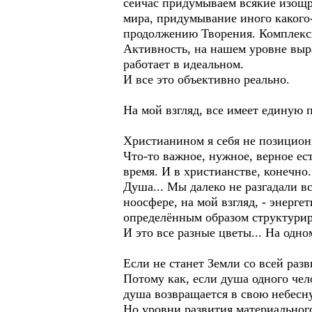
сейчас придумываем всякие изощре
мира, придумывание иного какого-
продолжению Творения. Комплексн
Активность, на нашем уровне выра
работает в идеальном.
И все это объективно реально.
На мой взгляд, все имеет единую 
Христианином я себя не позицион
Что-то важное, нужное, верное ес
время. И в христианстве, конечно.
Душа... Мы далеко не разгадали в
ноосфере, на мой взгляд, - энерге
определённым образом структурир
И это все разные цветы... На одно
Если не станет Земли со всей раз
Потому как, если душа одного чело
душа возвращается в свою небесн
Но уровни развития материальног