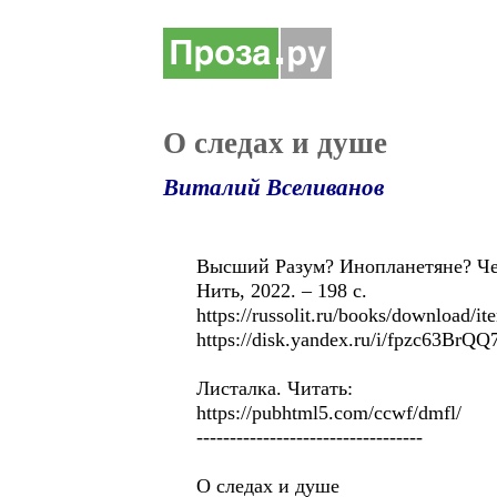
О следах и душе
Виталий Вселиванов
Высший Разум? Инопланетяне? Чел
Нить, 2022. – 198 с.
https://russolit.ru/books/download/i
https://disk.yandex.ru/i/fpzc63BrQ
Листалка. Читать:
https://pubhtml5.com/ccwf/dmfl/
----------------------------------
О следах и душе