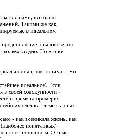
вязано с нами, все наши
ражений. Такими же как,
бинируемые в идеальном
 представление о паровозе это
сколько угодно. Но это не
териальностью, так понимаю, мы
остейшее идеальное? Если
я в своей совокупности -
есте и времени примерно
остейших следов, элементарных
ано - как возникала жизнь, как
р (наиболее понятливых)
ршенно естественным. Это мы