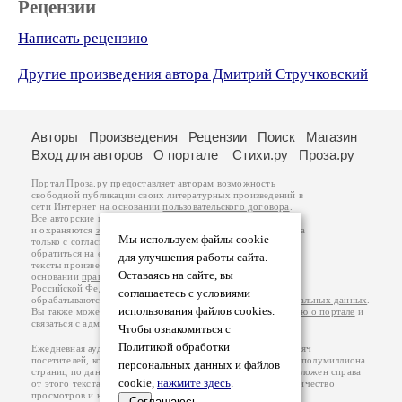
Рецензии
Написать рецензию
Другие произведения автора Дмитрий Стручковский
Авторы
Произведения
Рецензии
Поиск
Магазин
Вход для авторов
О портале
Стихи.ру
Проза.ру
Портал Проза.ру предоставляет авторам возможность
свободной публикации своих литературных произведений в
сети Интернет на основании
пользовательского договора
.
Все авторские права на произведения принадлежат авторам
и охраняются
законом
. Перепечатка произведений возможна
Мы используем файлы cookie
только с согласия его автора, к которому вы можете
обратиться на его авторской странице. Ответственность за
для улучшения работы сайта.
тексты произведений авторы несут самостоятельно на
Оставаясь на сайте, вы
основании
правил публикации
и
законодательства
Российской Федерации
. Данные пользователей
соглашаетесь с условиями
обрабатываются на основании
Политики обработки персональных данных
.
использования файлов cookies.
Вы также можете посмотреть более подробную
информацию о портале
и
связаться с администрацией
.
Чтобы ознакомиться с
Политикой обработки
Ежедневная аудитория портала Проза.ру – порядка 100 тысяч
посетителей, которые в общей сумме просматривают более полумиллиона
персональных данных и файлов
страниц по данным счетчика посещаемости, который расположен справа
cookie,
нажмите здесь
.
от этого текста. В каждой графе указано по две цифры: количество
просмотров и количество посетителей.
Соглашаюсь