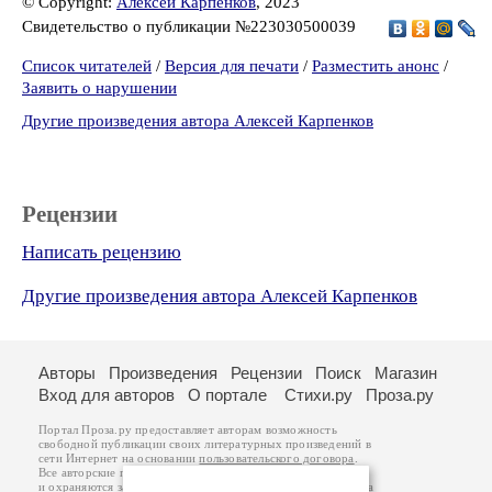
© Copyright:
Алексей Карпенков
, 2023
Свидетельство о публикации №223030500039
Список читателей
/
Версия для печати
/
Разместить анонс
/
Заявить о нарушении
Другие произведения автора Алексей Карпенков
Рецензии
Написать рецензию
Другие произведения автора Алексей Карпенков
Авторы
Произведения
Рецензии
Поиск
Магазин
Вход для авторов
О портале
Стихи.ру
Проза.ру
Портал Проза.ру предоставляет авторам возможность
свободной публикации своих литературных произведений в
сети Интернет на основании
пользовательского договора
.
Все авторские права на произведения принадлежат авторам
и охраняются
законом
. Перепечатка произведений возможна