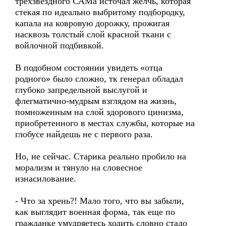
трехзвездного САМа источал желчь, которая
стекая по идеально выбритому подбородку,
капала на ковровую дорожку, прожигая
насквозь толстый слой красной ткани с
войлочной подбивкой.
В подобном состоянии увидеть «отца
родного» было сложно, тк генерал обладал
глубоко запредельной выслугой и
флегматично-мудрым взглядом на жизнь,
помноженным на слой здорового цинизма,
приобретенного в местах службы, которые на
глобусе найдешь не с первого раза.
Но, не сейчас. Старика реально пробило на
морализм и тянуло на словесное
изнасилование.
- Что за хрень?! Мало того, что вы забыли,
как выглядит военная форма, так еще по
гражданке умудряетесь ходить словно стадо