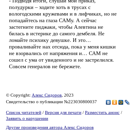
- Подводя итоги, слушай мой приказ,
полудурки – ходите хоть в трусах с
вологодскими кружевами и в лифчиках, но не
попадайтесь на глаза САМу. А сейчас
застегните пиджаки, чтобы Алевтина не
билась в истерике до самого дембеля. Не
ломайте психику девушке. И это…
проваливайте нах отсюда, пока у меня кишки
не взорвались от напряжения и… САМ не
сошел с ума от увиденного и не застрелился.
Совсем генералов не бережете.
© Copyright:
Алекс Сидоров
, 2023
Свидетельство о публикации №223030800037
Список читателей
/
Версия для печати
/
Разместить анонс
/
Заявить о нарушении
Другие произведения автора Алекс Сидоров