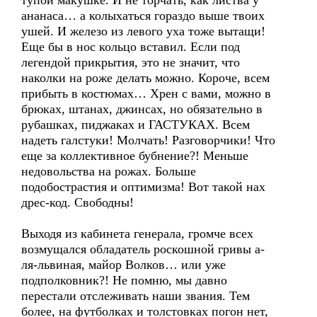
тупой макушке. И не торчать, как листва у
ананаса… а колыхаться гораздо выше твоих
ушей. И железо из левого уха тоже вытащи!
Еще бы в нос кольцо вставил. Если под
легендой прикрытия, это не значит, что
наколки на роже делать можно. Короче, всем
прибыть в костюмах… Хрен с вами, можно в
брюках, штанах, джинсах, но обязательно в
рубашках, пиджаках и ГАСТУКАХ. Всем
надеть галстуки! Молчать! Разговорчики! Что
еще за коллективное бубнение?! Меньше
недовольства на рожах. Больше
подобострастия и оптимизма! Вот такой нах
дрес-код. Свободны!
Выходя из кабинета генерала, громче всех
возмущался обладатель роскошной гривы а-
ля-львиная, майор Волков… или уже
подполковник?! Не помню, мы давно
перестали отслеживать наши звания. Тем
более, на футболках и толстовках погон нет,