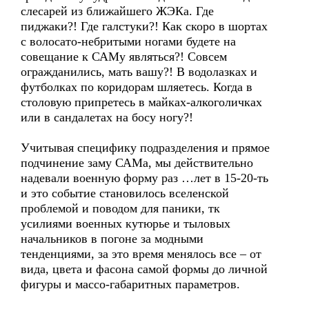
слесарей из ближайшего ЖЭКа. Где
пиджаки?! Где галстуки?! Как скоро в шортах
с волосато-небритыми ногами будете на
совещание к САМу являться?! Совсем
огражданились, мать вашу?! В водолазках и
футболках по коридорам шляетесь. Когда в
столовую припретесь в майках-алкоголичках
или в сандалетах на босу ногу?!
Учитывая специфику подразделения и прямое
подчинение заму САМа, мы действительно
надевали военную форму раз …лет в 15-20-ть
и это событие становилось вселенской
проблемой и поводом для паники, тк
усилиями военных кутюрье и тыловых
начальников в погоне за модными
тенденциями, за это время менялось все – от
вида, цвета и фасона самой формы до личной
фигуры и массо-габаритных параметров.