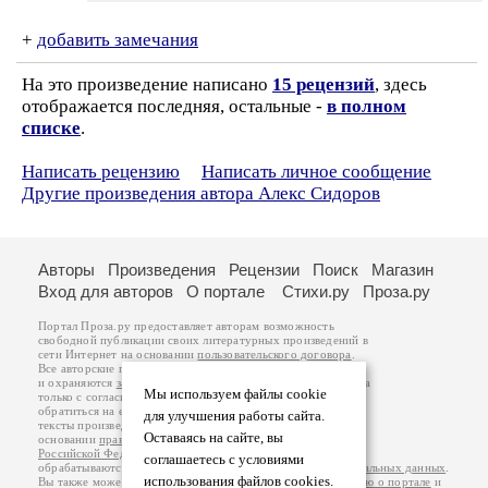
+
добавить замечания
На это произведение написано
15 рецензий
, здесь
отображается последняя, остальные -
в полном
списке
.
Написать рецензию
Написать личное сообщение
Другие произведения автора Алекс Сидоров
Авторы
Произведения
Рецензии
Поиск
Магазин
Вход для авторов
О портале
Стихи.ру
Проза.ру
Портал Проза.ру предоставляет авторам возможность
свободной публикации своих литературных произведений в
сети Интернет на основании
пользовательского договора
.
Все авторские права на произведения принадлежат авторам
и охраняются
законом
. Перепечатка произведений возможна
Мы используем файлы cookie
только с согласия его автора, к которому вы можете
обратиться на его авторской странице. Ответственность за
для улучшения работы сайта.
тексты произведений авторы несут самостоятельно на
Оставаясь на сайте, вы
основании
правил публикации
и
законодательства
Российской Федерации
. Данные пользователей
соглашаетесь с условиями
обрабатываются на основании
Политики обработки персональных данных
.
использования файлов cookies.
Вы также можете посмотреть более подробную
информацию о портале
и