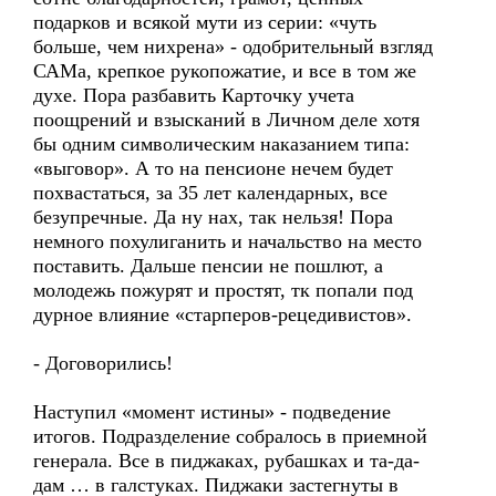
подарков и всякой мути из серии: «чуть
больше, чем нихрена» - одобрительный взгляд
САМа, крепкое рукопожатие, и все в том же
духе. Пора разбавить Карточку учета
поощрений и взысканий в Личном деле хотя
бы одним символическим наказанием типа:
«выговор». А то на пенсионе нечем будет
похвастаться, за 35 лет календарных, все
безупречные. Да ну нах, так нельзя! Пора
немного похулиганить и начальство на место
поставить. Дальше пенсии не пошлют, а
молодежь пожурят и простят, тк попали под
дурное влияние «старперов-рецедивистов».
- Договорились!
Наступил «момент истины» - подведение
итогов. Подразделение собралось в приемной
генерала. Все в пиджаках, рубашках и та-да-
дам … в галстуках. Пиджаки застегнуты в