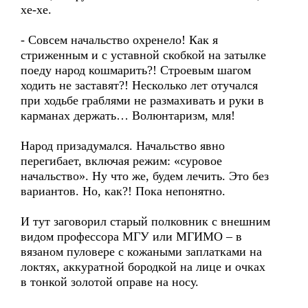
хе-хе.
- Совсем начальство охренело! Как я
стриженным и с уставной скобкой на затылке
поеду народ кошмарить?! Строевым шагом
ходить не заставят?! Несколько лет отучался
при ходьбе граблями не размахивать и руки в
карманах держать… Волюнтаризм, мля!
Народ призадумался. Начальство явно
перегибает, включая режим: «суровое
начальство». Ну что же, будем лечить. Это без
вариантов. Но, как?! Пока непонятно.
И тут заговорил старый полковник с внешним
видом профессора МГУ или МГИМО – в
вязаном пуловере с кожаными заплатками на
локтях, аккуратной бородкой на лице и очках
в тонкой золотой оправе на носу.