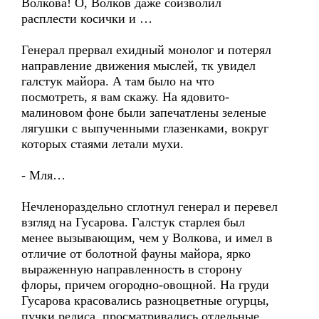
Волкова! О, Волков даже соизволил
расплести косички и …
Генерал прервал ехидный монолог и потерял
направление движения мыслей, тк увидел
галстук майора. А там было на что
посмотреть, я вам скажу. На ядовито-
малиновом фоне были запечатлены зеленые
лягушки с выпученными глазенками, вокруг
которых стаями летали мухи.
- Мля…
Нечленораздельно сглотнул генерал и перевел
взгляд на Гусарова. Галстук старлея был
менее вызывающим, чем у Волкова, и имел в
отличие от болотной фауны майора, ярко
выраженную направленность в сторону
флоры, причем огородно-овощной. На груди
Гусарова красовались разноцветные огурцы,
пучки редиса, просматривались отдельные