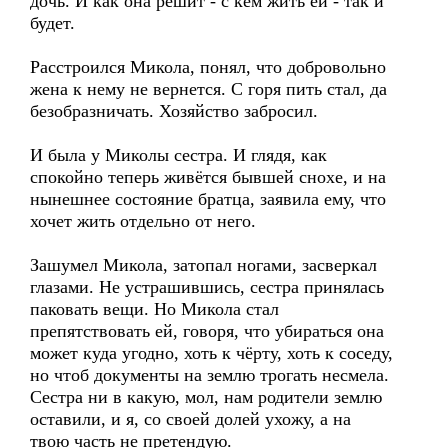
дочь. И как она решит - с кем жить ей - так и
будет.
Расстроился Микола, понял, что добровольно
жена к нему не вернется. С горя пить стал, да
безобразничать. Хозяйство забросил.
И была у Миколы сестра. И глядя, как
спокойно теперь живётся бывшей снохе, и на
нынешнее состояние братца, заявила ему, что
хочет жить отдельно от него.
Зашумел Микола, затопал ногами, засверкал
глазами. Не устрашившись, сестра принялась
паковать вещи. Но Микола стал
препятствовать ей, говоря, что убираться она
может куда угодно, хоть к чёрту, хоть к соседу,
но чтоб документы на землю трогать несмела.
Сестра ни в какую, мол, нам родители землю
оставили, и я, со своей долей ухожу, а на
твою часть не претендую.