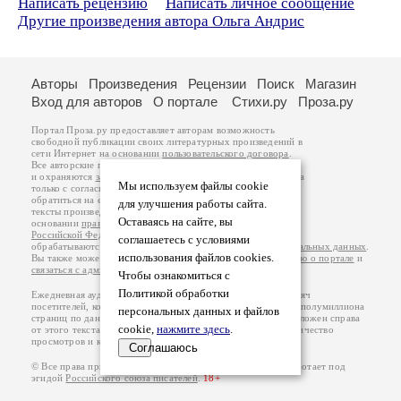
Написать рецензию
Написать личное сообщение
Другие произведения автора Ольга Андрис
Авторы
Произведения
Рецензии
Поиск
Магазин
Вход для авторов
О портале
Стихи.ру
Проза.ру
Портал Проза.ру предоставляет авторам возможность
свободной публикации своих литературных произведений в
сети Интернет на основании
пользовательского договора
.
Все авторские права на произведения принадлежат авторам
и охраняются
законом
. Перепечатка произведений возможна
Мы используем файлы cookie
только с согласия его автора, к которому вы можете
обратиться на его авторской странице. Ответственность за
для улучшения работы сайта.
тексты произведений авторы несут самостоятельно на
Оставаясь на сайте, вы
основании
правил публикации
и
законодательства
Российской Федерации
. Данные пользователей
соглашаетесь с условиями
обрабатываются на основании
Политики обработки персональных данных
.
использования файлов cookies.
Вы также можете посмотреть более подробную
информацию о портале
и
связаться с администрацией
.
Чтобы ознакомиться с
Политикой обработки
Ежедневная аудитория портала Проза.ру – порядка 100 тысяч
посетителей, которые в общей сумме просматривают более полумиллиона
персональных данных и файлов
страниц по данным счетчика посещаемости, который расположен справа
cookie,
нажмите здесь
.
от этого текста. В каждой графе указано по две цифры: количество
просмотров и количество посетителей.
Соглашаюсь
© Все права принадлежат авторам, 2000-2026. Портал работает под
эгидой
Российского союза писателей
.
18+