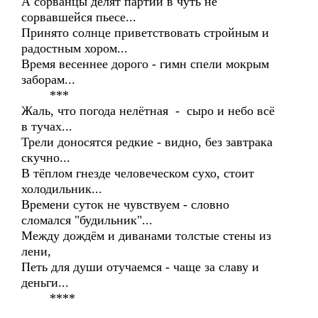
А сорванцы делят партии в чуть не
сорвавшейся пьесе...
Принято солнце приветствовать стройным и
радостным хором...
Время весеннее дорого - гимн спели мокрым
заборам...
***
Жаль, что погода нелётная - сыро и небо всё
в тучах...
Трели доносятся редкие - видно, без завтрака
скучно...
В тёплом гнезде человеческом сухо, стоит
холодильник...
Времени суток не чувствуем - словно
сломался "будильник"...
Между дождём и диванами толстые стены из
лени,
Петь для души отучаемся - чаще за славу и
деньги...
****