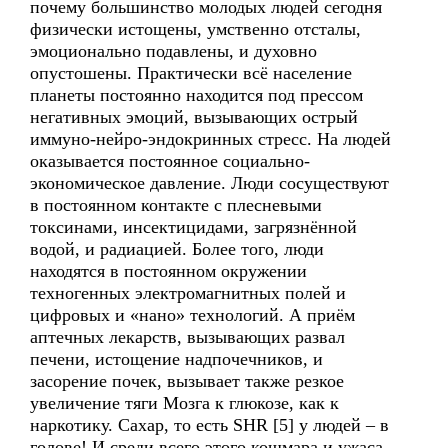
почему большинство молодых людей сегодня
физически истощены, умственно отсталы,
эмоционально подавлены, и духовно
опустошены. Практически всё население
планеты постоянно находится под прессом
негативных эмоций, вызывающих острый
иммуно-нейро-эндокринных стресс. На людей
оказывается постоянное социально-
экономическое давление. Люди сосуществуют
в постоянном контакте с плесневыми
токсинами, инсектицидами, загрязнённой
водой, и радиацией. Более того, люди
находятся в постоянном окружении
техногенных электромагнитных полей и
цифровых и «нано» технологий. А приём
аптечных лекарств, вызывающих развал
печени, истощение надпочечников, и
засорение почек, вызывает также резкое
увеличение тяги Мозга к глюкозе, как к
наркотику. Сахар, то есть SHR [5] у людей – в
голове! И среди всего этого кошмара и ужаса,