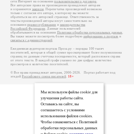
сети Интернет на основании
пользовательского договора
.
Все авторские права на произведения принадлежат авторам
и охраняются
законом
. Перепечатка произведений возможна
только с согласия его автора, к которому вы можете
обратиться на его авторской странице. Ответственность за
тексты произведений авторы несут самостоятельно на
основании
правил публикации
и
законодательства
Российской Федерации
. Данные пользователей
обрабатываются на основании
Политики обработки персональных данных
.
Вы также можете посмотреть более подробную
информацию о портале
и
связаться с администрацией
.
Ежедневная аудитория портала Проза.ру – порядка 100 тысяч
посетителей, которые в общей сумме просматривают более полумиллиона
страниц по данным счетчика посещаемости, который расположен справа
от этого текста. В каждой графе указано по две цифры: количество
просмотров и количество посетителей.
© Все права принадлежат авторам, 2000-2026. Портал работает под
эгидой
Российского союза писателей
.
18+
Мы используем файлы cookie для
улучшения работы сайта.
Оставаясь на сайте, вы
соглашаетесь с условиями
использования файлов cookies.
Чтобы ознакомиться с Политикой
обработки персональных данных