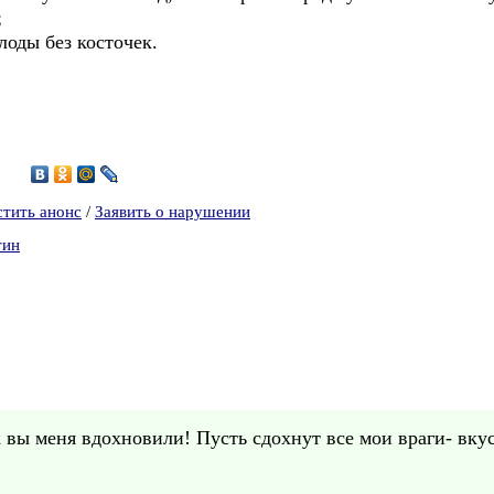
;
оды без косточек.
7
стить анонс
/
Заявить о нарушении
тин
 вы меня вдохновили! Пусть сдохнут все мои враги- вкус