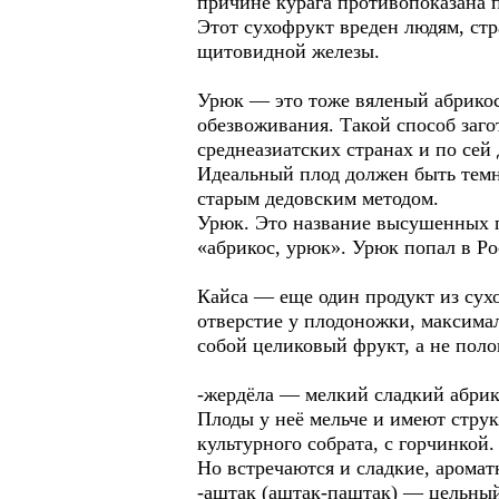
причине курага противопоказана п
Этот сухофрукт вреден людям, стр
щитовидной железы.
Урюк — это тоже вяленый абрикос,
обезвоживания. Такой способ заго
среднеазиатских странах и по сей 
Идеальный плод должен быть темн
старым дедовским методом.
Урюк. Это название высушенных п
«абрикос, урюк». Урюк попал в Ро
Кайса — еще один продукт из сухог
отверстие у плодоножки, максимал
собой целиковый фрукт, а не пол
-жердёла — мелкий сладкий абрико
Плоды у неё мельче и имеют струк
культурного собрата, с горчинкой.
Но встречаются и сладкие, аромат
-аштак (аштак-паштак) — цельный