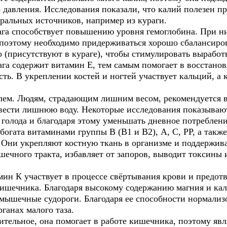
давления. Исследования показали, что калий полезен пр
туральных источников, например из кураги.
га способствует повышению уровня гемоглобина. При ни
, поэтому необходимо придерживаться хорошо сбалансиро
о (присутствуют в кураге), чтобы стимулировать выработ
га содержит витамин E, тем самым помогает в восстано
ть. В укреплении костей и ногтей участвует кальций, а 
олем. Людям, страдающим лишним весом, рекомендуется в
вести лишнюю воду. Некоторые исследования показывают
 голода и благодаря этому уменьшать дневное потреблен
богата витаминами группы В (В1 и В2), А, С, РР, а такж
. Они укрепляют костную ткань в организме и поддержив
ечного тракта, избавляет от запоров, выводит токсины 
мин К участвует в процессе свёртывания крови и предот
кишечника. Благодаря высокому содержанию магния и кал
 мышечные судороги. Благодаря ее способности нормализ
ганах малого таза.
ительное, она помогает в работе кишечника, поэтому яв