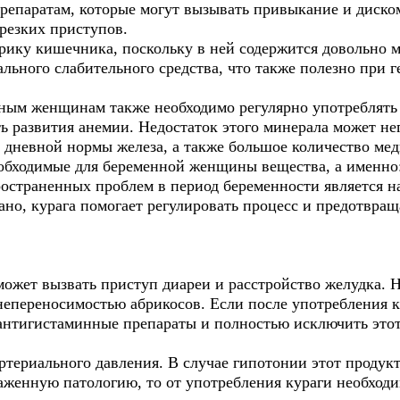
епаратам, которые могут вызывать привыкание и диском
 резких приступов.
рику кишечника, поскольку в ней содержится довольно 
ального слабительного средства, что также полезно при г
ным женщинам также необходимо регулярно употреблять
ь развития анемии. Недостаток этого минерала может нег
 дневной нормы железа, а также большое количество мед
обходимые для беременной женщины вещества, а именно:
ространенных проблем в период беременности является н
ано, курага помогает регулировать процесс и предотвра
ожет вызвать приступ диареи и расстройство желудка. Не 
непереносимостью абрикосов. Если после употребления к
антигистаминные препараты и полностью исключить этот 
ртериального давления. В случае гипотонии этот продук
аженную патологию, то от употребления кураги необходим