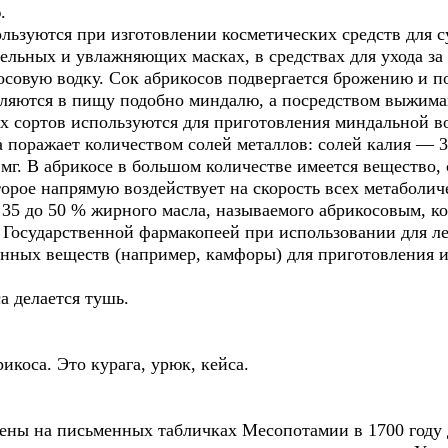
.
льзуются при изготовлении косметических средств для с
ельных и увлажняющих масках, в средствах для ухода за
осовую водку. Сок абрикосов подвергается брожению и п
бляются в пищу подобно миндалю, а посредством выжима
ких сортов используются для приготовления миндальной в
 поражает количеством солей металлов: солей калия — 3
 мг. В абрикосе в большом количестве имеется веществ
торое напрямую воздействует на скорость всех метаболич
 35 до 50 % жирного масла, называемого абрикосовым, к
 Государственной фармакопеей при использовании для ле
енных веществ (например, камфоры) для приготовления 
а делается тушь.
икоса. Это курага, урюк, кейса.
ены на письменных табличках Месопотамии в 1700 году д