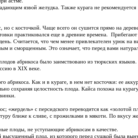
ри астме.
адающим язвой желудка. Также курага не рекомендуется 
 но с косточкой. Чаще всего он сушится прямо на дереве
товки практиковался еще в древние времена. Прибегают 
день. Считается, что чем менее привлекателен урюк на ви
ым и сморщенным. Это означает, что перед вами натур
лодов абрикоса было заимствовано из тюркских языков.
ссию в XIX веке.
о абрикоса. Как и в кураге, в нем нет косточки: ее акк
ьно сохраняя целостность плода. Кайса похожа на курагу,
овинки.
с; «жердель» с персидского переводится как «золотой пл
туру ближе к сливе, с прожилками в мякоти. По вкусу же
ные плоды, не уступающие абрикосам в качестве.
 высушенный плод, из которого перед сушкой была вынут