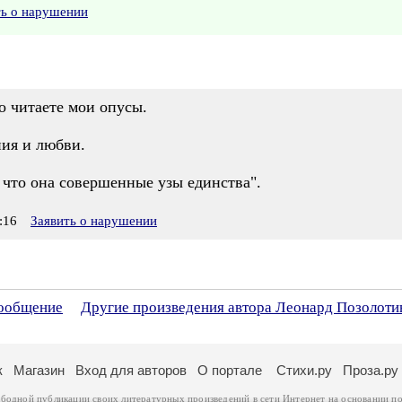
ть о нарушении
о читаете мои опусы.
ния и любви.
 что она совершенные узы единства".
:16
Заявить о нарушении
сообщение
Другие произведения автора Леонард Позолоти
к
Магазин
Вход для авторов
О портале
Стихи.ру
Проза.ру
ободной публикации своих литературных произведений в сети Интернет на основании
по