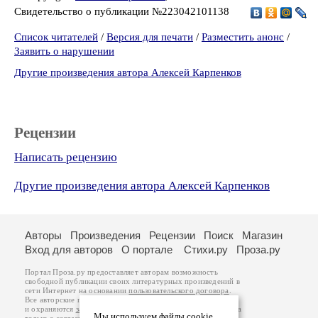
Свидетельство о публикации №223042101138
Список читателей
/
Версия для печати
/
Разместить анонс
/
Заявить о нарушении
Другие произведения автора Алексей Карпенков
Рецензии
Написать рецензию
Другие произведения автора Алексей Карпенков
Авторы
Произведения
Рецензии
Поиск
Магазин
Вход для авторов
О портале
Стихи.ру
Проза.ру
Портал Проза.ру предоставляет авторам возможность
свободной публикации своих литературных произведений в
сети Интернет на основании
пользовательского договора
.
Все авторские права на произведения принадлежат авторам
и охраняются
законом
. Перепечатка произведений возможна
Мы используем файлы cookie