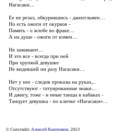
Нагасаки…
Ее не резал, обкурившись - джентльмен…
Но есть ожоги от окурков -
Память - о жлобе во фраке…
А на душе - ожоги от измен…
Не заживают…
И это все - всегда при ней
При хрупкой девушке
Не видевшей ни разу Нагасаки…
Нет у нее - следов проказы на руках,..
Отсутствуют - татуированные знаки…
И джигу, тоже - и иные танцы в кабаках -
Танцует девушка - по кличке «Нагасаки»…
© Copyright:
Алексей Карпенков
, 2023