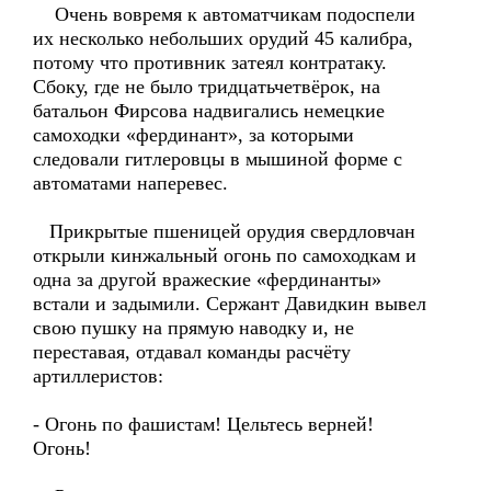
Очень вовремя к автоматчикам подоспели
их несколько небольших орудий 45 калибра,
потому что противник затеял контратаку.
Сбоку, где не было тридцатьчетвёрок, на
батальон Фирсова надвигались немецкие
самоходки «фердинант», за которыми
следовали гитлеровцы в мышиной форме с
автоматами наперевес.
Прикрытые пшеницей орудия свердловчан
открыли кинжальный огонь по самоходкам и
одна за другой вражеские «фердинанты»
встали и задымили. Сержант Давидкин вывел
свою пушку на прямую наводку и, не
переставая, отдавал команды расчёту
артиллеристов:
- Огонь по фашистам! Цельтесь верней!
Огонь!