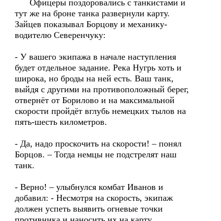
Офицеры поздоровались с танкистами и
тут же на броне танка развернули карту.
Зайцев показывал Борцову и механику-
водителю Северенчуку:
- У вашего экипажа в начале наступления
будет отдельное задание. Река Нугрь хоть и
широка, но броды на ней есть. Ваш танк,
выйдя с другими на противоположный берег,
отвернёт от Борилово и на максимальной
скорости пройдёт вглубь немецких тылов на
пять-шесть километров.
- Да, надо проскочить на скорости! – понял
Борцов. – Тогда немцы не подстрелят наш
танк.
- Верно! – улыбнулся комбат Иванов и
добавил: - Несмотря на скорость, экипаж
должен успеть выявить огневые точки
противника и наносить их на карту.