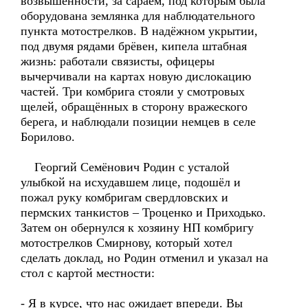
возвышенности, за сараем, под которым была
оборудована землянка для наблюдательного
пункта мотострелков. В надёжном укрытии,
под двумя рядами брёвен, кипела штабная
жизнь: работали связисты, офицеры
вычерчивали на картах новую дислокацию
частей. Три комбрига стояли у смотровых
щелей, обращённых в сторону вражеского
берега, и наблюдали позиции немцев в селе
Борилово.
Георгий Семёнович Родин с усталой
улыбкой на исхудавшем лице, подошёл и
пожал руку комбригам свердловских и
пермских танкистов – Троценко и Приходько.
Затем он обернулся к хозяину НП комбригу
мотострелков Смирнову, который хотел
сделать доклад, но Родин отменил и указал на
стол с картой местности:
- Я в курсе, что нас ожидает впереди. Вы