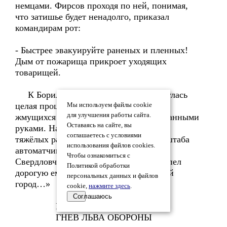
немцами. Фирсов проходя по ней, понимая,
что затишье будет ненадолго, приказал
командирам рот:
- Быстрее эвакуируйте раненых и пленных!
Дым от пожарища прикроет уходящих
товарищей.
К Борилово, в ближний тыл, потянулась
целая процессия с носилками и кучкой
Мы используем файлы cookie
для улучшения работы сайта.
жмущихся к земле гитлеровцев со связанными
Оставаясь на сайте, вы
руками. На одних носилках умирал от
соглашаетесь с условиями
тяжёлых ран начальник батальонного штаба
использования файлов cookies.
автоматчиков лейтенант Тыгашев.
Чтобы ознакомиться с
Свердловчанин в последний раз тихо пел
Политикой обработки
дорогую ему песню: «Прощай любимый
персональных данных и файлов
город…»
cookie,
нажмите здесь
.
Соглашаюсь
ГЛАВА ЧЕТВЁРТАЯ
ГНЕВ ЛЬВА ОБОРОНЫ