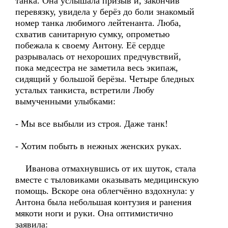
танка. Она услышала призыв и, закончив
перевязку, увидела у берёз до боли знакомый
номер танка любимого лейтенанта. Люба,
схватив санитарную сумку, опрометью
побежала к своему Антону. Её сердце
разрывалась от нехороших предчувствий,
пока медсестра не заметила весь экипаж,
сидящий у большой берёзы. Четыре бледных
усталых танкиста, встретили Любу
вымученными улыбками:
- Мы все выбыли из строя. Даже танк!
- Хотим побыть в нежных женских руках.
Иванова отмахнувшись от их шуток, стала
вместе с тыловиками оказывать медицинскую
помощь. Вскоре она облегчённо вздохнула: у
Антона была небольшая контузия и ранения
мякоти ноги и руки. Она оптимистично
заявила: