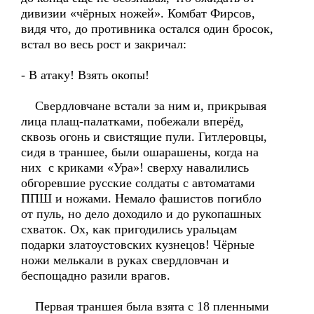
дивизии «чёрных ножей». Комбат Фирсов,
видя что, до противника остался один бросок,
встал во весь рост и закричал:
- В атаку! Взять окопы!
Свердловчане встали за ним и, прикрывая
лица плащ-палатками, побежали вперёд,
сквозь огонь и свистящие пули. Гитлеровцы,
сидя в траншее, были ошарашены, когда на
них с криками «Ура»! сверху навалились
обгоревшие русские солдаты с автоматами
ППШ и ножами. Немало фашистов погибло
от пуль, но дело доходило и до рукопашных
схваток. Ох, как пригодились уральцам
подарки златоустовских кузнецов! Чёрные
ножи мелькали в руках свердловчан и
беспощадно разили врагов.
Первая траншея была взята с 18 пленными