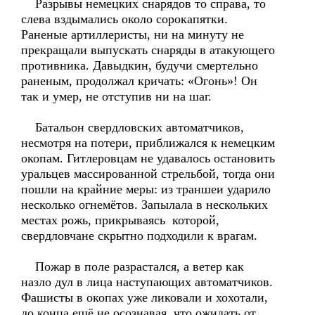
Разрывы немецких снарядов то справа, то
слева вздымались около сорокапятки.
Раненые артиллеристы, ни на минуту не
прекращали выпускать снаряды в атакующего
противника. Давыдкин, будучи смертельно
раненым, продолжал кричать: «Огонь»! Он
так и умер, не отступив ни на шаг.
Батальон свердловских автоматчиков,
несмотря на потери, приближался к немецким
окопам. Гитлеровцам не удавалось остановить
уральцев массированной стрельбой, тогда они
пошли на крайние меры: из траншеи ударило
несколько огнемётов. Запылала в нескольких
местах рожь, прикрываясь которой,
свердловчане скрытно подходили к врагам.
Пожар в поле разрастался, а ветер как
назло дул в лица наступающих автоматчиков.
Фашисты в окопах уже ликовали и хохотали,
до конца ещё не осознавая, что ожидать от