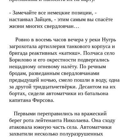
- Замечайте все немецкие позиции, -
настаивал Зайцев, - этим самым вы спасёте
жизни многих свердловчан…
Ровно в восемь часов вечера у реки Нугрь
загрохотала артиллерия танкового корпуса и
бригада реактивных «катюш». Полчаса село
Борилово и его окрестности подвергались
нещадному огневому налёту. По речным
бродам, разведанным свердловчанами
предыдущей ночью, смело пошли в воду, одна
за другой тридцатьчетвёрки. Десантом на их
бортах, сидели автоматчики из батальона
капитана Фирсова.
Первыми переправились на вражеский
берег рота лейтенанта Николаева. Она сходу
атаковала южную часть села. Автоматчики
захватили несколько полуразрушенных