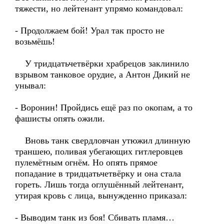
тяжести, но лейтенант упрямо командовал:
- Продолжаем бой! Урал так просто не
возьмёшь!
У тридцатьчетвёрки храбрецов заклинило
взрывом танковое орудие, а Антон Дикий не
унывал:
- Воронин! Пройдись ещё раз по окопам, а то
фашисты опять ожили.
Вновь танк свердловчан утюжил длинную
траншею, поливая убегающих гитлеровцев
пулемётным огнём. Но опять прямое
попадание в тридцатьчетвёрку и она стала
гореть. Лишь тогда оглушённый лейтенант,
утирая кровь с лица, вынужденно приказал:
- Выводим танк из боя! Сбивать пламя…