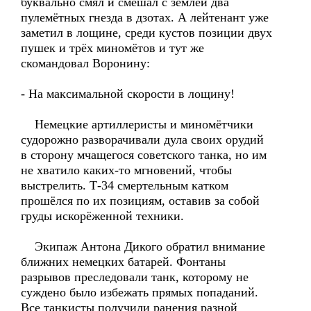
буквально смял и смешал с землёй два
пулемётных гнезда в дзотах. А лейтенант уже
заметил в лощине, среди кустов позиции двух
пушек и трёх миномётов и тут же
скомандовал Воронину:
- На максимальной скорости в лощину!
Немецкие артиллеристы и миномётчики
судорожно разворачивали дула своих орудий
в сторону мчащегося советского танка, но им
не хватило каких-то мгновений, чтобы
выстрелить. Т-34 смертельным катком
прошёлся по их позициям, оставив за собой
груды искорёженной техники.
Экипаж Антона Дикого обратил внимание
ближних немецких батарей. Фонтаны
разрывов преследовали танк, которому не
суждено было избежать прямых попаданий.
Все танкисты получили ранения разной