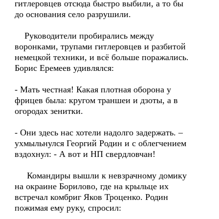
гитлеровцев отсюда быстро выбили, а то бы
до основания село разрушили.
Руководители пробирались между
воронками, трупами гитлеровцев и разбитой
немецкой техники, и всё больше поражались.
Борис Еремеев удивлялся:
- Мать честная! Какая плотная оборона у
фрицев была: кругом траншеи и дзоты, а в
огородах зенитки.
- Они здесь нас хотели надолго задержать. –
ухмыльнулся Георгий Родин и с облегчением
вздохнул: - А вот и НП свердловчан!
Командиры вышли к невзрачному домику
на окраине Борилово, где на крыльце их
встречал комбриг Яков Троценко. Родин
пожимая ему руку, спросил: