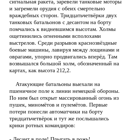
сигнальная ракета, заревели танковые моторы
и загремели орудия с обеих смертельно
враждебных сторон. Тридцатьчетвёрки двух
танковых батальонов с десантом на борту
помчались к видневшимся высотам. Холмы
ощетинились огненными всполохами
выстрелов. Среди разрывов краснозвёздные
боевые машины, лавируя между лощинами и
оврагами, упорно продвигались вперёд. Там
возвышался большой холм, обозначенный на
картах, как высота 212,2.
Атакующие батальоны выехали на
пшеничное поле к линии немецкой обороны.
По ним был открыт массированный огонь из
пушек, миномётов и пулемётов. Первые
потери понесли автоматчики на борту
тридцатьчетвёрок и тут же послышались
крики ротных командиров:
- Десант в поле! Прыгать в рожь!