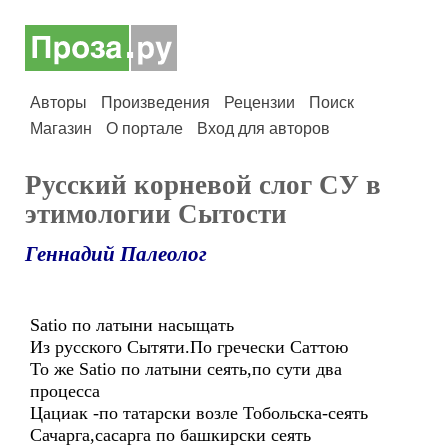
Авторы
Произведения
Рецензии
Поиск
Магазин
О портале
Вход для авторов
Русский корневой слог СУ в
этимологии Сытости
Геннадий Палеолог
Satio по латыни насыщать
Из русского Сытяти.По гречески Саттою
То же Satio по латыни сеять,по сути два
процесса
Цациак -по татарски возле Тобольска-сеять
Сачарга,сасарга по башкирски сеять