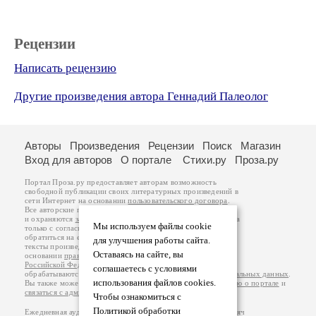
Рецензии
Написать рецензию
Другие произведения автора Геннадий Палеолог
Авторы
Произведения
Рецензии
Поиск
Магазин
Вход для авторов
О портале
Стихи.ру
Проза.ру
Портал Проза.ру предоставляет авторам возможность
свободной публикации своих литературных произведений в
сети Интернет на основании
пользовательского договора
.
Все авторские права на произведения принадлежат авторам
и охраняются
законом
. Перепечатка произведений возможна
Мы используем файлы cookie
только с согласия его автора, к которому вы можете
обратиться на его авторской странице. Ответственность за
для улучшения работы сайта.
тексты произведений авторы несут самостоятельно на
Оставаясь на сайте, вы
основании
правил публикации
и
законодательства
Российской Федерации
. Данные пользователей
соглашаетесь с условиями
обрабатываются на основании
Политики обработки персональных данных
.
использования файлов cookies.
Вы также можете посмотреть более подробную
информацию о портале
и
связаться с администрацией
.
Чтобы ознакомиться с
Политикой обработки
Ежедневная аудитория портала Проза.ру – порядка 100 тысяч