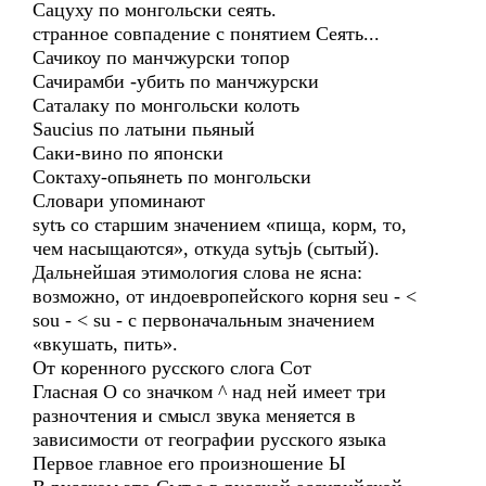
Сацуху по монгольски сеять.
странное совпадение с понятием Сеять...
Сачикоу по манчжурски топор
Сачирамби -убить по манчжурски
Саталаку по монгольски колоть
Saucius по латыни пьяный
Саки-вино по японски
Соктаху-опьянеть по монгольски
Словари упоминают
sytъ со старшим значением «пища, корм, то,
чем насыщаются», откуда sytъjь (сытый).
Дальнейшая этимология слова не ясна:
возможно, от индоевропейского корня seu - <
sou - < su - с первоначальным значением
«вкушать, пить».
От коренного русского слога Сот
Гласная О со значком ^ над ней имеет три
разночтения и смысл звука меняется в
зависимости от географии русского языка
Первое главное его произношение Ы