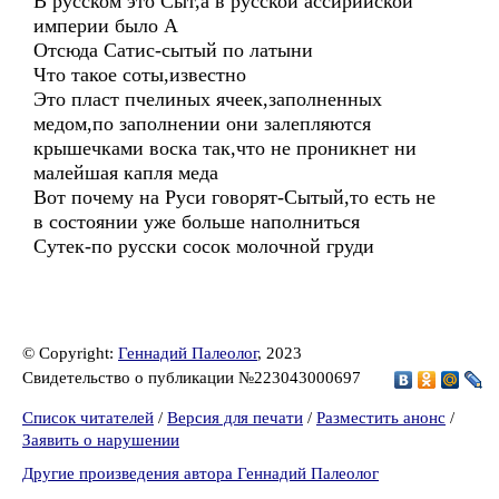
В русском это Сыт,а в русской ассирийской
империи было А
Отсюда Сатис-сытый по латыни
Что такое соты,известно
Это пласт пчелиных ячеек,заполненных
медом,по заполнении они залепляются
крышечками воска так,что не проникнет ни
малейшая капля меда
Вот почему на Руси говорят-Сытый,то есть не
в состоянии уже больше наполниться
Сутек-по русски сосок молочной груди
© Copyright:
Геннадий Палеолог
, 2023
Свидетельство о публикации №223043000697
Список читателей
/
Версия для печати
/
Разместить анонс
/
Заявить о нарушении
Другие произведения автора Геннадий Палеолог