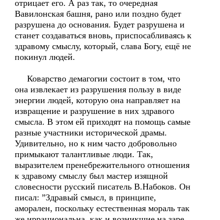
отрицает его. А раз так, то очередная
Вавилонская башня, рано или поздно будет
разрушена до основания. Будет разрушена и
станет создаваться вновь, приспосабливаясь к
здравому смыслу, который, слава Богу, ещё не
покинул людей.
Коварство демагогии состоит в том, что
она извлекает из разрушения пользу в виде
энергии людей, которую она направляет на
извращение и разрушение в них здравого
смысла. В этом ей приходят на помощь самые
разные участники исторической драмы.
Удивительно, но к ним часто добровольно
примыкают талантливые люди. Так,
выразителем пренебрежительного отношения
к здравому смыслу был мастер изящной
словесности русский писатель В.Набоков. Он
писал: ”Здравый смысл, в принципе,
аморален, поскольку естественная мораль так
же иррациональна, как и возникшие на заре