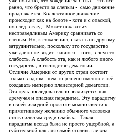
уже понятно, что хождение за США – это всё
равно, что брести за слепым - само движение
продолжается. Коллективное движение
происходит как на болоте - хотя и с опаской,
но след в след. Может показаться
несправедливым Америку сравнивать со
слепым. Но, к сожалению, сказать по-другому
затруднительно, поскольку это государство
уже давно не видит главного – того, в чем его
слабость. А слабость эта, как и любого иного
государства, в господстве демагогии.
Отличие Америки от других стран состоит
только в одном - кем-то решено именно с неё
создавать империю планетарной демагогии.
Эта цель последовательно реализуется как
дремучая и опасная парадигма. Эту парадигму
в своей исходной простоте можно свести к
примитивному желанию обычного человека
стать сильным среди слабых. Такая
парадигма всегда была не просто ущербной, а
губительной как для самой страны, где она