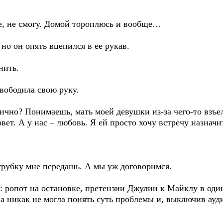
ое, не смогу. Домой тороплюсь и вообще…
но он опять вцепился в ее рукав.
нить.
свободила свою руку.
гично? Понимаешь, мать моей девушки из-за чего-то взъе
овет. А у нас – любовь. Я ей просто хочу встречу назначи
трубку мне передашь. А мы уж договоримся.
ё: ропот на остановке, претензии Джулии к Майклу в од
а никак не могла понять суть проблемы и, выключив ауд