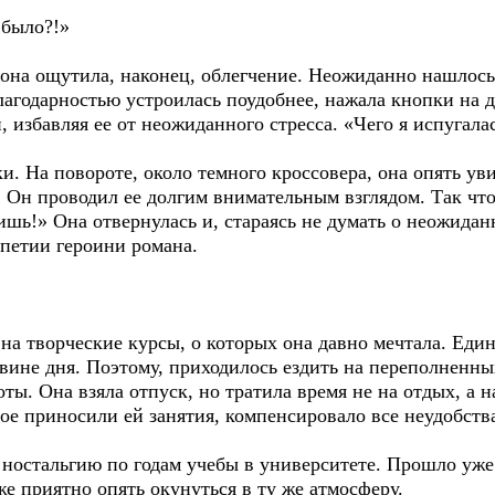
 было?!»
 она ощутила, наконец, облегчение. Неожиданно нашлос
благодарностью устроилась поудобнее, нажала кнопки на 
 избавляя ее от неожиданного стресса. «Чего я испугалас
. На повороте, около темного кроссовера, она опять уви
. Он проводил ее долгим внимательным взглядом. Так что
етишь!» Она отвернулась и, стараясь не думать о неожида
ипетии героини романа.
на творческие курсы, о которых она давно мечтала. Еди
вине дня. Поэтому, приходилось ездить на переполненны
ты. Она взяла отпуск, но тратила время не на отдых, а
рое приносили ей занятия, компенсировало все неудобства
остальгию по годам учебы в университете. Прошло уже 
же приятно опять окунуться в ту же атмосферу.