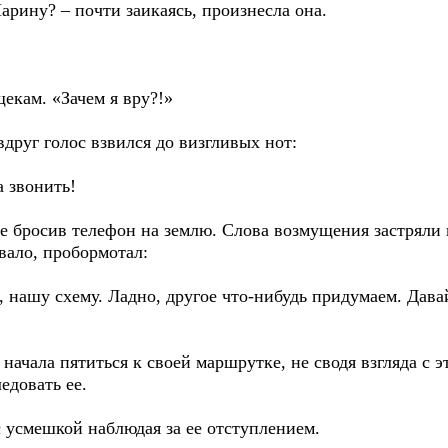
рину? – почти заикаясь, произнесла она.
екам. «Зачем я вру?!»
вдруг голос взвился до визгливых нот:
а звонить!
не бросив телефон на землю. Слова возмущения застряли 
ывало, пробормотал:
е, нашу схему. Ладно, другое что-нибудь придумаем. Дава
 начала пятиться к своей маршрутке, не сводя взгляда с э
едовать ее.
 с усмешкой наблюдая за ее отступлением.