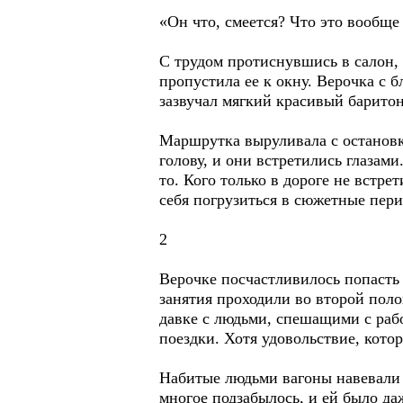
«Он что, смеется? Что это вообще
С трудом протиснувшись в салон,
пропустила ее к окну. Верочка с 
зазвучал мягкий красивый баритон,
Маршрутка выруливала с остановки
голову, и они встретились глазами
то. Кого только в дороге не встр
себя погрузиться в сюжетные пер
2
Верочке посчастливилось попасть 
занятия проходили во второй поло
давке с людьми, спешащими с рабо
поездки. Хотя удовольствие, кото
Набитые людьми вагоны навевали н
многое подзабылось, и ей было да