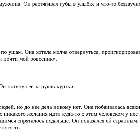
ужчина. Он растягивал губы в улыбке и что-то беззвучн
по ушам. Она хотела молча отвернуться, проигнорировав
н почти мой ровесник».
 Он потянул ее за рукав куртки.
людей, но до нее дела никому нет. Она побаивалась всяк
ас никакого желания идти куда-то с этим человеком у нее
щимся спряталось подальше. Он показался ей странным. 
 кого-то.