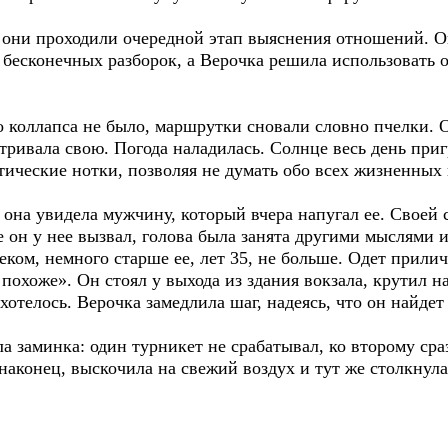
 они проходили очередной этап выяснения отношений. Он
т бесконечных разборок, а Верочка решила использовать
 коллапса не было, маршрутки сновали словно пчелки. О
ривала свою. Погода наладилась. Солнце весь день приг
ические нотки, позволяя не думать обо всех жизненных 
 она увидела мужчину, который вчера напугал ее. Своей 
е он у нее вызвал, голова была занята другими мыслями 
ом, немного старше ее, лет 35, не больше. Одет приличн
 похоже». Он стоял у выхода из здания вокзала, крутил н
 хотелось. Верочка замедлила шаг, надеясь, что он найдет
а заминка: один турникет не срабатывал, ко второму сра
наконец, выскочила на свежий воздух и тут же столкнул