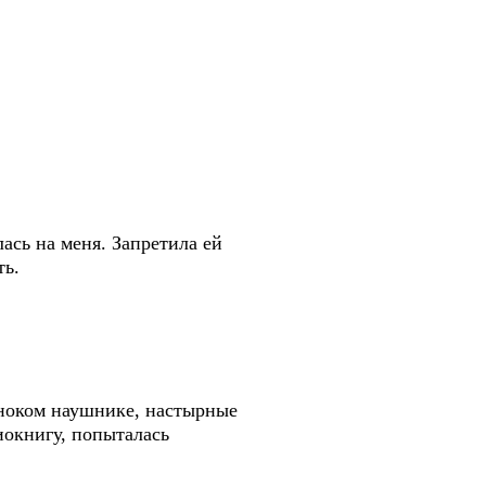
лась на меня. Запретила ей
ть.
иноком наушнике, настырные
иокнигу, попыталась