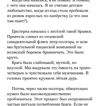
Когда она началась, я не помню. Я помню,
с чего она началась. Я не считаю детское
любопытство, когда из-под стола пробовали
из рюмок взрослых по напёрстку (а что они
там пьют?).
Цистерна началась с весёлой такой бражки.
Приятель сливал из отцовской
самодеятельной фляги литр-полтора, и шли
мы брутальной пацанской компанией на
волжский бережок бражничать. Это было
круто.
Брага была слабенькой, мутной, но
вкусной. Мы выдували эту ёмкость на троих-
четверых и чувствовали себя мужчинами. В
головах приятно кружила лёгкая дурь.
Потом, через часик-полтора, обязательно
нужно было высокохудожественно
проблеваться. Этот процесс был непременной
частью ритуала потребления браги. Если не