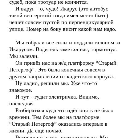
судеб, пока тротуар не кончится.
И вдруг – о, чудо! Икарус (это автобус
такой венгерский тогда имел место быть)
чешет совсем пустой по перпендикулярной
улице. Номер на боку висит какой нам надо.
Мы собрали все силы и поддали галопом за
Икарусом. Водитель заметил нас, тормознул.
Мы залезли.
Он привёз нас на ж/д платформу “Старый
Петергоф”. Это была конечная совсем в
другом направлении от кадетского корпуса.
Ну ладно, решили мы. Уже что-то
знакомое.
И тут – гудит электричка. Видимо,
последняя.
Разбираться куда что идёт опять не было
времени. Тем более мы на платформе
“Старый Петергоф” оказались впервые в
жизни. Да ещё ночью.
Вскочили в вагон, поезд тронулся. Мы