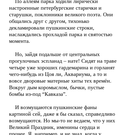
По аллеям парка ходили лирически
настроенные петербургские старички и
старушки, поклонники великого поэта. Они
общались друг с другом, тихонько
декламировали пушкинские строки,
наслаждались прохладой парка и святостью
момента.
Но, зайдя подальше от центральных
прогулочных эспланад – нате! Сидят на траве
четыре уже хороших гардемарина и горланят
чего-нибудь из Цоя ли, Аквариума, а то и
вовсе дворовые матерные хиты тех времён.
Вокруг дым коромыслом, бычки, пустые
бомбы из-под “Кавказа”.
И возмущаются пушкинские фаны
картиной сей, даже я бы сказал, справедливо
возмущаются. Но мы-то не ведаем, что у них
Великий Праздник, именины сердца и
прочее. Я, например, и не знал, когда у