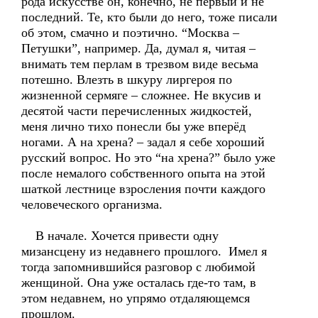
рода искусстве он, конечно, не первый и не
последний. Те, кто были до него, тоже писали
об этом, смачно и поэтично. “Москва –
Петушки”, например. Да, думал я, читая –
внимать тем перлам в трезвом виде весьма
потешно. Влезть в шкуру лиргероя по
жизненной сермяге – сложнее. Не вкусив и
десятой части перечисленных жидкостей,
меня лично тихо понесли бы уже вперёд
ногами. А на хрена? – задал я себе хороший
русский вопрос. Но это “на хрена?” было уже
после немалого собственного опыта на этой
шаткой лестнице взросления почти каждого
человеческого организма.
В начале. Хочется привести одну
мизансцену из недавнего прошлого. Имел я
тогда запомнившийся разговор с любимой
женщиной. Она уже осталась где-то там, в
этом недавнем, но упрямо отдаляющемся
прошлом.