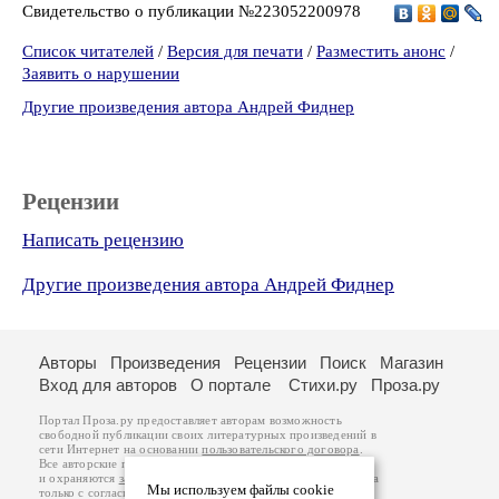
Свидетельство о публикации №223052200978
Список читателей
/
Версия для печати
/
Разместить анонс
/
Заявить о нарушении
Другие произведения автора Андрей Фиднер
Рецензии
Написать рецензию
Другие произведения автора Андрей Фиднер
Авторы
Произведения
Рецензии
Поиск
Магазин
Вход для авторов
О портале
Стихи.ру
Проза.ру
Портал Проза.ру предоставляет авторам возможность
свободной публикации своих литературных произведений в
сети Интернет на основании
пользовательского договора
.
Все авторские права на произведения принадлежат авторам
и охраняются
законом
. Перепечатка произведений возможна
Мы используем файлы cookie
только с согласия его автора, к которому вы можете