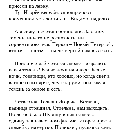
присели на лавку.
Тут Игорёк вырубился напрочь от
кромешной усталости дня. Видимо, надолго.
А я сижу и считаю остановки. За окном
темень, ничего не распознать, ни
сориентироваться. Первая – Новый Петергоф,
вторая… третья… на четвёртой нам вылезать.
Придирчивый читатель может возразить –
какая темень? Белые ночи на дворе. Белые
ночи, товарищи, это хорошо, но когда свет в
вагоне горит ярче, чем снаружи, она самая
темень за окном и есть.
Четвёртая. Толкаю Игорька. Вставай,
пьяница страшная, Стрельна, нам выходить.
Но легче было Шурику ишака с места
сдвинуть в известном фильме. Игорёк врос в
скамейку намертво. Почивает, пуская слюни.