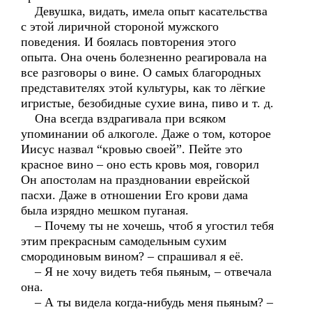
Девушка, видать, имела опыт касательства
с этой лиричной стороной мужского
поведения. И боялась повторения этого
опыта. Она очень болезненно реагировала на
все разговоры о вине. О самых благородных
представителях этой культуры, как то лёгкие
игристые, безобидные сухие вина, пиво и т. д.
Она всегда вздрагивала при всяком
упоминании об алкоголе. Даже о том, которое
Иисус назвал “кровью своей”. Пейте это
красное вино – оно есть кровь моя, говорил
Он апостолам на праздновании еврейской
пасхи. Даже в отношении Его крови дама
была изрядно мешком пуганая.
– Почему ты не хочешь, чтоб я угостил тебя
этим прекрасным самодельным сухим
смородиновым вином? – спрашивал я её.
– Я не хочу видеть тебя пьяным, – отвечала
она.
– А ты видела когда-нибудь меня пьяным? –