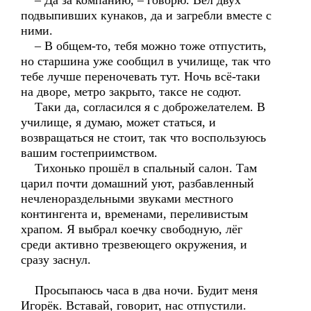
– Да за компанию, – говорю. Вёл двух
подвыпивших кунаков, да и загребли вместе с
ними.
– В общем-то, тебя можно тоже отпустить,
но старшина уже сообщил в училище, так что
тебе лучше переночевать тут. Ночь всё-таки
на дворе, метро закрыто, таксе не содют.
Таки да, согласился я с доброжелателем. В
училище, я думаю, может статься, и
возвращаться не стоит, так что воспользуюсь
вашим гостеприимством.
Тихонько прошёл в спальный салон. Там
царил почти домашний уют, разбавленный
нечленораздельными звуками местного
контингента и, временами, переливистым
храпом. Я выбрал коечку свободную, лёг
среди активно трезвеющего окружения, и
сразу заснул.
Просыпаюсь часа в два ночи. Будит меня
Игорёк. Вставай, говорит, нас отпустили.