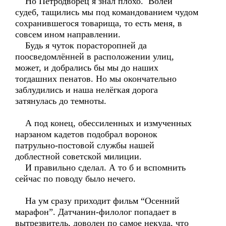
Но Петродворец я знал плохо. Волей
судеб, тащились мы под командованием чудом
сохранившегося товарища, то есть меня, в
совсем ином направлении.
Будь я чуток порасторопней да
поосведомлённей в расположении улиц,
может, и добрались бы мы до наших
тогдашних пенатов. Но мы окончательно
заблудились и наша нелёгкая дорога
затянулась до темноты.
А под конец, обессиленных и измученных
нарзаном кадетов подобрал воронок
патрульно-постовой службы нашей
доблестной советской милиции.
И правильно сделал. А то б и вспомнить
сейчас по поводу было нечего.
На ум сразу приходит фильм “Осенний
марафон”. Датчанин-филолог попадает в
вытрезвитель, доволен по самое некуда, что