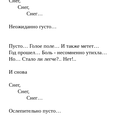
Снег,
Снег,
Снег…
Неожиданно густо…
Пусто… Голое поле… И также метет…
Год прошел… Боль - несомненно утихла…
Но… Стало ли легче?.. Нет!..
И снова
Снег,
Снег,
Снег…
Ослепительно пусто…