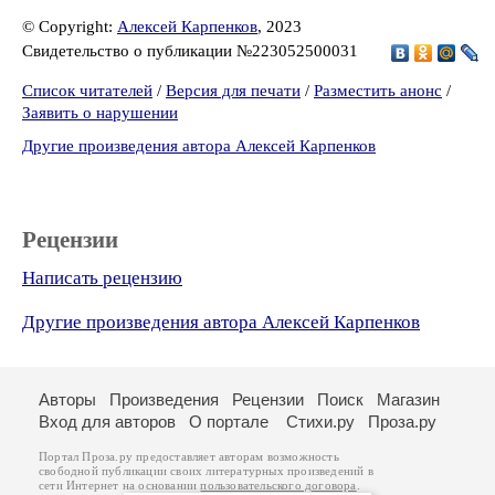
© Copyright:
Алексей Карпенков
, 2023
Свидетельство о публикации №223052500031
Список читателей
/
Версия для печати
/
Разместить анонс
/
Заявить о нарушении
Другие произведения автора Алексей Карпенков
Рецензии
Написать рецензию
Другие произведения автора Алексей Карпенков
Авторы
Произведения
Рецензии
Поиск
Магазин
Вход для авторов
О портале
Стихи.ру
Проза.ру
Портал Проза.ру предоставляет авторам возможность
свободной публикации своих литературных произведений в
сети Интернет на основании
пользовательского договора
.