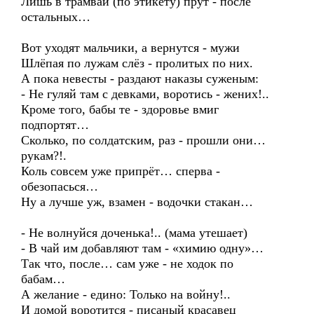
Лишь в трамвай (по этикету) прут - после
остальных…
Вот уходят мальчики, а вернутся - мужи
Шлёпая по лужам слёз - пролитых по них.
А пока невесты - раздают наказы суженым:
- Не гуляй там с девками, воротись - жених!..
Кроме того, бабы те - здоровье вмиг
подпортят…
Сколько, по солдатским, раз - прошли они…
рукам?!.
Коль совсем уже припрёт… сперва -
обезопасься…
Ну а лучше уж, взамен - водочки стакан…
- Не волнуйся доченька!.. (мама утешает)
- В чай им добавляют там - «химию одну»…
Так что, после… сам уже - не ходок по
бабам…
А желание - едино: Только на войну!..
И домой воротится - писаный красавец