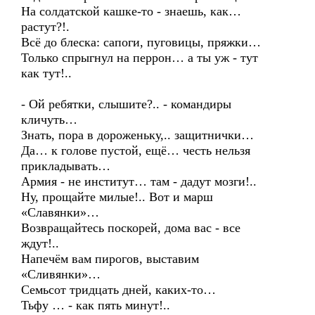
На солдатской кашке-то - знаешь, как…
растут?!.
Всё до блеска: сапоги, пуговицы, пряжки…
Только спрыгнул на перрон… а ты уж - тут
как тут!..
- Ой ребятки, слышите?.. - командиры
кличуть…
Знать, пора в дороженьку,.. защитнички…
Да… к голове пустой, ещё… честь нельзя
прикладывать…
Армия - не институт… там - дадут мозги!..
Ну, прощайте милые!.. Вот и марш
«Славянки»…
Возвращайтесь поскорей, дома вас - все
ждут!..
Напечём вам пирогов, выставим
«Сливянки»…
Семьсот тридцать дней, каких-то…
Тьфу … - как пять минут!..