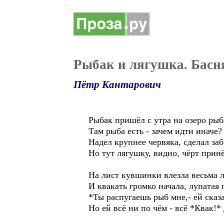
Рыбак и лягушка. Басн
Пётр Кантарович
Рыбак пришёл с утра на озеро рыб
Там рыба есть - зачем идти иначе?
Надел крупнее червяка, сделал заб
Но тут лягушку, видно, чёрт принё
На лист кувшинки влезла весьма л
И квакать громко начала, лупатая 
*Ты распугаешь рыб мне,- ей сказ
Но ей всё ни по чём - всё *Квак!*