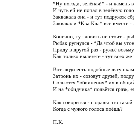
*Ну погоди, зелёная!* - и камень 
И чуть ей не попал в зелёную голо
Заквакала она - и тут подружек сб
Заквакали *Ква Ква* все вместе - 
Конечно, тут ловить не стоит - ры
Рыбак ругнулся - *Да чтоб вы уто
Приду в другой раз - ружьё возьму
Как только вылезете - тут всех же
Вот люди есть подобные лягушкам
Затронь их - созовут друзей, подр
Сольются *обвинения* их в общий
И на *обидчика* польётся грязь, е
Как говорится - с оравы что такой
Когда с чужого голоса поёшь?
П.К.