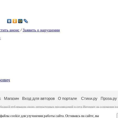
3
стить анонс
/
Заявить о нарушении
ч
рович
к
Магазин
Вход для авторов
О портале
Стихи.ру
Проза.ру
ободной публикации своих литературных произведений в сети Интернет на основании
по
ся
законом
. Перепечатка произведений возможна только с согласия его автора, к котором
ры несут самостоятельно на основании
правил публикации
и
законодательства Российско
айлы cookie для улучшения работы сайта. Оставаясь на сайте, вы
ональных данных
. Вы также можете посмотреть более подробную
информацию о портал