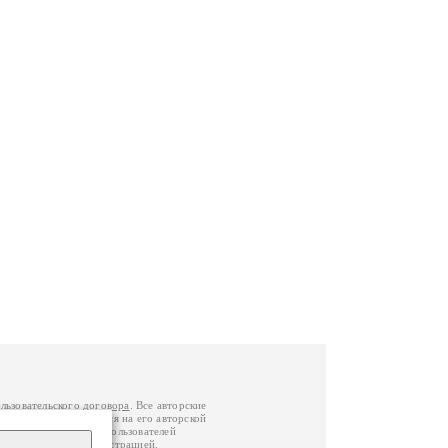
льзовательского договора
. Все авторские
у вы можете обратиться на его авторской
й Федерации
. Данные пользователей
е
и
связаться с администрацией
.