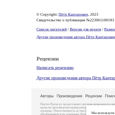
© Copyright:
Пётр Кантарович
, 2023
Свидетельство о публикации №22306110018
Список читателей
/
Версия для печати
/
Разме
Другие произведения автора Пётр Кантарови
Рецензии
Написать рецензию
Другие произведения автора Пётр Канта
Авторы
Произведения
Рецензии
Поис
Портал Проза.ру предоставляет авторам возможность св
права на произведения принадлежат авторам и охраняют
странице. Ответственность за тексты произведений авто
Мы используем ф
обрабатываются на основании
Политики обработки перс