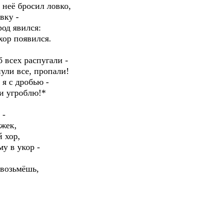
в неё бросил ловко,
вку -
род явился:
хор появился.
б всех распугали -
нули все, пропали!
 я с дробью -
 и угроблю!*
 -
ужек,
 хор,
му в укор -
 возьмёшь,