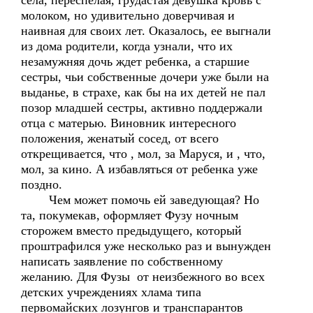
села, переспелая, грудастая девушка кровь с
молоком, но удивительно доверчивая и
наивная для своих лет. Оказалось, ее выгнали
из дома родители, когда узнали, что их
незамужняя дочь ждет ребенка, а старшие
сестры, чьи собственные дочери уже были на
выданье, в страхе, как бы на их детей не пал
позор младшей сестры, активно поддержали
отца с матерью. Виновник интересного
положения, женатый сосед, от всего
открещивается, что , мол, за Маруся, и , что,
мол, за кино. А избавляться от ребенка уже
поздно.
Чем может помочь ей заведующая? Но
та, покумекав, оформляет Фузу ночным
сторожем вместо предыдущего, который
проштрафился уже несколько раз и вынужден
написать заявление по собственному
желанию. Для Фузы от неизбежного во всех
детских учреждениях хлама типа
первомайских лозунгов и транспарантов