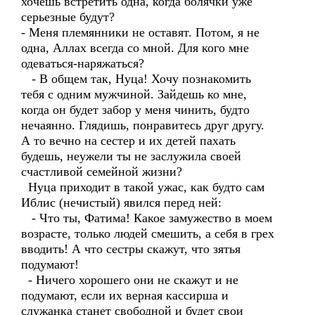
хочешь встретить одна, когда болячки уже
серьезные будут?
- Меня племянники не оставят. Потом, я не
одна, Аллах всегда со мной. Для кого мне
одеваться-наряжаться?
- В общем так, Нуца! Хочу познакомить
тебя с одним мужчиной. Зайдешь ко мне,
когда он будет забор у меня чинить, будто
нечаянно. Глядишь, понравитесь друг другу.
А то вечно на сестер и их детей пахать
будешь, неужели ты не заслужила своей
счастливой семейной жизни?
Нуца приходит в такой ужас, как будто сам
Иблис (нечистый) явился перед ней:
- Что ты, Фатима! Какое замужество в моем
возрасте, только людей смешить, а себя в грех
вводить! А что сестры скажут, что зятья
подумают!
- Ничего хорошего они не скажут и не
подумают, если их верная кассирша и
служанка станет свободной и будет свои