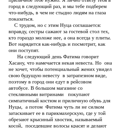
приличное тебе нужно. Я лично отвезу тебя в
город в следующий раз, и мы тебе подберем
что-нибудь, в чем не стыдно людям на глаза
показаться.
С трудом, но с этим Нуца соглашается:
вправду, сестры сажают за гостевой стол тех,
кто гораздо моложе нее, а она всегда у плиты.
Вот нарядится как-нибудь и посмотрит, как
они поступят.
На следующий день Фатима говорит
Хасану, что намечается некая невеста. Но она
не хочет, чтобы потенциальный жених увидел
свою будущую невесту в затрапезном виде,
поэтому в город они едут в рейсовом
автобусе. В большом магазине со
стеклянными витринами покупают
симпатичный костюм и приличную обувь для
Нуцы, а потом Фатима чуть ли не силком
затаскивает ее в парикмахерскую, где у той
обрезают крысиный хвостик, называемый
косой, поседевшие волосы красят и делают