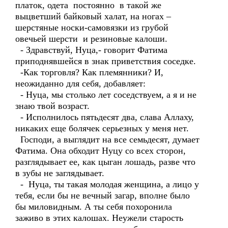
платок, одета постоянно в такой же
выцветший байковый халат, на ногах –
шерстяные носки-самовязки из грубой
овечьей шерсти и резиновые калоши.
- Здравствуй, Нуца,- говорит Фатима
приподнявшейся в знак приветствия соседке.
-Как торговля? Как племянники? И,
неожиданно для себя, добавляет:
- Нуца, мы столько лет соседствуем, а я и не
знаю твой возраст.
- Исполнилось пятьдесят два, слава Аллаху,
никаких еще болячек серьезных у меня нет.
Господи, а выглядит на все семьдесят, думает
Фатима. Она обходит Нуцу со всех сторон,
разглядывает ее, как цыган лошадь, разве что
в зубы не заглядывает.
- Нуца, ты такая молодая женщина, а лицо у
тебя, если бы не вечный загар, вполне было
бы миловидным. А ты себя похоронила
заживо в этих калошах. Неужели старость