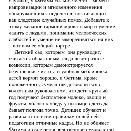
служаки, у Фатимы сильное место – момент
импровизации и мгновенного изменения
обнаружившихся недочетов, возникающих
как следствие случайных помех. Добавьте к
этому желание гармонизировать мир и умение
ладить с людьми, понимание человеческих
слабостей и умение не заморачиваться на них
– вот вам ее общий портрет.
Детский сад, которым она руководит,
считается образцовым, сюда везут разные
комиссии, которым демонстрируется
безупречная чистота и удобная меблировка,
детей кормят хорошо, и Фатима, кроме
положенного, сумела так договориться с
колхозным руководством, что дети круглый
год получают бесплатное молоко, овощи и
фрукты, яблоко к обеду у питомцев детсада
бывает полгода точно. Детишек обучают и
развивают по всем правилам новейшей
педагогики отличные кадры. Но не обижает
Фатима и свое непосредственное руководство