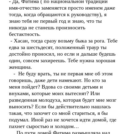
- Да, Фатима ( по национальной традиции
имя-отчество заменяется просто именем даже
тогда, когда обращаются к руководству), я
знаю тебя не первый год и знаю, что ты
никогда не станешь произносить
бестактность.
- Хасан, тогда сразу возьму быка за рога. Тебе
едва за шестьдесят, положенный траур ты
достойно проносил, но если и дальше будешь
один, совсем захиреешь. Тебе нужна хорошая
женщина.
- Не буду врать, ты не первая мне об этом
говоришь, даже дети намекают. Но кто за
меня пойдет? Вдова со своими детьми и
внуками, которые моих вытеснят? Или
разведенная молодуха, которая будет мне мозг
выносить? Если бы действительно нашлась
такая, что захочет со мной стариться, я бы
подумал. Иной раз не хочется идти домой, где
пахнет сыростью и холодом…
По пути домой Фатима размышляла над