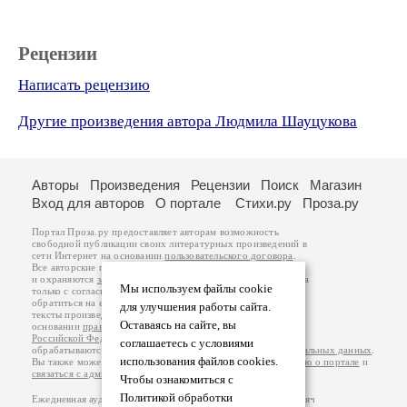
Рецензии
Написать рецензию
Другие произведения автора Людмила Шауцукова
Авторы
Произведения
Рецензии
Поиск
Магазин
Вход для авторов
О портале
Стихи.ру
Проза.ру
Портал Проза.ру предоставляет авторам возможность
свободной публикации своих литературных произведений в
сети Интернет на основании
пользовательского договора
.
Все авторские права на произведения принадлежат авторам
и охраняются
законом
. Перепечатка произведений возможна
Мы используем файлы cookie
только с согласия его автора, к которому вы можете
обратиться на его авторской странице. Ответственность за
для улучшения работы сайта.
тексты произведений авторы несут самостоятельно на
Оставаясь на сайте, вы
основании
правил публикации
и
законодательства
Российской Федерации
. Данные пользователей
соглашаетесь с условиями
обрабатываются на основании
Политики обработки персональных данных
.
использования файлов cookies.
Вы также можете посмотреть более подробную
информацию о портале
и
связаться с администрацией
.
Чтобы ознакомиться с
Политикой обработки
Ежедневная аудитория портала Проза.ру – порядка 100 тысяч