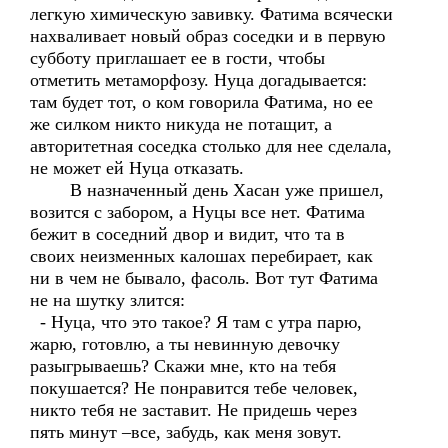
легкую химическую завивку. Фатима всячески
нахваливает новый образ соседки и в первую
субботу приглашает ее в гости, чтобы
отметить метаморфозу. Нуца догадывается:
там будет тот, о ком говорила Фатима, но ее
же силком никто никуда не потащит, а
авторитетная соседка столько для нее сделала,
не может ей Нуца отказать.
В назначенный день Хасан уже пришел,
возится с забором, а Нуцы все нет. Фатима
бежит в соседний двор и видит, что та в
своих неизменных калошах перебирает, как
ни в чем не бывало, фасоль. Вот тут Фатима
не на шутку злится:
- Нуца, что это такое? Я там с утра парю,
жарю, готовлю, а ты невинную девочку
разыгрываешь? Скажи мне, кто на тебя
покушается? Не понравится тебе человек,
никто тебя не заставит. Не придешь через
пять минут –все, забудь, как меня зовут.