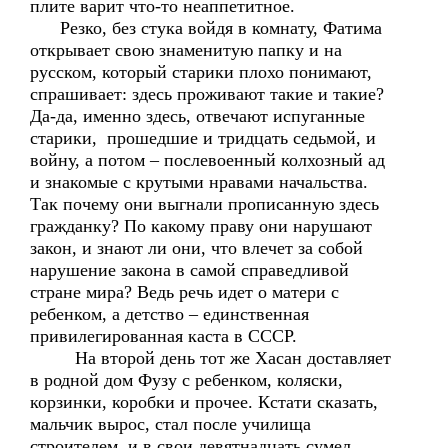
плите варит что-то неаппетитное.
Резко, без стука войдя в комнату, Фатима
открывает свою знаменитую папку и на
русском, который старики плохо понимают,
спрашивает: здесь проживают такие и такие?
Да-да, именно здесь, отвечают испуганные
старики, прошедшие и тридцать седьмой, и
войну, а потом – послевоенный колхозный ад
и знакомые с крутыми нравами начальства.
Так почему они выгнали прописанную здесь
гражданку? По какому праву они нарушают
закон, и знают ли они, что влечет за собой
нарушение закона в самой справедливой
стране мира? Ведь речь идет о матери с
ребенком, а детство – единственная
привилегированная каста в СССР.
На второй день тот же Хасан доставляет
в родной дом Фузу с ребенком, коляски,
корзинки, коробки и прочее. Кстати сказать,
мальчик вырос, стал после училища
строителем, и в свои девятнадцать сумел