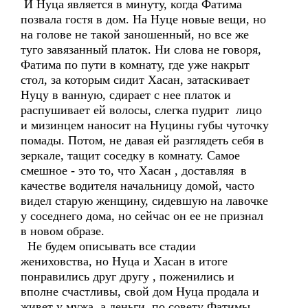
И Нуца является в минуту, когда Фатима
позвала гостя в дом. На Нуце новые вещи, но
на голове не такой заношенный, но все же
туго завязанный платок. Ни слова не говоря,
Фатима по пути в комнату, где уже накрыт
стол, за которым сидит Хасан, затаскивает
Нуцу в ванную, сдирает с нее платок и
распушивает ей волосы, слегка пудрит лицо
и мизинцем наносит на Нуцины губы чуточку
помады. Потом, не давая ей разглядеть себя в
зеркале, тащит соседку в комнату. Самое
смешное - это то, что Хасан , доставляя в
качестве водителя начальницу домой, часто
видел старую женщину, сидевшую на лавочке
у соседнего дома, но сейчас он ее не признал
в новом образе.
Не будем описывать все стадии
жениховства, но Нуца и Хасан в итоге
понравились друг другу , поженились и
вполне счастливы, свой дом Нуца продала и
живет у мужа, а деньги, по совету Фатимы,