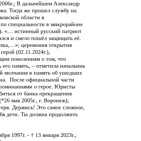
 2006г.; В дальнейшем Александр
ва. Тогда же прошел службу на
ковской области в
 по специальности в микрорайоне
2). «… истинный русский патриот
ался и смело пошёл защищать её.
олка,…»; церемония открытия
ерой (02.11.2024г.),
щим поколениям о том, что
 его память, – отметила начальник
ой молчания в память об ушедших
ена. После официальной части
споминаниями о герое. Юристы
биться от банка прекращения
*26 мая 2005г., г. Воронеж);
еря. Держись! Это самое сложное,
тебя дети. Ты должна продолжить
я 1997г. - † 13 января 2023г.,