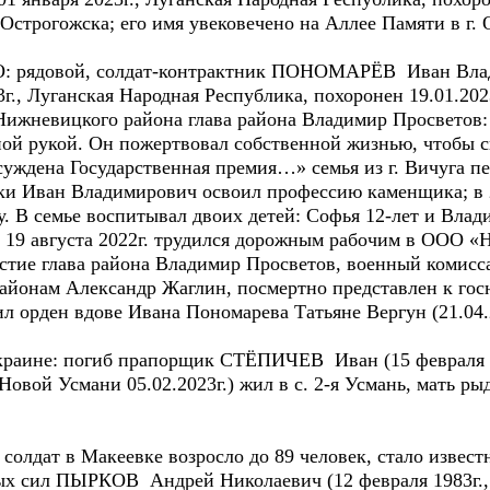
строгожска; его имя увековечено на Аллее Памяти в г. Ос
СВО: рядовой, солдат-контрактник ПОНОМАРЁВ Иван Влади
3г., Луганская Народная Республика, похоронен 19.01.202
Нижневицкого района глава района Владимир Просветов:
ной рукой. Он пожертвовал собственной жизнью, чтобы 
уждена Государственная премия…» семья из г. Вичуга пер
тки Иван Владимирович освоил профессию каменщика; в 2
. В семье воспитывал двоих детей: Софья 12-лет и Влад
, 19 августа 2022г. трудился дорожным рабочим в ООО «
тие глава района Владимир Просветов, военный комисса
йонам Александр Жаглин, посмертно представлен к гос
 орден вдове Ивана Пономарева Татьяне Вергун (21.04.2
Украине: погиб прапорщик СТЁПИЧЕВ Иван (15 февраля 19
 Новой Усмани 05.02.2023г.) жил в с. 2-я Усмань, мать р
 солдат в Макеевке возросло до 89 человек, стало извест
 сил ПЫРКОВ Андрей Николаевич (12 февраля 1983г., г. 