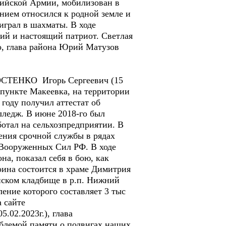
сийской Армии, мобилизован в
ием относился к родной земле и
играл в шахматы. В ходе
ий и настоящий патриот. Светлая
о, глава района Юрий Матузов
 КОСТЕНКО Игорь Сергеевич (15
м пункте Макеевка, на территории
 году получил аттестат об
лледж. В июне 2018-го был
ботал на сельхозпредприятии. В
ения срочной службы в рядах
 Вооруженных Сил РФ. В ходе
а, показал себя в бою, как
ина состоится в храме Димитрия
нском кладбище в р.п. Нижний
ение которого составляет 3 тыс
а сайте
.02.2023г.), глава
ыблемой памяти о подвигах наших