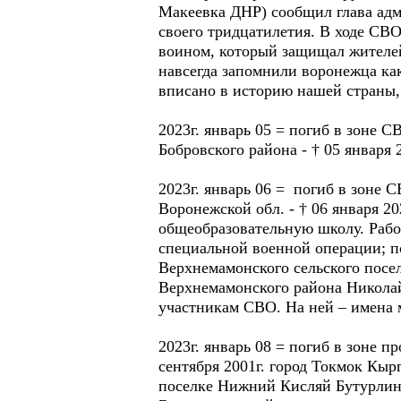
Макеевка ДНР) сообщил глава адм
своего тридцатилетия. В ходе С
воином, который защищал жителей
навсегда запомнили воронежца как
вписано в историю нашей страны, 
2023г. январь 05 = погиб в зоне
Бобровского района - † 05 января
2023г. январь 06 = погиб в зон
Воронежской обл. - † 06 января 
общеобразовательную школу. Работ
специальной военной операции; п
Верхнемамонского сельского посе
Верхнемамонского района Николай 
участникам СВО. На ней – имена м
2023г. январь 08 = погиб в зоне
сентября 2001г. город Токмок Кыр
поселке Нижний Кисляй Бутурлино