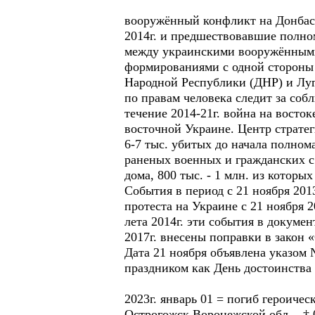
вооружённый конфликт на Донбасс
2014г. и предшествовавшие полно
между украинскими вооружёнными
формированиями с одной сторон
Народной Республики (ДНР) и Лу
по правам человека следит за соб
течение 2014-21г. война на восто
восточной Украине. Центр страте
6-7 тыс. убитых до начала полном
раненых военных и гражданских с
дома, 800 тыс. - 1 млн. из котор
События в период с 21 ноября 201
протеста на Украине с 21 ноября 
лета 2014г. эти события в докуме
2017г. внесены поправки в закон 
Дата 21 ноября объявлена указом
праздником как День достоинства 
2023г. январь 01 = погиб героиче
Острогожск Воронежской обл. - † 