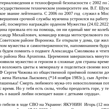
атериаловедения и техносферной безопасности с 2002 по
осударственном техническом университете им. В.Г. Шухо
ое звание лейтенанта. С 2006 по 2007 год служил в Мос
авершения срочной службы мужчина устроился на работу
мьей; посмертно награждён орденом Мужества (24.02.202
дина призвала его на помощь, он ни единый миг не колеб
сандр Михайлович, командир взвода мотострелкового п
оветском районе Воронежа. Ее открыли у дома, где жил г
лом мужества и самоотверженности, напоминанием буду
ы будем помнить о подвиге Александра Смолякова и чтить
го района Яна Архипова. Церемония завершилась минут
роявили мужество и героизм в сложные для страны врем
 возложить цветы к мемориалу и поделиться своими во
Ф Сергея Чижова из общественной приёмной помогли до
; жена Наталья Лысковец (*14 ноября 1983г.), сын Артём (
ашенька! Смерть любимого мужа-это невосполнимая пот
с время. Но у тебя есть силы, чтобы преодолеть горе, у 
ять о вашей любви освещает ваши с детками сердца».
 о гибели в ходе СВО на Украине: ЯКУНИН Игорь (12 ноябр