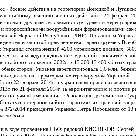
е - боевые действия на территории Донецкой и Луганско
масштабному ведению военных действий с 24 февраля 202
 силами, другими силовыми структурами и нерегулярн
ы и пророссийскими вооружёнными формированиями сам
ганской Народной Республики (ЛНР). По данным Управл
людением и защитой прав человека, гарантируемых Всеоб
ке Украины стоила жизней 4200 украинских военных, 580
гических и международных исследований - аналитически
асштабного вторжения 2022г. и 13 200-13 400 убитых граж
 обеих сторон. Украина зарегистрировала 1,6 млн. беже
ых находились на территории, контролируемой Украиной.
3г. по 22 февраля 2014г. в украинском праве называются
2013г. по 21 февраля 2014г. за евроинтеграцию и против
нтах получили именование «Революция достоинства» (укр.
«О статусе ветеранов войны, гарантиях их правовой защ
 № 872/2014 президента Украины Петра Порошенко от 13 
и свободы.
ски в ходе проведения СВО: рядовой КИСЛЯКОВ Сергей Ан
01 января 2023г., Луганская Народная Республика, похор