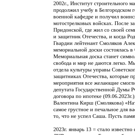
2002г., Институт строительного м
продолжил учебу в Белгородском г
военной кафедре и получил воинск
мотострелковых войсках. После з
Придонской, где жил со своей се
и защитник Отечества, и когда Ро
Гвардии лейтенант Смоляков Алек
мемориальной доски состоялась в С
Мемориальная доска станет симво
свобода и мир не даются легко. М
отдела культуры управы Советско
защитниках Отечества, которые п
мероприятия все желающие смогли
депутата Государственной Думы Р
договора по ипотеке (09.06.2023г.)
Валентина Кирш (Смолякова) «Нат
самое грустное и печальное для ва
то, что не успел Саша. Пусть пам
2023г. январь 13 = стало известно