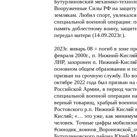
Бутурлиновский механико-техноло
Вооруженные Силы РФ на защиту Р
землякам. Любил спорт, увлекалс
специальной военной операции: п
память доблестному воину, защит
передал матери (14.09.2023г.).
2023г. январь 08 = погиб в зоне
февраля 2000г., п. Нижний-Кисляй
ЛНР, захоронен п. Нижний-Кисляй 
основном общем образовании и по
призван на срочную службу. По во
октябре 2022 года был призван на
Российской Армии, в период част
специальной военной операции на 
верный товарищ, храбрый военнос
Ростовского р.п. Нижний Кисляй 
Кисляй; «… это уже, как минимум
человек. Точные цифры мобилизова
#синодик_воинов_Воронежской_обла
Бутурлиновского района Юрий Мат