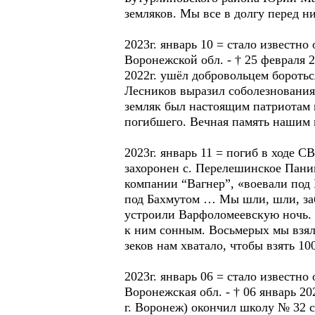
земляков. Мы все в долгу перед н
2023г. январь 10 = стало извест
Воронежской обл. - † 25 февраля 2
2022г. ушёл добровольцем бороть
Лесников выразил соболезнования
земляк был настоящим патриотам 
погибшего. Вечная память нашим 
2023г. январь 11 = погиб в ходе 
захоронен с. Перелешинское Панин
компании “Вагнер”, «воевали под
под Бахмутом … Мы шли, шли, за
устроили Варфоломеевскую ночь. Д
к ним сонным. Восьмерых мы взяли
зеков нам хватало, чтобы взять 1
2023г. январь 06 = стало извест
Воронежская обл. - † 06 январь 2
г. Воронеж) окончил школу № 32 с