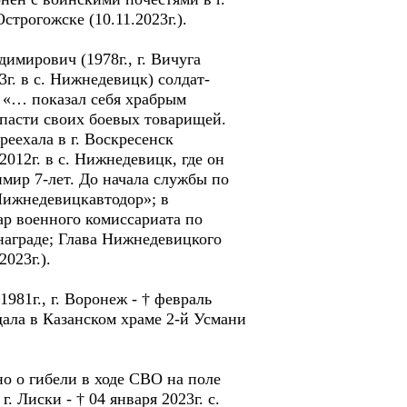
трогожске (10.11.2023г.).
мирович (1978г., г. Вичуга
3г. в с. Нижнедевицк) солдат-
 «… показал себя храбрым
спасти своих боевых товарищей.
еехала в г. Воскресенск
012г. в с. Нижнедевицк, где он
имир 7-лет. До начала службы по
Нижнедевицкавтодор»; в
р военного комиссариата по
награде; Глава Нижнедевицкого
023г.).
81г., г. Воронеж - † февраль
ыдала в Казанском храме 2-й Усмани
но о гибели в ходе СВО на поле
Лиски - † 04 января 2023г. с.