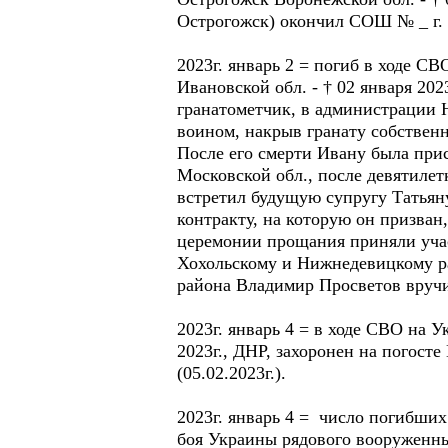
Острогожск) окончил СОШ № _ г. О
2023г. январь 2 = погиб в ходе 
Ивановской обл. - † 02 января 202
гранатометчик, в администрации 
воином, накрыв гранату собствен
После его смерти Ивану была прис
Московской обл., после девятиле
встретил будущую супругу Татьяну
контракту, на которую он призван
церемонии прощания приняли учас
Хохольскому и Нижнедевицкому ра
района Владимир Просветов вручил
2023г. январь 4 = в ходе СВО на 
2023г., ДНР, захоронен на погосте
(05.02.2023г.).
2023г. январь 4 = число погибших
боя Украины рядового вооруженных