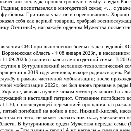
гический колледж, прошёл срочную службу в рядах Рос
одины; воспитывался в многодетной семье; «… с уважен
я футболом. Принимал участие в соревнованиях. Хорошо 
оказал себя как верный товарищ, храбрый военнослужащ
нику Отчизны!»; награждён орденом Мужества посмертн
 проведения СВО при выполнении боевых задач рядовой
 Воронежская область - † 08 января 2023г., в населенно
11.09.2023г.) воспитывался в многодетной семье. В 2016
ступил в Бутурлиновский механико-технологический ко
зращении в 2019 году женился, вскоре родилась дочь. Ра
 службу в рамках частичной мобилизации; после прохожд
ичной мобилизации 2022г., он был вновь призван в ряды
Украине, являясь пулеметчиком мотострелкового батальон
лужащий и настоящий патриот. Отпевание погибшего во
в 11:30, с последующей церемонией прощания на гражда
, пятый погибший на войне в пос. Нижний-Кисляй, насел
нных из него, не может сказать никто...», увековечен н
сти. В Бутурлиновке орден Мужества передал семье (05
узов. – Эти парни – герои! А их награды – символ нез