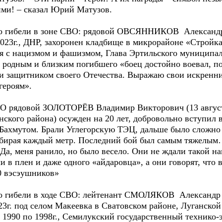
ими! – сказал Юрий Матузов.
но о гибели в зоне СВО: рядовой ОВСЯННИКОВ Александр 
023г., ДНР, захоронен кладбище в микрорайоне «Стройка» 
ся с нацизмом и фашизмом, Глава Эртильского муницип
 родным и близким погибшего «боец достойно воевал, 
и защитником своего Отечества. Выражаю свои искренни
героям».
СВО рядовой ЗОЛОТОРЁВ Владимир Викторович (13 августа 
ского района) осужден на 20 лет, добровольно вступил 
 Бахмутом. Брали Углегорскую ТЭЦ, дальше было сложно 
бирая каждый метр. Последний бой был самым тяжелым
а, меня ранило, но было весело. Они не ждали такой на
 в плен и даже одного «айдаровца», а они говорят, что 
00 вэсэушников»
но о гибели в ходе СВО: лейтенант СМОЛЯКОВ Александр 
023г. под селом Макеевка в Сватовском районе, Луганско
 1990 по 1998г., Семилукский государственный технико-