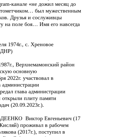
ram-канале «не дожил месяц до
анатометчиком… был мужественным
ков. Друзья и сослуживцы
у на поле боя… Имя его навсегда
я 1974г., с. Хреновое
 ДНР)
987г., Верхнемамонский район
онскую основную
ря 2022г. участвовал в
ва администрации
ередал глава администрации
н открыли плиту памяти
ач (20.09.2023г.).
 АВДЕЕНКО Виктор Евгеньевич (17
й-Кисляй) проживал в рабочем
кова (2017г.), поступил в