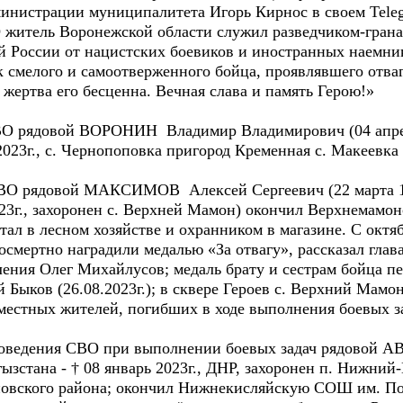
инистрации муниципалитета Игорь Кирнос в своем Teleg
ВО житель Воронежской области служил разведчиком-гр
 России от нацистских боевиков и иностранных наемни
 смелого и самоотверженного бойца, проявлявшего отваг
жертва его бесценна. Вечная слава и память Герою!»
 СВО рядовой ВОРОНИН Владимир Владимирович (04 апрел
 2023г., с. Чернопоповка пригород Кременная с. Макеевка
е СВО рядовой МАКСИМОВ Алексей Сергеевич (22 марта 1
2023г., захоронен с. Верхней Мамон) окончил Верхнемам
ал в лесном хозяйстве и охранником в магазине. С октяб
осмертно наградили медалью «За отвагу», рассказал гла
ления Олег Михайлусов; медаль брату и сестрам бойца п
Быков (26.08.2023г.); в сквере Героев с. Верхний Мамо
естных жителей, погибших в ходе выполнения боевых зад
 проведения СВО при выполнении боевых задач рядовой
гызстана - † 08 январь 2023г., ДНР, захоронен п. Нижни
вского района; окончил Нижнекисляйскую СОШ им. Поля