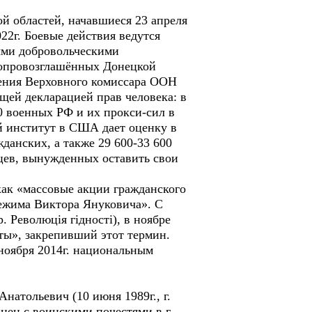
й областей, начавшиеся 23 апреля
2г. Боевые действия ведутся
ыми добровольческими
опровозглашённых Донецкой
ения Верховного комиссара ООН
щей декларацией прав человека: в
0 военных РФ и их прокси-сил в
й институт в США дает оценку в
данских, а также 29 600-33 600
нцев, вынужденных оставить свои
 как «массовые акции гражданского
 режима Виктора Януковича». С
 Революція гідності), в ноябре
иты», закрепивший этот термин.
ноября 2014г. национальным
атольевич (10 июня 1989г., г.
онен с воинскими почестями в г.