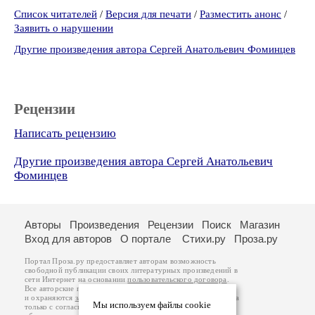
Список читателей
/
Версия для печати
/
Разместить анонс
/
Заявить о нарушении
Другие произведения автора Сергей Анатольевич Фоминцев
Рецензии
Написать рецензию
Другие произведения автора Сергей Анатольевич
Фоминцев
Авторы
Произведения
Рецензии
Поиск
Магазин
Вход для авторов
О портале
Стихи.ру
Проза.ру
Портал Проза.ру предоставляет авторам возможность
свободной публикации своих литературных произведений в
сети Интернет на основании
пользовательского договора
.
Все авторские права на произведения принадлежат авторам
и охраняются
законом
. Перепечатка произведений возможна
Мы используем файлы cookie
только с согласия его автора, к которому вы можете