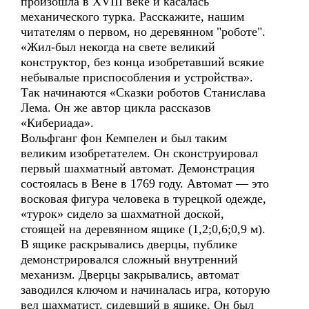
произошла в XVIII веке и касалась
механического турка. Расскажите, нашим
читателям о первом, но деревянном "роботе".
«Жил-был некогда на свете великий
конструктор, без конца изобретавший всякие
небывалые приспособления и устройства».
Так начинаются «Сказки роботов Станислава
Лема. Он же автор цикла рассказов
«Кибериада».
Вольфганг фон Кемпелен и был таким
великим изобретателем. Он сконструировал
первый шахматный автомат. Демонстрация
состоялась в Вене в 1769 году. Автомат — это
восковая фигура человека в турецкой одежде,
«турок» сидело за шахматной доской,
стоящей на деревянном ящике (1,2;0,6;0,9 м).
В ящике раскрывались дверцы, публике
демонстрировался сложный внутренний
механизм. Дверцы закрывались, автомат
заводился ключом и начиналась игра, которую
вел шахматист, сидевший в ящике. Он был