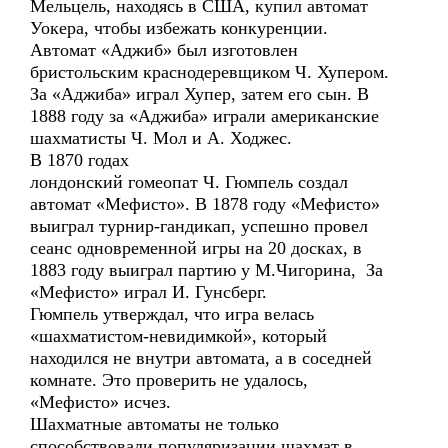
Мельцель, находясь в США, купил автомат
Уокера, чтобы избежать конкуренции.
Автомат «Аджиб» был изготовлен
бристольским краснодеревщиком Ч. Хупером.
За «Аджиба» играл Хупер, затем его сын. В
1888 году за «Аджиба» играли американские
шахматисты Ч. Мол и А. Ходжес.
В 1870 годах
лондонский гомеопат Ч. Гюмпель создал
автомат «Мефисто». В 1878 году «Мефисто»
выиграл турнир-гандикап, успешно провел
сеанс одновременной игры на 20 досках, в
1883 году выиграл партию у М.Чигорина, За
«Мефисто» играл И. Гунсберг.
Гюмпель утверждал, что игра велась
«шахматистом-невидимкой», который
находился не внутри автомата, а в соседней
комнате. Это проверить не удалось,
«Мефисто» исчез.
Шахматные автоматы не только
способствовали популяризации шахмат в