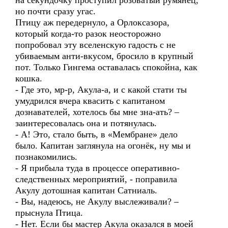
на секундочку проступил розоватый румянец,
но почти сразу угас.
Птицу аж передернуло, а Орлоксазора,
который когда-то разок неосторожно
попробовал эту вселенскую гадость с не
убиваемым анти-вкусом, бросило в крупный
пот. Только Гингема оставалась спокойна, как
кошка.
- Где это, мр-р, Акула-а, и с какой стати ты
умудрился вчера квасить с капитаном
дознавателей, хотелось бы мне зна-ать? –
заинтересовалась она и потянулась.
- А! Это, стало быть, в «Мембране» дело
было. Капитан заглянула на огонёк, ну мы и
познакомились.
- Я прибыла туда в процессе оперативно-
следственных мероприятий, - поправила
Акулу дотошная капитан Сатниаль.
- Вы, надеюсь, не Акулу выслеживали? –
прыснула Птица.
- Нет. Если бы мастер Акула оказался в моей