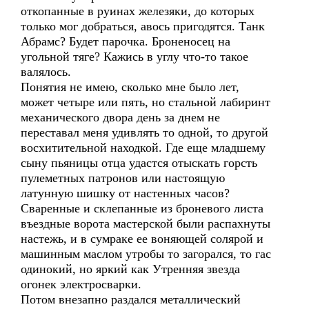
откопанные в руинах железяки, до которых
только мог добраться, авось пригодятся. Танк
Абрамс? Будет парочка. Броненосец на
угольной тяге? Кажись в углу что-то такое
валялось.
Понятия не имею, сколько мне было лет,
может четыре или пять, но стальной лабиринт
механического двора день за днем не
переставал меня удивлять то одной, то другой
восхитительной находкой. Где еще младшему
сыну пьяницы отца удастся отыскать горсть
пулеметных патронов или настоящую
латунную шишку от настенных часов?
Сваренные и склепанные из броневого листа
въездные ворота мастерской были распахнуты
настежь, и в сумраке ее воняющей солярой и
машинным маслом утробы то загорался, то гас
одинокий, но яркий как Утренняя звезда
огонек электросварки.
Потом внезапно раздался металлический