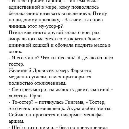
- И тебе привет, гарпия, - Гингема была
единственной в мире, кому позволялось
безнаказанно называть вспыльчивую Птицу
по видовому признаку, - За-ачем ты снова
чинишь этот му-усор-р?
Птица как никто другой знала о контрах
аморального магмеха со стократно более
циничной кошкой и обожала подлить масла в
огонь.
- Я его чиню? Что ты несешь! Я делаю из него
тостер.
Железный Дровосек замер. Фары его
медленно угасли, и мех притворился
полностью отключенным.
- Смотри-смотри, на жалость давит, скотина! -
хохотнул Орли.
- То-остер? – потянулась Гингема, - Тостер,
это очень полезная вещь. Акула любит тосты.
Сейчас он проснется и накормит меня фа-
аршем.
- Шеф спит с пикси, - быстро предупредила