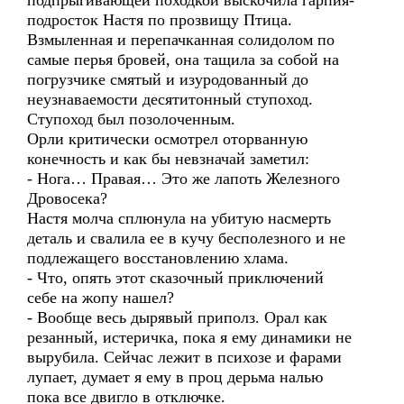
подпрыгивающей походкой выскочила гарпия-
подросток Настя по прозвищу Птица.
Взмыленная и перепачканная солидолом по
самые перья бровей, она тащила за собой на
погрузчике смятый и изуродованный до
неузнаваемости десятитонный ступоход.
Ступоход был позолоченным.
Орли критически осмотрел оторванную
конечность и как бы невзначай заметил:
- Нога… Правая… Это же лапоть Железного
Дровосека?
Настя молча сплюнула на убитую насмерть
деталь и свалила ее в кучу бесполезного и не
подлежащего восстановлению хлама.
- Что, опять этот сказочный приключений
себе на жопу нашел?
- Вообще весь дырявый приполз. Орал как
резанный, истеричка, пока я ему динамики не
вырубила. Сейчас лежит в психозе и фарами
лупает, думает я ему в проц дерьма налью
пока все двигло в отключке.