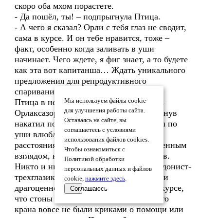
скоро оба мхом порастете.
- Да пошёл, ты! – подпрыгнула Птица.
- А чего я сказал? Орли с тебя глаз не сводит,
сама в курсе. И он тебе нравится, тоже –
факт, особенно когда заливать в уши
начинает. Чего ждете, я фиг знает, а то будете
как эта вот капитанша… Ждать уникального
предложения для репродуктивного
спаривания, ё моё…
Птица в немом крике распахнула рот, а
Мы используем файлы cookie
для улучшения работы сайта.
Орлаксазор грустно вздохнул и не дрогнув
Оставаясь на сайте, вы
накатил полста водяры. То, что маг был по
соглашаетесь с условиями
уши влюблен в гарпию было видно и с
использования файлов cookies.
расстояния двух километров невооруженным
Чтобы ознакомиться с
взглядом, но в одном Акула был не прав.
Политикой обработки
Никто и никогда не поверил бы, что гедонист-
персональных данных и файлов
трехглазик и гарпия когда-нибудь теряли
cookie,
нажмите здесь
.
драгоценное время. Лично я уж был в курсе,
Соглашаюсь
что стоны Птицы из кабинки башенного
крана вовсе не были криками о помощи или