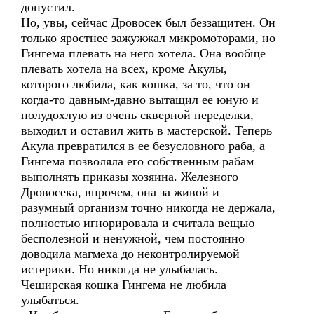
допустил.
Но, увы, сейчас Дровосек был беззащитен. Он
только яростнее зажужжал микромоторами, но
Гингема плевать на него хотела. Она вообще
плевать хотела на всех, кроме Акулы,
которого любила, как кошка, за то, что он
когда-то давным-давно вытащил ее юную и
полудохлую из очень скверной переделки,
выходил и оставил жить в мастерской. Теперь
Акула превратился в ее безусловного раба, а
Гингема позволяла его собственным рабам
выполнять приказы хозяина. Железного
Дровосека, впрочем, она за живой и
разумный организм точно никогда не держала,
полностью игнорировала и считала вещью
бесполезной и ненужной, чем постоянно
доводила магмеха до неконтролируемой
истерики. Но никогда не улыбалась.
Чеширская кошка Гингема не любила
улыбаться.