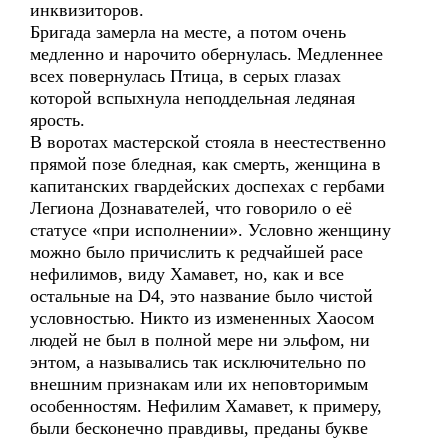
инквизиторов.
Бригада замерла на месте, а потом очень
медленно и нарочито обернулась. Медленнее
всех повернулась Птица, в серых глазах
которой вспыхнула неподдельная ледяная
ярость.
В воротах мастерской стояла в неестественно
прямой позе бледная, как смерть, женщина в
капитанских гвардейских доспехах с гербами
Легиона Дознавателей, что говорило о её
статусе «при исполнении». Условно женщину
можно было причислить к редчайшей расе
нефилимов, виду Хамавет, но, как и все
остальные на D4, это название было чистой
условностью. Никто из измененных Хаосом
людей не был в полной мере ни эльфом, ни
энтом, а назывались так исключительно по
внешним признакам или их неповторимым
особенностям. Нефилим Хамавет, к примеру,
были бесконечно правдивы, преданы букве