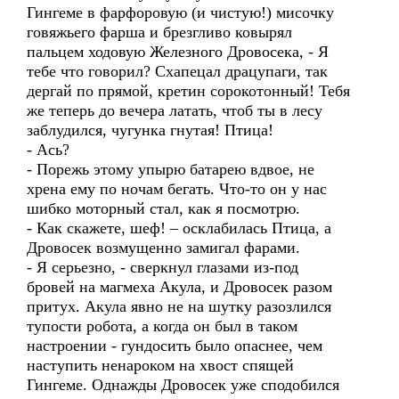
Гингеме в фарфоровую (и чистую!) мисочку
говяжьего фарша и брезгливо ковырял
пальцем ходовую Железного Дровосека, - Я
тебе что говорил? Схапецал драцупаги, так
дергай по прямой, кретин сорокотонный! Тебя
же теперь до вечера латать, чтоб ты в лесу
заблудился, чугунка гнутая! Птица!
- Ась?
- Порежь этому упырю батарею вдвое, не
хрена ему по ночам бегать. Что-то он у нас
шибко моторный стал, как я посмотрю.
- Как скажете, шеф! – осклабилась Птица, а
Дровосек возмущенно замигал фарами.
- Я серьезно, - сверкнул глазами из-под
бровей на магмеха Акула, и Дровосек разом
притух. Акула явно не на шутку разозлился
тупости робота, а когда он был в таком
настроении - гундосить было опаснее, чем
наступить ненароком на хвост спящей
Гингеме. Однажды Дровосек уже сподобился