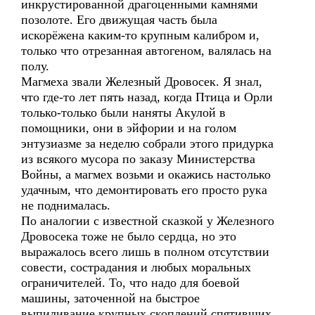
инкрустированной драгоценными камнями
позолоте. Его движущая часть была
искорёжена каким-то крупным калибром и,
только что отрезанная автогеном, валялась на
полу.
Магмеха звали Железный Дровосек. Я знал,
что где-то лет пять назад, когда Птица и Орли
только-только были наняты Акулой в
помощники, они в эйфории и на голом
энтузиазме за неделю собрали этого придурка
из всякого мусора по заказу Министерства
Войны, а магмех возьми и окажись настолько
удачным, что демонтировать его просто рука
не поднималась.
По аналогии с известной сказкой у Железного
Дровосека тоже не было сердца, но это
выражалось всего лишь в полном отсутствии
совести, сострадания и любых моральных
ограничителей. То, что надо для боевой
машины, заточенной на быстрое
выпиливание крупных скоплений спятивших