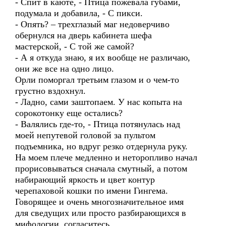
- Спит в каюте, - Птица пожевала губами,
подумала и добавила, - С пикси.
- Опять? – трехглазый маг недоверчиво
обернулся на дверь кабинета шефа
мастерской, - С той же самой?
- А я откуда знаю, я их вообще не различаю,
они же все на одно лицо.
Орли поморгал третьим глазом и о чем-то
грустно вздохнул.
- Ладно, сами заштопаем. У нас копыта на
сорокотонку еще остались?
- Валялись где-то, - Птица потянулась над
моей непутевой головой за пультом
подъемника, но вдруг резко отдернула руку.
На моем плече медленно и неторопливо начал
прорисовываться сначала смутный, а потом
набирающий яркость и цвет контур
черепаховой кошки по имени Гингема.
Говорящее и очень многозначительное имя
для сведущих или просто разбирающихся в
мифологии, согласитесь.