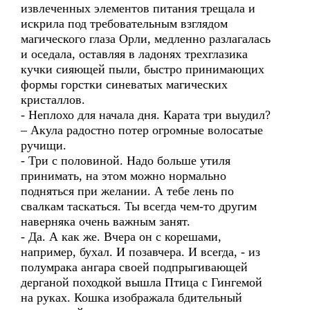
извлеченных элементов питания трещала и
искрила под требовательным взглядом
магического глаза Орли, медленно разлагалась
и оседала, оставляя в ладонях трехглазика
кучки сияющей пыли, быстро принимающих
формы горстки синеватых магических
кристаллов.
- Неплохо для начала дня. Карата три выудил?
– Акула радостно потер огромные волосатые
ручищи.
- Три с половиной. Надо больше утиля
принимать, на этом можно нормально
подняться при желании. А тебе лень по
свалкам таскаться. Ты всегда чем-то другим
наверняка очень важным занят.
- Да. А как же. Вчера он с корешами,
например, бухал. И позавчера. И всегда, - из
полумрака ангара своей подпрыгивающей
дерганой походкой вышла Птица с Гингемой
на руках. Кошка изображала бдительный