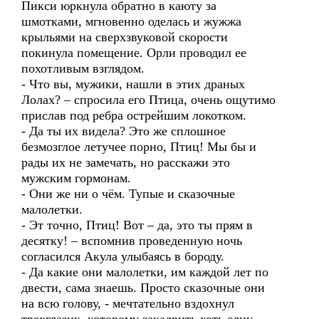
Пикси юркнула обратно в каюту за
шмотками, мгновенно оделась и жужжа
крыльями на сверхзвуковой скорости
покинула помещение. Орли проводил ее
похотливым взглядом.
- Что вы, мужики, нашли в этих драных
Лолах? – спросила его Птица, очень ощутимо
прислав под ребра острейшим локотком.
- Да ты их видела? Это же сплошное
безмозглое летучее порно, Птиц! Мы бы и
рады их не замечать, но расскажи это
мужским гормонам.
- Они же ни о чём. Тупые и сказочные
малолетки.
- Эт точно, Птиц! Вот – да, это ты прям в
десятку! – вспомнив проведенную ночь
согласился Акула улыбаясь в бороду.
- Да какие они малолетки, им каждой лет по
двести, сама знаешь. Просто сказочные они
на всю голову, - мечтательно вздохнул