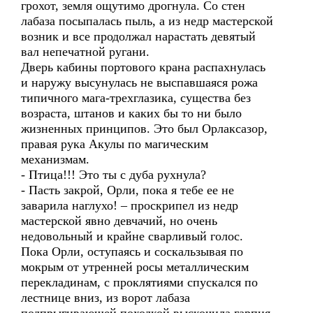
грохот, земля ощутимо дрогнула. Со стен
лабаза посыпалась пыль, а из недр мастерской
возник и все продолжал нарастать девятый
вал непечатной ругани.
Дверь кабины портового крана распахнулась
и наружу высунулась не выспавшаяся рожа
типичного мага-трехглазика, существа без
возраста, штанов и каких бы то ни было
жизненных принципов. Это был Орлаксазор,
правая рука Акулы по магическим
механизмам.
- Птица!!! Это ты с дуба рухнула?
- Пасть закрой, Орли, пока я тебе ее не
заварила наглухо! – проскрипел из недр
мастерской явно девчачий, но очень
недовольный и крайне сварливый голос.
Пока Орли, оступаясь и соскальзывая по
мокрым от утренней росы металлическим
перекладинам, с проклятиями спускался по
лестнице вниз, из ворот лабаза