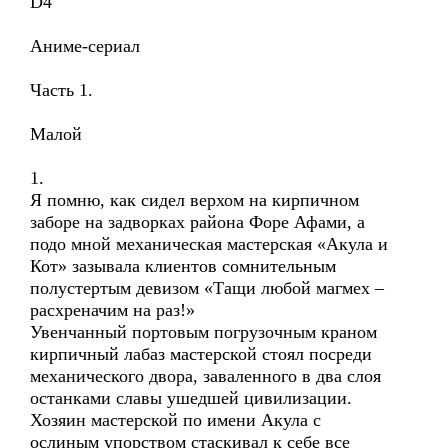
D4
Аниме-сериал
Часть 1.
Малой
1.
Я помню, как сидел верхом на кирпичном
заборе на задворках района Форе Афами, а
подо мной механическая мастерская «Акула и
Кот» зазывала клиентов сомнительным
полустертым девизом «Тащи любой магмех –
расхреначим на раз!»
Увенчанный портовым погрузочным краном
кирпичный лабаз мастерской стоял посреди
механического двора, заваленного в два слоя
останками славы ушедшей цивилизации.
Хозяин мастерской по имени Акула с
ослиным упорством стаскивал к себе все