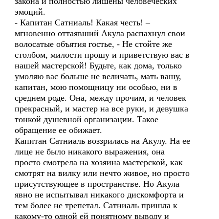
закона и полностью лишены человеческих
эмоций.
- Капитан Сатниаль! Какая честь! –
мгновенно оттаявший Акула распахнул свои
волосатые объятия гостье, - Не стойте же
столбом, милости прошу и приветствую вас в
нашей мастерской! Будьте, как дома, только
умоляю вас больше не величать, мать вашу,
капитан, мою помощницу ни особью, ни в
среднем роде. Она, между прочим, и человек
прекрасный, и мастер на все руки, и девушка
тонкой душевной организации. Такое
обращение ее обижает.
Капитан Сатниаль воззрилась на Акулу. На ее
лице не было никакого выражения, она
просто смотрела на хозяина мастерской, как
смотрят на вилку или нечто живое, но просто
присутствующее в пространстве. Но Акула
явно не испытывал никакого дискомфорта и
тем более не трепетал. Сатниаль пришла к
какому-то одной ей понятному выводу и