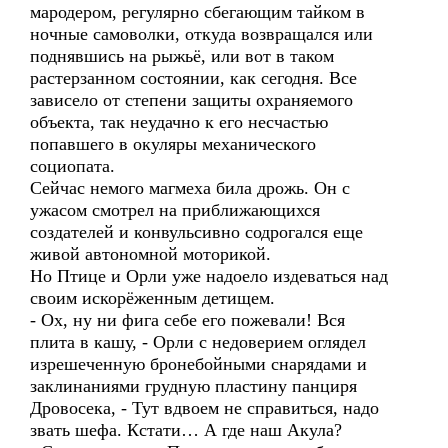
мародером, регулярно сбегающим тайком в
ночные самоволки, откуда возвращался или
поднявшись на рыжьё, или вот в таком
растерзанном состоянии, как сегодня. Все
зависело от степени защиты охраняемого
объекта, так неудачно к его несчастью
попавшего в окуляры механического
социопата.
Сейчас немого магмеха била дрожь. Он с
ужасом смотрел на приближающихся
создателей и конвульсивно содрогался еще
живой автономной моторикой.
Но Птице и Орли уже надоело издеваться над
своим искорёженным детищем.
- Ох, ну ни фига себе его пожевали! Вся
плита в кашу, - Орли с недоверием оглядел
изрешеченную бронебойными снарядами и
заклинаниями грудную пластину панциря
Дровосека, - Тут вдвоем не справиться, надо
звать шефа. Кстати… А где наш Акула?