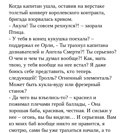
Когда капитан ушла, оставив на верстаке
толстый конверт королевского контракта,
бригада взорвалась криком.
- Акула! Ты совсем рехнулся?! – заорала
Птица.
- У тебя в конец кукушка поехала? –
поддержал ее Орли, - Ты трахнул капитана
дознавателей и Ангела Смерти?! Ты серьезно?
О чем и чем ты думал вообще?! Как, мать
твою, у тебя вообще на нее встал? Я даже
боюсь себе представить, кто теперь
следующей! Тролль? Огненный элементаль?
Может быть кукла-вуду или фрезерный
станок?
- Да чего вы взъелись-то? – краснел и
пожимал плечами герой баллады, - Она
хорошая баба, красивая, честная. И сиськи у
нее – огонь, вы бы видели… И серьезная. Вам
из моих баб вообще никто не нравится, я
смотрю, сами бы уже трахаться начали, а то