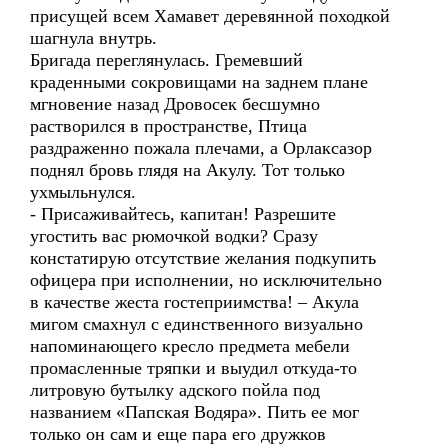
присущей всем Хамавет деревянной походкой
шагнула внутрь.
Бригада переглянулась. Гремевший
краденными сокровищами на заднем плане
мгновение назад Дровосек бесшумно
растворился в пространстве, Птица
раздраженно пожала плечами, а Орлаксазор
поднял бровь глядя на Акулу. Тот только
ухмыльнулся.
- Присаживайтесь, капитан! Разрешите
угостить вас рюмочкой водки? Сразу
констатирую отсутствие желания подкупить
офицера при исполнении, но исключительно
в качестве жеста гостеприимства! – Акула
мигом смахнул с единственного визуально
напоминающего кресло предмета мебели
промасленные тряпки и выудил откуда-то
литровую бутылку адского пойла под
названием «Папская Водяра». Пить ее мог
только он сам и еще пара его дружков