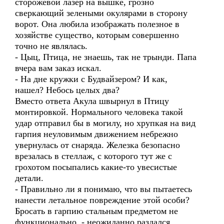
сторожевой лазер на вышке, грозно
сверкающий зелеными окулярами в сторону
ворот. Она любила изображать полезное в
хозяйстве существо, которым совершенно
точно не являлась.
- Цыц, Птица, не знаешь, так не трынди. Папа
вчера вам заказ искал.
- На дне кружки с Будвайзером? И как,
нашел? Небось целых два?
Вместо ответа Акула швырнул в Птицу
монтировкой. Нормального человека такой
удар отправил бы в могилу, но хрупкая на вид
гарпия неуловимым движением небрежно
увернулась от снаряда. Железка безопасно
врезалась в стеллаж, с которого тут же с
грохотом посыпались какие-то увесистые
детали.
- Правильно ли я понимаю, что вы пытаетесь
нанести летальное повреждение этой особи?
Бросать в гарпию стальным предметом не
функционально, - неожиданно раздался