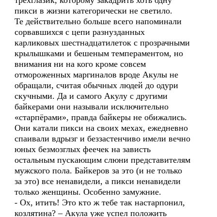
трехглазик, которому закадрить хоть одну
пикси в жизни категорически не светило.
Те действительно больше всего напоминали
сорвавшихся с цепи разнузданных
карликовых шестнадцатилеток с прозрачными
крылышками и бешеным темпераментом, но
внимания ни на кого кроме совсем
отмороженных маргиналов вроде Акулы не
обращали, считая обычных людей до одури
скучными. Да и самого Акулу с другими
байкерами они называли исключительно
«старпёрами», правда байкеры не обижались.
Они катали пикси на своих мехах, ежедневно
спаивали вдрызг и беззастенчиво имели вечно
юных безмозглых феечек на зависть
остальным пускающим слюни представителям
мужского пола. Байкеров за это (и не только
за это) все ненавидели, а пикси ненавидели
только женщины. Особенно замужние.
- Ох, итить! Это кто ж тебе так настарпонил,
козлятина? – Акула уже успел положить