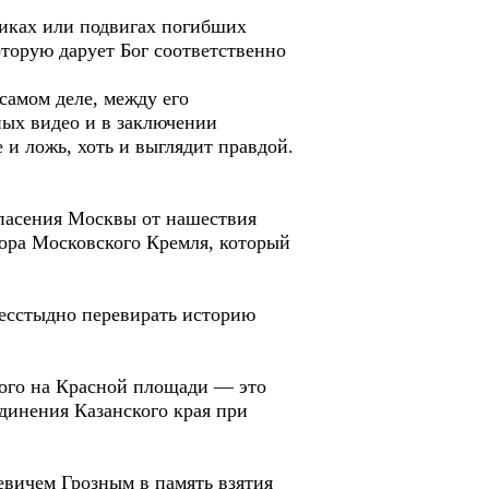
никах или подвигах погибших
оторую дарует Бог соответственно
самом деле, между его
ых видео и в заключении
 и ложь, хоть и выглядит правдой.
спасения Москвы от нашествия
бора Московского Кремля, который
бесстыдно перевирать историю
ного на Красной площади — это
динения Казанского края при
евичем Грозным в память взятия