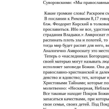
Суворовскими: «Мы православные
Какие громкие слова! Раскроем см
В послании к Римлянам 8,17 говор
блж. Феодорит Кирский в толкован
прославиться. Ибо не все, удостое
страдания Владыки.» Амвросиат го
распинать плоть зла и похотей, то 
тогда мир будет распят для него,
Аналогично Амвросиату это место
Теперь о «наследниках Богородиц
своей матерью могут называть люд
исполняет заповеди Божии. Она д
православно-христианской и далек
девство и вдовство; тех, которые
Христовыми Тайнами; которые пон
молитвенно: «Нескверная, Неблаз
Все таковые находят Покров Божие
запасаться качествами, при кото
свои семьи, своих детей. Под Пок