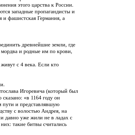
инения этого царства к России.
ются западные пропагандисты и
ия и фашистская Германия, а
соединить древнейшие земли, где
 мордва и родные им по крови,
живут с 4 века. Если кто
и.
ятослава Игоревича (который был
 сказано: «в 1164 году он
м пути и представлявшую
едству с волостью Андрея, на
ни давно уже жили не в ладах с
в них: такие битвы считались