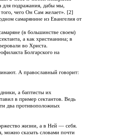
ра для подражания, дабы мы,
того, чего Он Сам желает». [2]
рдном самарянине из Евангелия от
 самаряне (в большинстве своем)
ектанта, а как христианина; в
веровали во Христа.
офилакта Болгарского на
оминают. А православный говорит:
дники, а баптисты их
тавил в пример сектантов. Ведь
 эти два противоположных
оржество жизни, а в Ней — себя.
я, можно сказать словами почти