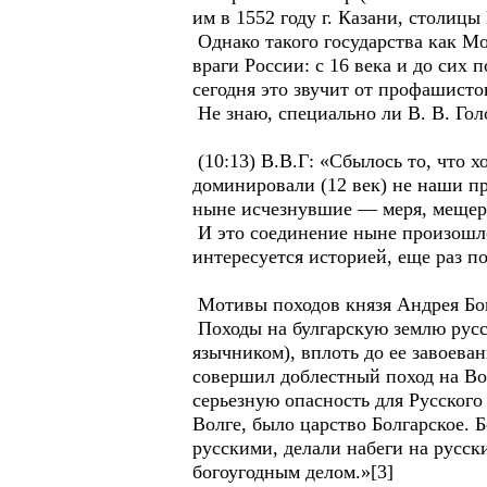
им в 1552 году г. Казани, столицы
Однако такого государства как М
враги России: с 16 века и до сих 
сегодня это звучит от профашисто
Не знаю, специально ли В. В. Гол
(10:13) В.В.Г: «Сбылось то, что х
доминировали (12 век) не наши пр
ныне исчезнувшие — меря, мещеро
И это соединение ныне произошло,
интересуется историей, еще раз по
Мотивы походов князя Андрея Бо
Походы на булгарскую землю русск
язычником), вплоть до ее завоева
совершил доблестный поход на В
серьезную опасность для Русского 
Волге, было царство Болгарское. Б
русскими, делали набеги на русски
богоугодным делом.»[3]