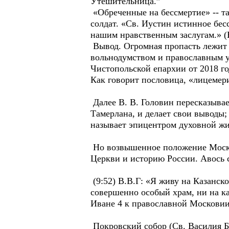
Утешительница.”
«Обреченные на бессмертие» -- т
солдат. «Св. Иустин истинное бес
нашим нравственным заслугам.» (В
Вывод. Огромная пропасть лежит м
вольнодумством и православным у
Чистопольской епархии от 2018 год
Как говорит пословица, «лицемери
Далее В. В. Головин пересказыва
Тамерлана, и делает свои выводы;
называет эпицентром духовной жи
Но возвышенное положение Москвы
Церкви и историю России. Авось с
(9:52) В.В.Г: «Я живу на Казанс
совершенно особый храм, ни на к
Иване 4 к православной Московии
Покровский собор (Св. Василия Б