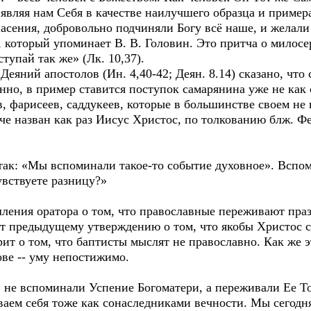
, являя нам Себя в качестве наилучшего образца и приме
асения, добровольно подчиняли Богу всё наше, и желали 
 который упоминает В. В. Головин. Это притча о милосе
ступай так же» (Лк. 10,37).
еяний апостолов (Ин. 4,40-42; Деян. 8.14) сказано, что
нно, в пример ставится поступок самарянина уже не как с
, фарисеев, саддукеев, которые в большинстве своем не 
е назван как раз Иисус Христос, по толкованию блж. Фе
ы так: «Мы вспоминали такое-то событие духовное». Всп
вствуете разницу?»
ления оратора о том, что православные переживают праз
т предыдущему утверждению о том, что якобы Христос с
ворит о том, что баптисты мыслят не православно. Как же
ове -- уму непостижимо.
, не вспоминали Успение Богоматери, а переживали Ее Т
аем себя тоже как сонаследниками вечности. Мы сегодн