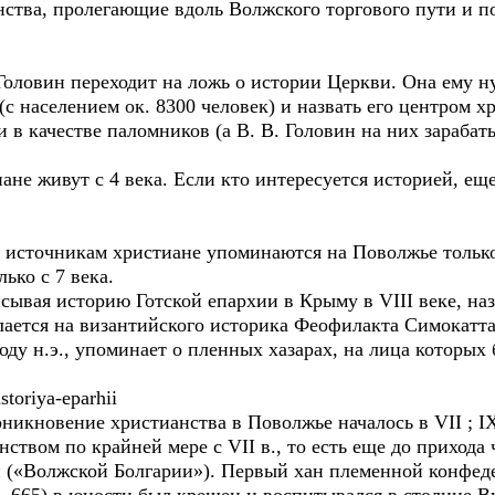
ства, пролегающие вдоль Волжского торгового пути и п
Головин переходит на ложь о истории Церкви. Она ему н
(с населением ок. 8300 человек) и назвать его центром хр
 в качестве паломников (а В. В. Головин на них зарабат
ане живут с 4 века. Если кто интересуется историей, еще 
 источникам христиане упоминаются на Поволжье только
ько с 7 века.
сывая историю Готской епархии в Крыму в VIII веке, на
лается на византийского историка Феофилакта Симокатта
оду н.э., упоминает о пленных хазарах, на лица которых 
istoriya-eparhii
оникновение христианства в Поволжье началось в VII ; IX
нством по крайней мере с VII в., то есть еще до прихода
и («Волжской Болгарии»). Первый хан племенной конфед