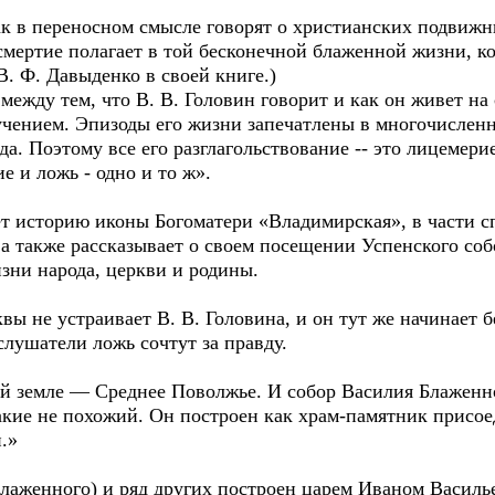
ак в переносном смысле говорят о христианских подвиж
смертие полагает в той бесконечной блаженной жизни, к
. Ф. Давыденко в своей книге.)
ежду тем, что В. В. Головин говорит и как он живет на 
чением. Эпизоды его жизни запечатлены в многочисленн
а. Поэтому все его разглагольствование -- это лицемерие
е и ложь - одно и то ж».
ет историю иконы Богоматери «Владимирская», в части 
 а также рассказывает о своем посещении Успенского со
зни народа, церкви и родины.
 не устраивает В. В. Головина, и он тут же начинает 
лушатели ложь сочтут за правду.
кой земле — Среднее Поволжье. И собор Василия Блажен
акие не похожий. Он построен как храм-памятник присое
.»
лаженного) и ряд других построен царем Иваном Василь