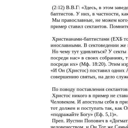
(2:12) В.В.Г: «Здесь, в этом зав
баптистов. У них, в частности, ка
Мы православные, не можем кого-
пример ставил сектантов. Помните
Христианами-баптистами (ЕХБ точн
инославными. В сектоведении же 
Но чему тут удивляться? У секты
посреди нас» в своих собраниях, 
посреди их» (Мф. 18:20). Этим и
«И Он (Христос) поставил одних 
совершению святых, на дело служен
По поводу поставления сектантов 
Христос никого в пример не став
Человеком. И апостолы себя в при
тот должен и поступать так, как О
«подражайте Богу» (Еф. 5,1)».
Преп. Иустин Попович в «Догмати
человечеством, и Он Тот же Самый