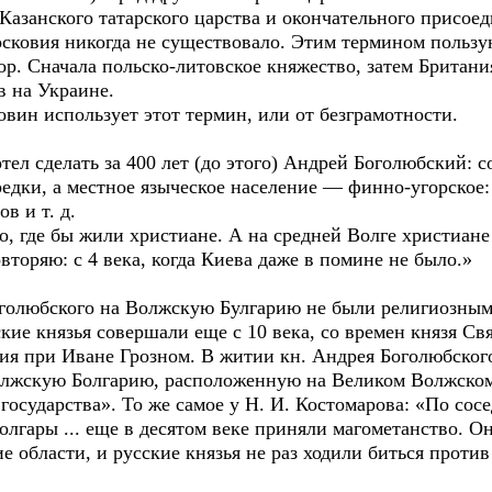
 Казанского татарского царства и окончательного присоед
осковия никогда не существовало. Этим термином пользу
пор. Сначала польско-литовское княжество, затем Британ
в на Украине.
овин использует этот термин, или от безграмотности.
отел сделать за 400 лет (до этого) Андрей Боголюбский: 
едки, а местное языческое население — финно-угорское:
в и т. д.
 где бы жили христиане. А на средней Волге христиане 
вторяю: c 4 века, когда Киева даже в помине не было.»
голюбского на Волжскую Булгарию не были религиозным
ие князья совершали еще с 10 века, со времен князя Св
ния при Иване Грозном. В житии кн. Андрея Боголюбского
олжскую Болгарию, расположенную на Великом Волжско
государства». То же самое у Н. И. Костомарова: «По сос
олгары ... еще в десятом веке приняли магометанство. О
е области, и русские князья не раз ходили биться проти