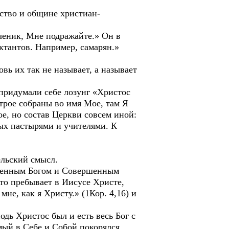
мство и общине христиан-
ченик, Мне подражайте.» Он в
ктантов. Например, самарян.»
ь их так не называет, а называет
 придумали себе лозунг «Христос
 трое собраны во имя Мое, там Я
е, но состав Церкви совсем иной:
ых пастырями и учителями. К
ельский смысл.
ршенным Богом и Совершенным
что пребывает в Иисусе Христе,
мне, как я Христу.» (1Кор. 4,16) и
ь Христос был и есть весь Бог с
мый в Себе и Собой покорялся