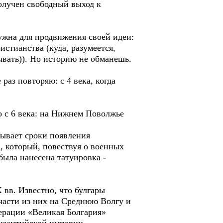
олучен свободный выход к
ужна для продвижения своей идеи:
истианства (куда, разумеется,
ывать)). Но историю не обманешь.
раз повторяю: c 4 века, когда
 с 6 века: на Нижнем Поволжье
зывает сроки появления
, который, повествуя о военных
была нанесена татуировка -
 вв. Известно, что булгары
 части из них на Среднюю Волгу и
ерации «Великая Болгария»