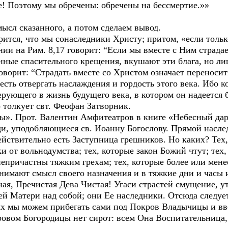
! Поэтому мы обречены: обречены на бессмертие.»»
ысл сказанного, а потом сделаем вывод.
ится, что мы сонаследники Христу; притом, «если тольк
ии на Рим. 8,17 говорит: “Если мы вместе с Ним страдае
нные спасительного крещения, вкушают эти блага, но лиш
ворит: “Страдать вместе со Христом означает переносит
есть отвергать наслаждения и гордость этого века. Ибо ко
 верующего в жизнь будущего века, в котором он надеется
 толкует свт. Феофан Затворник.
ы». Прот. Валентин Амфитеатров в книге «Небесный дар 
и, уподобляющиеся св. Иоанну Богослову. Прямой наслед
ействительно есть Заступница грешников. Но каких? Тех
и от вольнодумства; тех, которые закон Божий чтут; тех,
 непричастны тяжким грехам; тех, которые более или мен
имают смысл своего назначения и в тяжкие дни и часы
ная, Пречистая Дева Чистая! Угаси страстей смущение, 
й Матери над собой; они Ее наследники. Отсюда следует
рых мы можем прибегать сами под Покров Владычицы и в
ровом Богородицы нет сирот: всем Она Воспитательница,