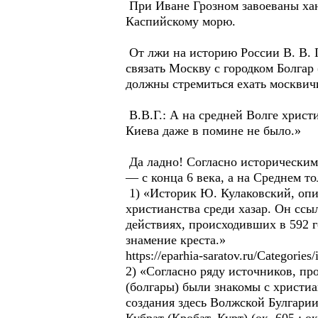
При Иване Грозном завоеваны хан
Каспийскому морю.
От лжи на историю России В. В. 
связать Москву с городком Болгар 
должны стремиться ехать москвичи
В.В.Г.: А на средней Волге христи
Киева даже в помине не было.»
Да ладно! Согласно историческим
— с конца 6 века, а на Среднем тол
1) «Историк Ю. Кулаковский, опи
христианства среди хазар. Он ссы
действиях, происходивших в 592 г
знамение креста.»
https://eparhia-saratov.ru/Categories/
2) «Согласно ряду источников, пр
(болгары) были знакомы с христиа
создания здесь Волжской Булгари