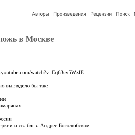
Авторы
Произведения
Рецензии
Поиск
 ложь в Москве
ww.youtube.com/watch?v=Eq63cv5WzIE
но выглядело бы так:
нии
самарянах
оссии
еркви и св. блгв. Андрее Боголюбском