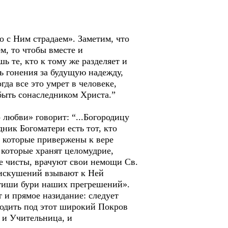
о с Ним страдаем». Заметим, что
м, то чтобы вместе и
ь те, кто к тому же разделяет и
ь гонения за будущую надежду,
гда все это умрет в человеке,
 быть сонаследником Христа.”
любви» говорит: “...Богородицу
ник Богоматери есть тот, кто
, которые привержены к вере
 которые хранят целомудрие,
ее чисты, врачуют свои немощи Св.
 искушений взывают к Ней
утиши бури наших прегрешений».
 и прямое назидание: следует
водить под этот широкий Покров
 и Учительница, и