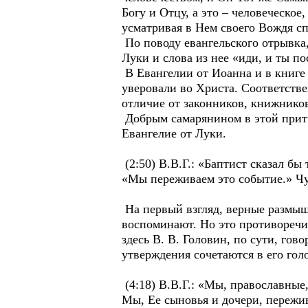
Богу и Отцу, а это – человеческое
усматривая в Нем своего Вождя сп
По поводу евангельского отрывка,
Луки и слова из нее «иди, и ты по
В Евангелии от Иоанна и в книге Д
уверовали во Христа. Соответстве
отличие от законников, книжников
Добрым самарянином в этой притч
Евангелие от Луки.
(2:50) В.В.Г.: «Баптист сказал б
«Мы переживаем это событие.» Чу
На первый взгляд, верные размыш
воспоминают. Но это противоречи
здесь В. В. Головин, по сути, го
утверждения сочетаются в его гол
(4:18) В.В.Г.: «Мы, православные
Мы, Ее сыновья и дочери, пережив