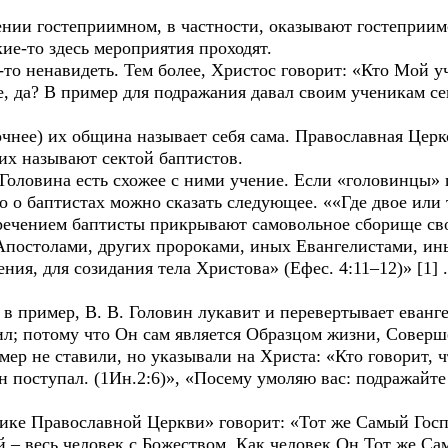
едении гостеприимном, в частности, оказывают гостеприи
кие-то здесь мероприятия проходят.
то ненавидеть. Тем более, Христос говорит: «Кто Мой у
, да? В пример для подражания давал своим ученикам се
ее) их община называет себя сама. Православная Церков
их называют сектой баптистов.
 Головина есть схожее с ними учение. Если «головинцы»
то о баптистах можно сказать следующее. ««Где двое или
зречением баптисты прикрывают самовольное сборище сво
Апостолами, других пророками, иных Евангелистами, ин
ия, для созидания тела Христова» (Ефес. 4:11–12)» [1] .
в пример, В. В. Головин лукавит и перевертывает еванг
ил; потому что Он сам является Образцом жизни, Сове
мер не ставили, но указывали на Христа: «Кто говорит, 
н поступал. (1Ин.2:6)», «Посему умоляю вас: подражайте 
ке Православной Церкви» говорит: «Тот же Самый Господ
 – весь человек с Божеством. Как человек Он Тот же Са