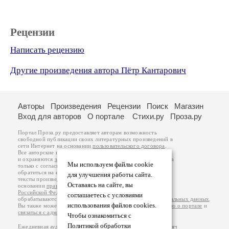
Рецензии
Написать рецензию
Другие произведения автора Пётр Кантарович
Авторы
Произведения
Рецензии
Поиск
Магазин
Вход для авторов
О портале
Стихи.ру
Проза.ру
Портал Проза.ру предоставляет авторам возможность
свободной публикации своих литературных произведений в
сети Интернет на основании
пользовательского договора
.
Все авторские права на произведения принадлежат авторам
и охраняются
законом
. Перепечатка произведений возможна
Мы используем файлы cookie
только с согласия его автора, к которому вы можете
обратиться на его авторской странице. Ответственность за
для улучшения работы сайта.
тексты произведений авторы несут самостоятельно на
Оставаясь на сайте, вы
основании
правил публикации
и
законодательства
Российской Федерации
. Данные пользователей
соглашаетесь с условиями
обрабатываются на основании
Политики обработки персональных данных
.
использования файлов cookies.
Вы также можете посмотреть более подробную
информацию о портале
и
связаться с администрацией
.
Чтобы ознакомиться с
Политикой обработки
Ежедневная аудитория портала Проза.ру – порядка 100 тысяч