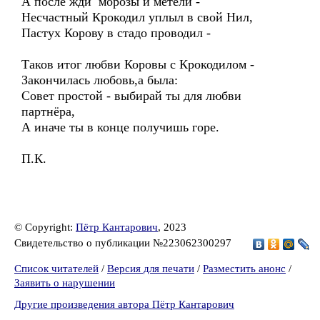
А после жди морозы и метели -
Несчастный Крокодил уплыл в свой Нил,
Пастух Корову в стадо проводил -
Таков итог любви Коровы с Крокодилом -
Закончилась любовь,а была:
Совет простой - выбирай ты для любви
партнёра,
А иначе ты в конце получишь горе.
П.К.
© Copyright:
Пётр Кантарович
, 2023
Свидетельство о публикации №223062300297
Список читателей
/
Версия для печати
/
Разместить анонс
/
Заявить о нарушении
Другие произведения автора Пётр Кантарович