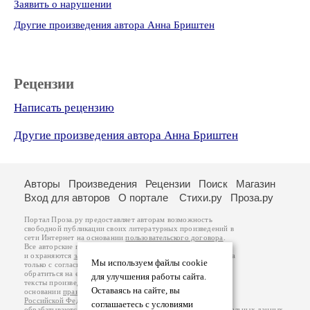
Заявить о нарушении
Другие произведения автора Анна Бриштен
Рецензии
Написать рецензию
Другие произведения автора Анна Бриштен
Авторы
Произведения
Рецензии
Поиск
Магазин
Вход для авторов
О портале
Стихи.ру
Проза.ру
Портал Проза.ру предоставляет авторам возможность
свободной публикации своих литературных произведений в
сети Интернет на основании
пользовательского договора
.
Все авторские права на произведения принадлежат авторам
и охраняются
законом
. Перепечатка произведений возможна
Мы используем файлы cookie
только с согласия его автора, к которому вы можете
обратиться на его авторской странице. Ответственность за
для улучшения работы сайта.
тексты произведений авторы несут самостоятельно на
Оставаясь на сайте, вы
основании
правил публикации
и
законодательства
Российской Федерации
. Данные пользователей
соглашаетесь с условиями
обрабатываются на основании
Политики обработки персональных данных
.