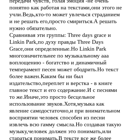
передачи чувств, голая эмоция -не очень
понятно как работая на текстами,они этого не
учли.Ведь,кто-то может увлечься страданием
и не решать его,просто смириться.А решать
нужно обязательно.
Сравнивая эти группы: Three days grace и
Linkin Park,по духу правды Three Days
Grace,они определенные.Но Linkin Park
многозначительнее по музыкальному ааа
воплощению - богатство и динамичный
темперамент песен может ободрить.Но текст
более важен.Каким бы ни был
издательство,переплет и верстка - в книге
главное текст и его содержание.И с песнями
то же.Иначе,это просто бесцельное
использование звуков.Хотя,музыка как
явление самодостаточно,и при внимательном
восприятии человек способен из песни
извлечь всю гамму смысла.Но создавая такую
музыку,человек должен это понимать,или
стараться понимать.В тексте все же более