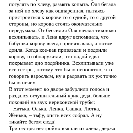
погулять по хлеву, размять копыта. Оля бегала
за ней по хлеву как ошпаренная, пытаясь
пристроиться к корове то с одной, то с другой
стороны, но корова стоять окончательно
передумала. От бессилия Оля начала тихонько
всхлипывать, и Лена вдруг вспомнила, что
бабушка корову всегда привязывала, а потом
доила. Когда кое-как привязали и подоили
корову, то обнаружили, что надой едва
покрывает дно подойника. Всхлипывали уже
все сестры, потому что было непонятно, что
говорить взрослым, ну а радовать их уж точно
было нечем.
В этот момент во дворе забурлили голоса и
раздался оглушительный крик деда, больше
похожий на звук иерихонской трубы:
– Натька, Олька, Ленка, Сашка, Лютка,
Женька, – тьфу, опять всех собрал. А ну
тикайте бегом сюда!
Три сестры нестройно вышли из хлева, держа