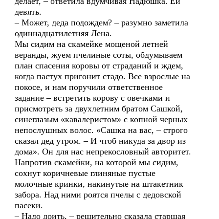
делает, – ответила вдумчивая Надюшка. Ей
девять.
– Может, деда подождем? – разумно заметила
одиннадцатилетняя Лена.
Мы сидим на скамейке мощеной летней
веранды, жуем пчелиные соты, обдумываем
план спасения коровы от страданий и ждем,
когда пастух пригонит стадо. Все взрослые на
покосе, и нам поручили ответственное
задание – встретить корову с овечками и
присмотреть за двухлетним братом Сашкой,
синеглазым «кавалеристом» с копной черных
непослушных волос. «Сашка на вас, – строго
сказал дед утром. – И чтоб никуда за двор из
дома». Он для нас непрекословный авторитет.
Напротив скамейки, на которой мы сидим,
сохнут коричневые глиняные пустые
молочные кринки, накинутые на штакетник
забора. Над ними роятся пчелы с дедовской
пасеки.
– Надо доить, – решительно сказала старшая