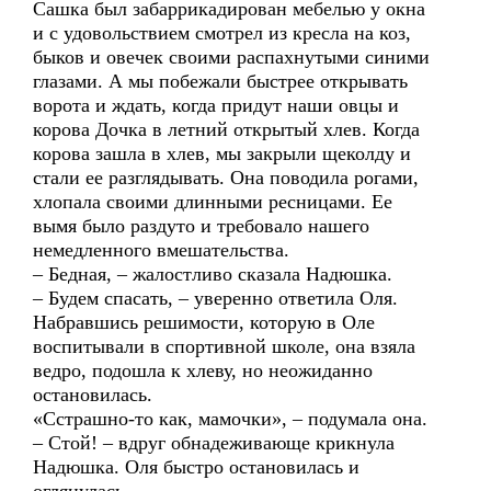
Сашка был забаррикадирован мебелью у окна
и с удовольствием смотрел из кресла на коз,
быков и овечек своими распахнутыми синими
глазами. А мы побежали быстрее открывать
ворота и ждать, когда придут наши овцы и
корова Дочка в летний открытый хлев. Когда
корова зашла в хлев, мы закрыли щеколду и
стали ее разглядывать. Она поводила рогами,
хлопала своими длинными ресницами. Ее
вымя было раздуто и требовало нашего
немедленного вмешательства.
– Бедная, – жалостливо сказала Надюшка.
– Будем спасать, – уверенно ответила Оля.
Набравшись решимости, которую в Оле
воспитывали в спортивной школе, она взяла
ведро, подошла к хлеву, но неожиданно
остановилась.
«Сстрашно-то как, мамочки», – подумала она.
– Стой! – вдруг обнадеживающе крикнула
Надюшка. Оля быстро остановилась и