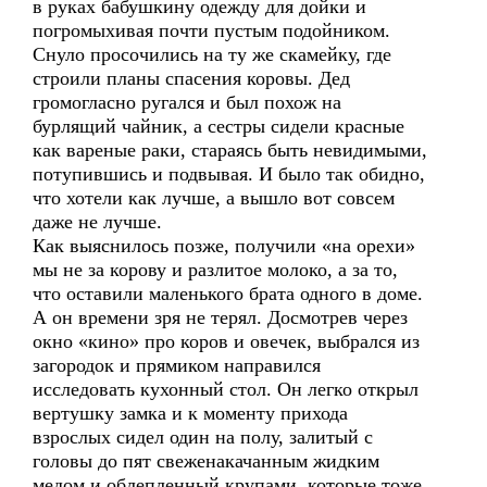
в руках бабушкину одежду для дойки и
погромыхивая почти пустым подойником.
Снуло просочились на ту же скамейку, где
строили планы спасения коровы. Дед
громогласно ругался и был похож на
бурлящий чайник, а сестры сидели красные
как вареные раки, стараясь быть невидимыми,
потупившись и подвывая. И было так обидно,
что хотели как лучше, а вышло вот совсем
даже не лучше.
Как выяснилось позже, получили «на орехи»
мы не за корову и разлитое молоко, а за то,
что оставили маленького брата одного в доме.
А он времени зря не терял. Досмотрев через
окно «кино» про коров и овечек, выбрался из
загородок и прямиком направился
исследовать кухонный стол. Он легко открыл
вертушку замка и к моменту прихода
взрослых сидел один на полу, залитый с
головы до пят свеженакачанным жидким
медом и облепленный крупами, которые тоже