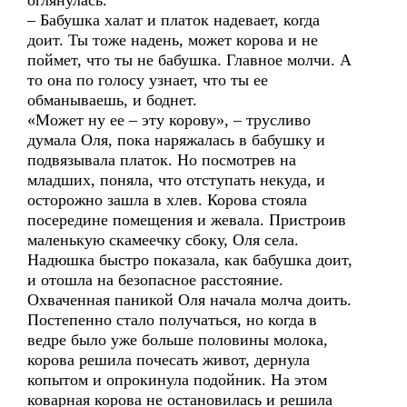
оглянулась.
– Бабушка халат и платок надевает, когда
доит. Ты тоже надень, может корова и не
поймет, что ты не бабушка. Главное молчи. А
то она по голосу узнает, что ты ее
обманываешь, и боднет.
«Может ну ее – эту корову», – трусливо
думала Оля, пока наряжалась в бабушку и
подвязывала платок. Но посмотрев на
младших, поняла, что отступать некуда, и
осторожно зашла в хлев. Корова стояла
посередине помещения и жевала. Пристроив
маленькую скамеечку сбоку, Оля села.
Надюшка быстро показала, как бабушка доит,
и отошла на безопасное расстояние.
Охваченная паникой Оля начала молча доить.
Постепенно стало получаться, но когда в
ведре было уже больше половины молока,
корова решила почесать живот, дернула
копытом и опрокинула подойник. На этом
коварная корова не остановилась и решила