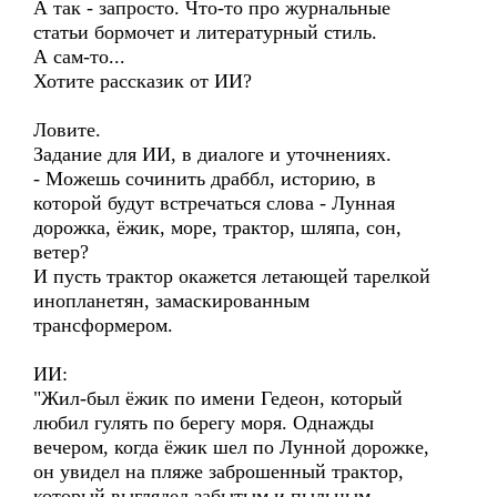
А так - запросто. Что-то про журнальные
статьи бормочет и литературный стиль.
А сам-то...
Хотите рассказик от ИИ?
Ловите.
Задание для ИИ, в диалоге и уточнениях.
- Можешь сочинить драббл, историю, в
которой будут встречаться слова - Лунная
дорожка, ёжик, море, трактор, шляпа, сон,
ветер?
И пусть трактор окажется летающей тарелкой
инопланетян, замаскированным
трансформером.
ИИ:
"Жил-был ёжик по имени Гедеон, который
любил гулять по берегу моря. Однажды
вечером, когда ёжик шел по Лунной дорожке,
он увидел на пляже заброшенный трактор,
который выглядел забытым и пыльным.