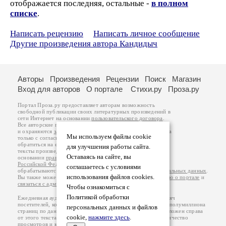
отображается последняя, остальные -
в полном
списке
.
Написать рецензию
Написать личное сообщение
Другие произведения автора Кандидыч
Авторы
Произведения
Рецензии
Поиск
Магазин
Вход для авторов
О портале
Стихи.ру
Проза.ру
Портал Проза.ру предоставляет авторам возможность
свободной публикации своих литературных произведений в
сети Интернет на основании
пользовательского договора
.
Все авторские права на произведения принадлежат авторам
и охраняются
законом
. Перепечатка произведений возможна
Мы используем файлы cookie
только с согласия его автора, к которому вы можете
обратиться на его авторской странице. Ответственность за
для улучшения работы сайта.
тексты произведений авторы несут самостоятельно на
Оставаясь на сайте, вы
основании
правил публикации
и
законодательства
Российской Федерации
. Данные пользователей
соглашаетесь с условиями
обрабатываются на основании
Политики обработки персональных данных
.
использования файлов cookies.
Вы также можете посмотреть более подробную
информацию о портале
и
связаться с администрацией
.
Чтобы ознакомиться с
Политикой обработки
Ежедневная аудитория портала Проза.ру – порядка 100 тысяч
посетителей, которые в общей сумме просматривают более полумиллиона
персональных данных и файлов
страниц по данным счетчика посещаемости, который расположен справа
cookie,
нажмите здесь
.
от этого текста. В каждой графе указано по две цифры: количество
просмотров и количество посетителей.