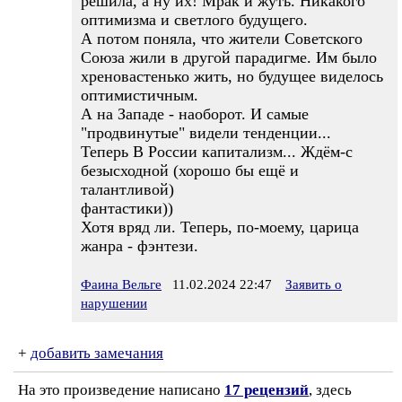
решила, а ну их! Мрак и жуть. Никакого
оптимизма и светлого будущего.
А потом поняла, что жители Советского
Союза жили в другой парадигме. Им было
хреновастенько жить, но будущее виделось
оптимистичным.
А на Западе - наоборот. И самые
"продвинутые" видели тенденции...
Теперь В России капитализм... Ждём-с
безысходной (хорошо бы ещё и
талантливой)
фантастики))
Хотя вряд ли. Теперь, по-моему, царица
жанра - фэнтези.
Фаина Вельге
11.02.2024 22:47
Заявить о
нарушении
+
добавить замечания
На это произведение написано
17 рецензий
, здесь