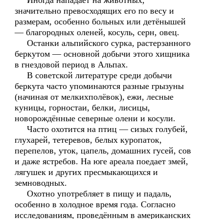
Иногда нападает на животных,
значительно превосходящих его по весу и
размерам, особенно больных или детёнышей
— благородных оленей, косуль, серн, овец.
Останки альпийского сурка, растерзанного
беркутом — основной добычи этого хищника
в гнездовой период в Альпах.
В советской литературе среди добычи
беркута часто упоминаются разные грызуны
(начиная от мелкихполёвок), ежи, лесные
куницы, горностаи, белки, лисицы,
новорождённые северные олени и косули.
Часто охотится на птиц — сизых голубей,
глухарей, тетеревов, белых куропаток,
перепелов, уток, цапель, домашних гусей, сов
и даже ястребов. На юге ареала поедает змей,
лягушек и других пресмыкающихся и
земноводных.
Охотно употребляет в пищу и падаль,
особенно в холодное время года. Согласно
исследованиям, проведённым в американских