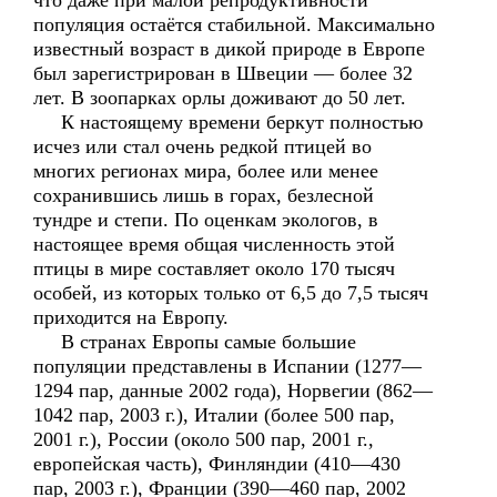
что даже при малой репродуктивности
популяция остаётся стабильной. Максимально
известный возраст в дикой природе в Европе
был зарегистрирован в Швеции — более 32
лет. В зоопарках орлы доживают до 50 лет.
К настоящему времени беркут полностью
исчез или стал очень редкой птицей во
многих регионах мира, более или менее
сохранившись лишь в горах, безлесной
тундре и степи. По оценкам экологов, в
настоящее время общая численность этой
птицы в мире составляет около 170 тысяч
особей, из которых только от 6,5 до 7,5 тысяч
приходится на Европу.
В странах Европы самые большие
популяции представлены в Испании (1277—
1294 пар, данные 2002 года), Норвегии (862—
1042 пар, 2003 г.), Италии (более 500 пар,
2001 г.), России (около 500 пар, 2001 г.,
европейская часть), Финляндии (410—430
пар, 2003 г.), Франции (390—460 пар, 2002