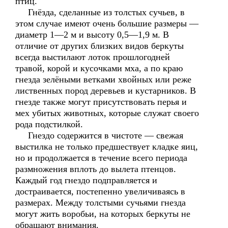
птиц.
Гнёзда, сделанные из толстых сучьев, в
этом случае имеют очень большие размеры —
диаметр 1—2 м и высоту 0,5—1,9 м. В
отличие от других близких видов беркуты
всегда выстилают лоток прошлогодней
травой, корой и кусочками мха, а по краю
гнезда зелёными ветками хвойных или реже
лиственных пород деревьев и кустарников. В
гнезде также могут присутствовать перья и
мех убитых животных, которые служат своего
рода подстилкой.
Гнездо содержится в чистоте — свежая
выстилка не только предшествует кладке яиц,
но и продолжается в течение всего периода
размножения вплоть до вылета птенцов.
Каждый год гнездо подправляется и
достраивается, постепенно увеличиваясь в
размерах. Между толстыми сучьями гнезда
могут жить воробьи, на которых беркуты не
обращают внимания.