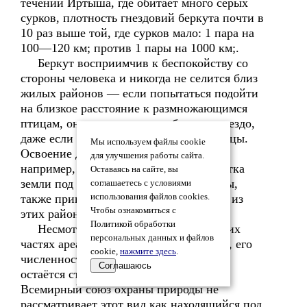
течении Иртыша, где обитает много серых
сурков, плотность гнездовий беркута почти в
10 раз выше той, где сурков мало: 1 пара на
100—120 км; против 1 пары на 1000 км;.
Беркут восприимчив к беспокойству со
стороны человека и никогда не селится близ
жилых районов — если попытаться подойти
на близкое расстояние к размножающимся
птицам, они могут навсегда бросить гнездо,
даже если там находятся яйца или птенцы.
Мы используем файлы cookie
Освоение диких открытых биотопов,
для улучшения работы сайта.
например, осушение болот или обработка
Оставаясь на сайте, вы
земли под сельскохозяйственные нужды,
соглашаетесь с условиями
также приводит к исчезновению орлов из
использования файлов cookies.
Чтобы ознакомиться с
этих районов.
Политикой обработки
Несмотря на то, что беркут во многих
персональных данных и файлов
частях ареала считается редкой птицей, его
cookie,
нажмите здесь
.
численность в целом в последние годы
Соглашаюсь
остаётся стабильной. В связи с этим,
Всемирный союз охраны природы не
рассматривает этот вид как находящийся под