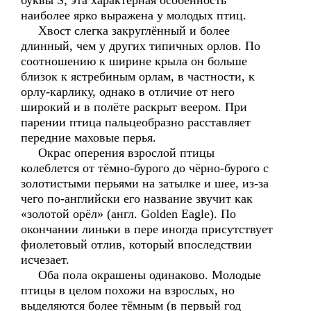
буквы S; эта характерная особенность
наиболее ярко выражена у молодых птиц.
Хвост слегка закруглённый и более
длинный, чем у других типичных орлов. По
соотношению к ширине крыла он больше
близок к ястребиным орлам, в частности, к
орлу-карлику, однако в отличие от него
широкий и в полёте раскрыт веером. При
парении птица пальцеобразно расставляет
передние маховые перья.
Окрас оперения взрослой птицы
колеблется от тёмно-бурого до чёрно-бурого с
золотистыми перьями на затылке и шее, из-за
чего по-английски его название звучит как
«золотой орёл» (англ. Golden Eagle). По
окончании линьки в пере иногда присутствует
фиолетовый отлив, который впоследствии
исчезает.
Оба пола окрашены одинаково. Молодые
птицы в целом похожи на взрослых, но
выделяются более тёмным (в первый год