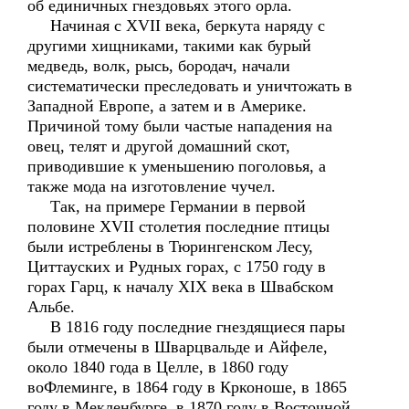
об единичных гнездовьях этого орла.
Начиная с XVII века, беркута наряду с
другими хищниками, такими как бурый
медведь, волк, рысь, бородач, начали
систематически преследовать и уничтожать в
Западной Европе, а затем и в Америке.
Причиной тому были частые нападения на
овец, телят и другой домашний скот,
приводившие к уменьшению поголовья, а
также мода на изготовление чучел.
Так, на примере Германии в первой
половине XVII столетия последние птицы
были истреблены в Тюрингенском Лесу,
Циттауских и Рудных горах, с 1750 году в
горах Гарц, к началу XIX века в Швабском
Альбе.
В 1816 году последние гнездящиеся пары
были отмечены в Шварцвальде и Айфеле,
около 1840 года в Целле, в 1860 году
воФлеминге, в 1864 году в Крконоше, в 1865
году в Мекленбурге, в 1870 году в Восточной