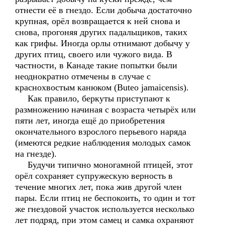
отнести её в гнездо. Если добыча достаточно
крупная, орёл возвращается к ней снова и
снова, прогоняя других падальщиков, таких
как грифы. Иногда орлы отнимают добычу у
других птиц, своего или чужого вида. В
частности, в Канаде такие попытки были
неоднократно отмечены в случае с
краснохвостым канюком (Buteo jamaicensis).
Как правило, беркуты приступают к
размножению начиная с возраста четырёх или
пяти лет, иногда ещё до приобретения
окончательного взрослого перьевого наряда
(имеются редкие наблюдения молодых самок
на гнезде).
Будучи типично моногамной птицей, этот
орёл сохраняет супружескую верность в
течение многих лет, пока жив другой член
пары. Если птиц не беспокоить, то один и тот
же гнездовой участок используется несколько
лет подряд, при этом самец и самка охраняют