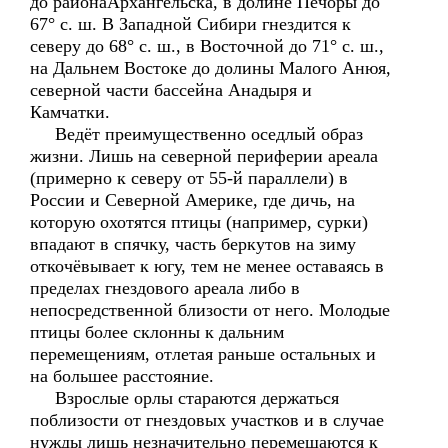
до районаАрхангельска, в долине Печоры до
67° с. ш. В Западной Сибири гнездится к
северу до 68° с. ш., в Восточной до 71° с. ш.,
на Дальнем Востоке до долины Малого Анюя,
северной части бассейна Анадыря и
Камчатки.
Ведёт преимущественно оседлый образ
жизни. Лишь на северной периферии ареала
(примерно к северу от 55-й параллели) в
России и Северной Америке, где дичь, на
которую охотятся птицы (например, сурки)
впадают в спячку, часть беркутов на зиму
откочёвывает к югу, тем не менее оставаясь в
пределах гнездового ареала либо в
непосредственной близости от него. Молодые
птицы более склонны к дальним
перемещениям, отлетая раньше остальных и
на большее расстояние.
Взрослые орлы стараются держаться
поблизости от гнездовых участков и в случае
нужды лишь незначительно перемещаются к