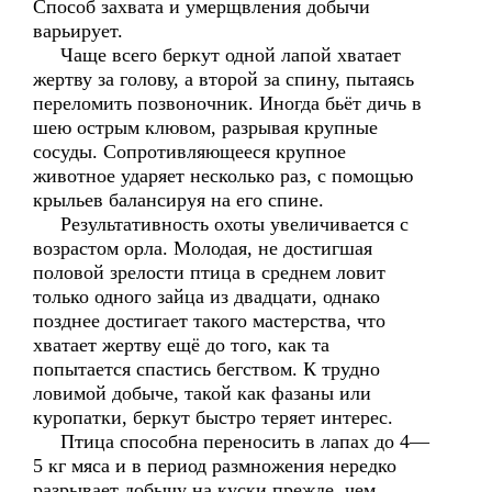
Способ захвата и умерщвления добычи
варьирует.
Чаще всего беркут одной лапой хватает
жертву за голову, а второй за спину, пытаясь
переломить позвоночник. Иногда бьёт дичь в
шею острым клювом, разрывая крупные
сосуды. Сопротивляющееся крупное
животное ударяет несколько раз, с помощью
крыльев балансируя на его спине.
Результативность охоты увеличивается с
возрастом орла. Молодая, не достигшая
половой зрелости птица в среднем ловит
только одного зайца из двадцати, однако
позднее достигает такого мастерства, что
хватает жертву ещё до того, как та
попытается спастись бегством. К трудно
ловимой добыче, такой как фазаны или
куропатки, беркут быстро теряет интерес.
Птица способна переносить в лапах до 4—
5 кг мяса и в период размножения нередко
разрывает добычу на куски прежде, чем