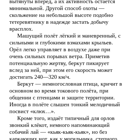
вытянуты вперёд, а их активность остаётся
минимальной. Другой способ охоты —
скольжение на небольшой высоте подобно
тетеревятнику в надежде застать добычу
врасплох.
Машущий полёт лёгкий и маневренный, с
сильными и глубокими взмахами крыльев.
Орёл легко управляет в воздухе даже при
очень сильных порывах ветра. Приметив
потенциальную жертву, беркут пикирует
вслед за ней, при этом его скорость может
достигать 240—320 км/ч.
Беркут — немногословная птица, кричит в
основном во время токового полёта, при
общении с птенцами и защите территории.
Иногда в полёте слышен тонкий мелодичный
посвист «клюх…».
Кроме того, издаёт типичный для орлов
звонкий клёкот, немного напоминающий
собачий лай — «кьяк-кьяк-кьяк», но без
каркающих нот, как у могильника, степного