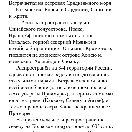
Встречается на островах Средиземного моря
— Балеарских, Корсике,Сардинии, Сицилии
и Крите.
В Азии распространён к югу до
Синайского полуострова, Ирака,
Ирана,Афганистана, южных склонов
Гималаев, горной северной Мьянмы и
китайской провинции Юньнань. Кроме того,
гнездится на японском острове Хонсю и,
возможно, Хоккайдо и Сикоку.
Распространён на 3/4 территории России,
однако почти везде редок и гнездится лишь
отдельными парами. Встречается почти во
всей лесной зоне (за исключением полосы
лесотундры и Приамурья), в горных системах
на юге страны (Кавказе, Саянах и Алтае), а
также в районе озера Ханка на крайнем юге
Приморья.
В европейской части распространён к
северу на Кольском полуострове до 69° с. ш.,