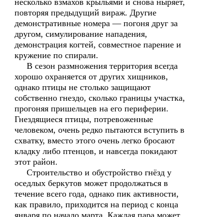
несколько взмахов крыльями и снова ныряет,
повторяя предыдущий вираж. Другие
демонстративные номера — погоня друг за
другом, симулирование нападения,
демонстрация когтей, совместное парение и
кружение по спирали.
В сезон размножения территория всегда
хорошо охраняется от других хищников,
однако птицы не столько защищают
собственно гнездо, сколько границы участка,
прогоняя пришельцев на его периферии.
Гнездящиеся птицы, потревоженные
человеком, очень редко пытаются вступить в
схватку, вместо этого очень легко бросают
кладку либо птенцов, и навсегда покидают
этот район.
Строительство и обустройство гнёзд у
оседлых беркутов может продолжаться в
течение всего года, однако пик активности,
как правило, приходится на период с конца
января по начало марта. Каждая пара может