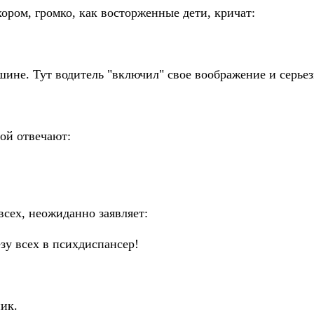
ром, громко, как восторженные дети, кричат:
ине. Тут водитель "включил" свое воображение и серье
ой отвечают:
сех, неожиданно заявляет:
зу всех в психдиспансер!
ик.