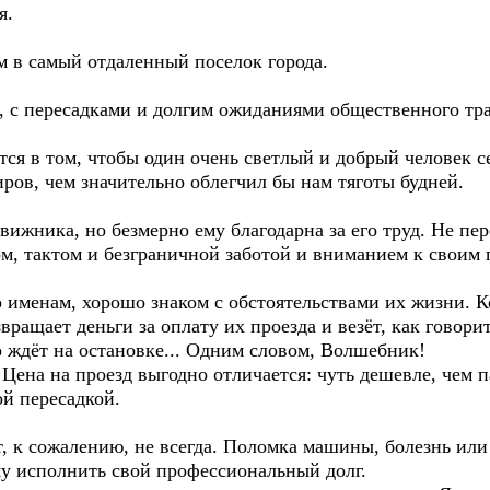
я.
м в самый отдаленный поселок города.
о, с пересадками и долгим ожиданиями общественного тран
ся в том, чтобы один очень светлый и добрый человек сел
ров, чем значительно облегчил бы нам тяготы будней.
вижника, но безмерно ему благодарна за его труд. Не пе
 тактом и безграничной заботой и вниманием к своим 
о именам, хорошо знаком с обстоятельствами их жизни. 
звращает деньги за оплату их проезда и везёт, как говор
но ждёт на остановке... Одним словом, Волшебник!
ена на проезд выгодно отличается: чуть дешевле, чем п
й пересадкой.
, к сожалению, не всегда. Поломка машины, болезнь или
му исполнить свой профессиональный долг.