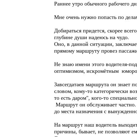
Раннее утро обычного рабочего дн
Мне очень нужно попасть по дела
Добираться придется, скорее всег
глубине души надеюсь на чудо.
Оно, в данной ситуации, заключает
прямому маршруту провез пассажи
Не знаю имени этого водителя-под
оптимизмом, искромётным юмором,
Завсегдатаев маршрута он знает п
словом, кому-то категорически во
то есть даром", кого-то специаль
Маршрут он обслуживает частно. Ц
до места назначения с вынужденно
На маршрут наш водитель выходит
причины, бывает, не позволяют е