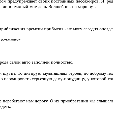
ером предупреждает своих постоянных пассажиров. Я ред
л ли в нужный мне день Волшебник на маршрут.
риближения времени прибытия - не могу сегодня опоздат
остановке.
рода салон авто заполнен полностью.
, шутит. То цитирует мультяшных героев, по доброму по
но пародировать серьезную даму-попудчицу, у которой то
е перебегают нам дорогу. О их приобретении мы слышали
идеть.