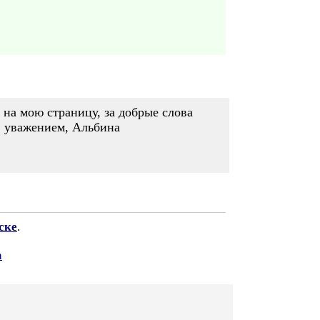
на мою страницу, за добрые слова
С уважением, Альбина
ске
.
а