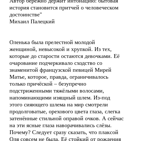
Автор бережно держит интонацию: бытовая
история становится притчей о человеческом
достоинстве"
Михаил Палецкий
Оленька была прелестной молодой
женщиной, невысокой и хрупкой. Из тех,
которые до старости остаются девочками. Её
очарование подчеркивало сходство со
знаменитой французской певицей Мирей
Матье, которое, правда, ограничивалось
только причёской – безупречно
подстриженными тяжёлыми волосами,
напоминающими изящный шлем. Из-под
этого сияющего шлема на мир смотрели
продолговатые, орехового цвета глаза, слегка
затенённые стильной оправой очков. А сейчас
на эти ясные глаза наворачивались слёзы.
Почему? Следует сразу сказать, что плаксой
Оля совсем не была. Её стойкий от рождения