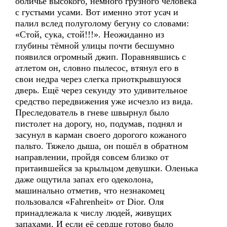
обличье высокого, немного грузного человека
с густыми усами. Вот именно этот усач и
палил вслед полуголому бегуну со словами:
«Стой, сука, стой!!!». Неожиданно из
глубины тёмной улицы почти бесшумно
появился огромный джип. Поравнявшись с
атлетом он, словно пылесос, втянул его в
свои недра через слегка приоткрывшуюся
дверь. Ещё через секунду это удивительное
средство передвижения уже исчезло из вида.
Преследователь в гневе швырнул было
пистолет на дорогу, но, подумав, поднял и
засунул в карман своего дорогого кожаного
пальто. Тяжело дыша, он пошёл в обратном
направлении, пройдя совсем близко от
притаившейся за крыльцом девушки. Оленька
даже ощутила запах его одеколона,
машинально отметив, что незнакомец
пользовался «Fahrenheit» от Dior. Оля
принадлежала к числу людей, живущих
запахами. И если её сердце готово было