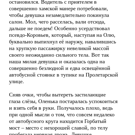
остановился. Водитель с приятелем в
совершенно хамской манере потребовали,
чтобы девушка незамедлительно покинула
салон. Мол, чего расселась, вали отсюда,
дальше не поедем! Особенно усердствовал
псевдо-Коровьев, который, наступая на Олю,
буквально выпихнул её наружу, навалившись
на хрупкую пассажирку невеликой массой
своего неожиданно сильного тела. Вот так
наша милая девушка и оказалась одна на
совершенно безлюдной и едва освещённой
автобусной стоянке в тупике на Пролетарской
улице.
Сняв очки, чтобы вытереть застилающие
глаза слёзы, Оленька постаралась успокоиться
и взять себя в руки. Получалось плохо, ведь
при одной мысли о том, что совсем недалеко
от автобусного круга находится Горбатый
мост – место с нехорошей славой, по телу
пробегала нервная дрожь. Девушке