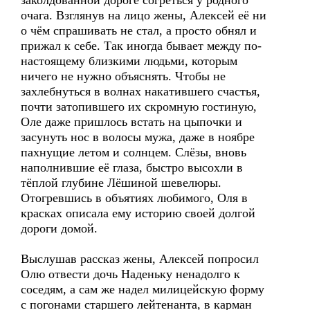
заколдованной дороге согреться у родного
очага. Взглянув на лицо жены, Алексей её ни
о чём спрашивать не стал, а просто обнял и
прижал к себе. Так иногда бывает между по-
настоящему близкими людьми, которым
ничего не нужно объяснять. Чтобы не
захлебнуться в волнах накатившего счастья,
почти затопившего их скромную гостиную,
Оле даже пришлось встать на цыпочки и
засунуть нос в волосы мужа, даже в ноябре
пахнущие летом и солнцем. Слёзы, вновь
наполнившие её глаза, быстро высохли в
тёплой глубине Лёшиной шевелюры.
Отогревшись в объятиях любимого, Оля в
красках описала ему историю своей долгой
дороги домой.
Выслушав рассказ жены, Алексей попросил
Олю отвести дочь Наденьку ненадолго к
соседям, а сам же надел милицейскую форму
с погонами старшего лейтенанта, в карман