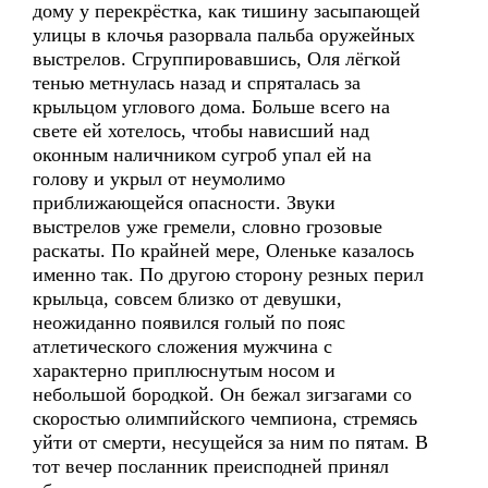
дому у перекрёстка, как тишину засыпающей
улицы в клочья разорвала пальба оружейных
выстрелов. Сгруппировавшись, Оля лёгкой
тенью метнулась назад и спряталась за
крыльцом углового дома. Больше всего на
свете ей хотелось, чтобы нависший над
оконным наличником сугроб упал ей на
голову и укрыл от неумолимо
приближающейся опасности. Звуки
выстрелов уже гремели, словно грозовые
раскаты. По крайней мере, Оленьке казалось
именно так. По другою сторону резных перил
крыльца, совсем близко от девушки,
неожиданно появился голый по пояс
атлетического сложения мужчина с
характерно приплюснутым носом и
небольшой бородкой. Он бежал зигзагами со
скоростью олимпийского чемпиона, стремясь
уйти от смерти, несущейся за ним по пятам. В
тот вечер посланник преисподней принял