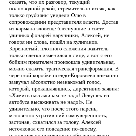
сказать, что их разговор, текущий
полноводной рекой, стремительно иссяк, как
только грубияны увидели Олю в
сопровождении представителя власти. Достав
из кармана зловеще блеснувшие в свете
уличных фонарей наручники, Алексей, не
говоря ни слова, пошёл на хулиганов.
Коренастый, плотного сложения водитель
только слегка изменился в лице, а вот с его
бойким приятелем произошла удивительная,
можно сказать, трагическая трансформация. В
черепной коробке псевдо-Коровьева внезапно
зазвучал абсолютно незнакомый голос,
который, прокашлявшись, директивно заявил:
«Хамить пассажирам не надо! Девушек из
автобуса высаживать не надо!». Не
удивительно, что после этого парень,
мгновенно утративший самоуверенность,
застонав, схватился за голову. Алексей
истолковал его поведение по-своему,
настоятельно посоветовав обидчику жены