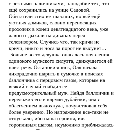
с резными наличниками, наподобие тех, что
ещё сохранились на улице Садовой.
Обитатели этих ветшающих, но всё ещё
уютных домиков, словно переносящих
прохожих в конец девятнадцатого века, уже
давно отдыхали на диванах перед
телевизором. Случись что, так кричи не
кричи, никто и носа за порог не высунет…
Больше всего девушка опасалась появления
одинокого мужского силуэта, движущегося ей
навстречу. Остановившись, Оля начала
лихорадочно шарить в сумочке в поисках
баллончика с перцовым газом, которым на
всякий случай снабдил её
предусмотрительный муж. Найдя баллончик и
переложив его в карман дублёнки, она с
облегчением выдохнула, почувствовав себя
более уверенно. Но напряжение все-таки не
отпускало, ибо наша героиня, идя
торопливым шагом, неумолимо приближалась