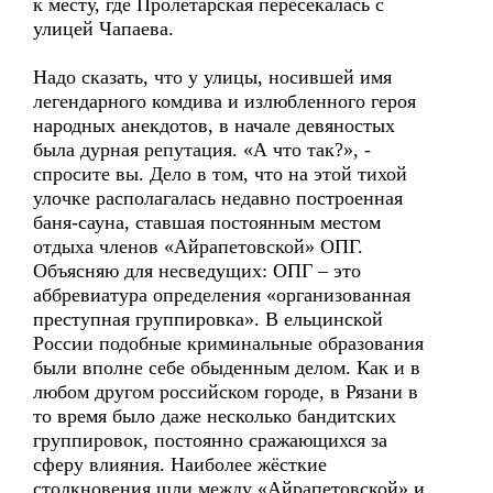
к месту, где Пролетарская пересекалась с
улицей Чапаева.
Надо сказать, что у улицы, носившей имя
легендарного комдива и излюбленного героя
народных анекдотов, в начале девяностых
была дурная репутация. «А что так?», -
спросите вы. Дело в том, что на этой тихой
улочке располагалась недавно построенная
баня-сауна, ставшая постоянным местом
отдыха членов «Айрапетовской» ОПГ.
Объясняю для несведущих: ОПГ – это
аббревиатура определения «организованная
преступная группировка». В ельцинской
России подобные криминальные образования
были вполне себе обыденным делом. Как и в
любом другом российском городе, в Рязани в
то время было даже несколько бандитских
группировок, постоянно сражающихся за
сферу влияния. Наиболее жёсткие
столкновения шли между «Айрапетовской» и