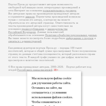
Портал Проза.ру предоставляет авторам возможность
свободной публикации своих литературных произведений в
сети Интернет на основании
пользовательского договора
.
Все авторские права на произведения принадлежат авторам
и охраняются
законом
. Перепечатка произведений возможна
только с согласия его автора, к которому вы можете
обратиться на его авторской странице. Ответственность за
тексты произведений авторы несут самостоятельно на
основании
правил публикации
и
законодательства
Российской Федерации
. Данные пользователей
обрабатываются на основании
Политики обработки персональных данных
.
Вы также можете посмотреть более подробную
информацию о портале
и
связаться с администрацией
.
Ежедневная аудитория портала Проза.ру – порядка 100 тысяч
посетителей, которые в общей сумме просматривают более полумиллиона
страниц по данным счетчика посещаемости, который расположен справа
от этого текста. В каждой графе указано по две цифры: количество
просмотров и количество посетителей.
© Все права принадлежат авторам, 2000-2026. Портал работает под
эгидой
Российского союза писателей
.
18+
Мы используем файлы cookie
для улучшения работы сайта.
Оставаясь на сайте, вы
соглашаетесь с условиями
использования файлов cookies.
Чтобы ознакомиться с