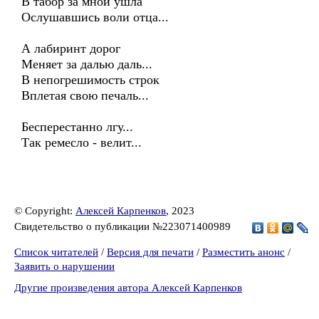
В табор за мной ушла
Ослушавшись воли отца...
А лабиринт дорог
Меняет за далью даль...
В непогрешимость строк
Вплетая свою печаль...
Бесперестанно лгу...
Так ремесло - велит...
© Copyright:
Алексей Карпенков
, 2023
Свидетельство о публикации №223071400989
Список читателей
/
Версия для печати
/
Разместить анонс
/
Заявить о нарушении
Другие произведения автора Алексей Карпенков