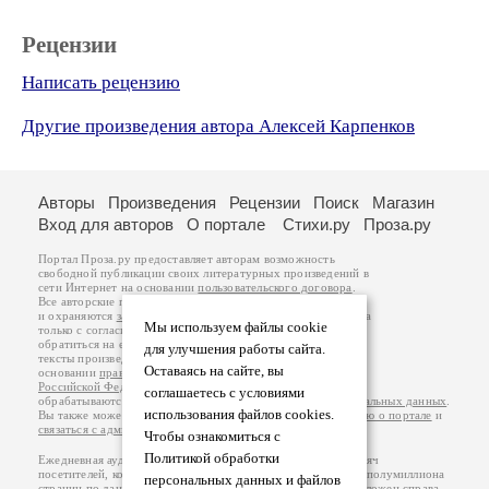
Рецензии
Написать рецензию
Другие произведения автора Алексей Карпенков
Авторы
Произведения
Рецензии
Поиск
Магазин
Вход для авторов
О портале
Стихи.ру
Проза.ру
Портал Проза.ру предоставляет авторам возможность
свободной публикации своих литературных произведений в
сети Интернет на основании
пользовательского договора
.
Все авторские права на произведения принадлежат авторам
и охраняются
законом
. Перепечатка произведений возможна
Мы используем файлы cookie
только с согласия его автора, к которому вы можете
обратиться на его авторской странице. Ответственность за
для улучшения работы сайта.
тексты произведений авторы несут самостоятельно на
Оставаясь на сайте, вы
основании
правил публикации
и
законодательства
Российской Федерации
. Данные пользователей
соглашаетесь с условиями
обрабатываются на основании
Политики обработки персональных данных
.
использования файлов cookies.
Вы также можете посмотреть более подробную
информацию о портале
и
связаться с администрацией
.
Чтобы ознакомиться с
Политикой обработки
Ежедневная аудитория портала Проза.ру – порядка 100 тысяч
посетителей, которые в общей сумме просматривают более полумиллиона
персональных данных и файлов
страниц по данным счетчика посещаемости, который расположен справа