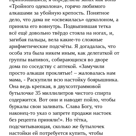
«Тройного одеколона», горячо любимого
алкашами за убойную крепость. Понятное
дело, что дама не «освежилась» одеколоном, а
приняла его вовнутрь. Подвыпившая тетка
всё ещё довольно твёрдо стояла на ногах, и,
загибая пальцы, вела какие-то сложные
арифметические подсчёты. Я догадалась, что
особа эта была никем иным, как делегаткой от
группы выпивох, собирающихся во дворе
дома по соседству с аптекой. «Замучили
просто алкаши проклятые! – жаловалась нам
мама, - Раскупили всю настойку боярышника.
Она ведь крепкая, в двухсотграммовой
бутылочке 35 миллилитров чистого спирта
содержится. Вот они и наводят пойло, чтобы
буркалы свои заливать. Слава Богу, что
наконец-то указ о запрете продажи настоек
без рецепта приняли!». Но тётка,
подсчитывающая, сколько же бутылочек
настойки ей потребуется купить, чтобы