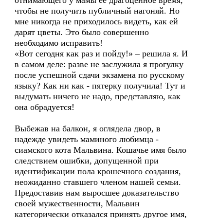
отнимающего у мамы её драгоценное время,
чтобы не получить публичный нагоняй. Но
мне никогда не приходилось видеть, как ей
дарят цветы. Это было совершенно
необходимо исправить!
«Вот сегодня как раз и пойду!» – решила я. И
в самом деле: разве не заслужила я прогулку
после успешной сдачи экзамена по русскому
языку? Как ни как - пятерку получила! Тут и
выдумать ничего не надо, представляю, как
она обрадуется!
Выбежав на балкон, я оглядела двор, в
надежде увидеть маминого любимца -
сиамского кота Мальвина. Кошачье имя было
следствием ошибки, допущенной при
идентификации пола крошечного создания,
неожиданно ставшего членом нашей семьи.
Предоставив нам выросшее доказательство
своей мужественности, Мальвин
категорически отказался принять другое имя,