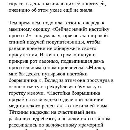
скрасить день поджидающих её приятелей,
очевидно об этом указе ещё не знала.
Тем временем, подошла тёткина очередь к
маминому окошку. «Сейчас начнёт настойку
просить!» - подумала я, прячась за широкой
спиной пахучей покупательницы, чтобы
раньше времени не обнаружить своего
присутствия. И точно, громко икнув и
прикрыв рот ладонью, подвыпившая дама
просительным тоном произнесла: «Милка,
мне бы десять пузырьков настойки
боярышника!». Вслед за этим она просунула в
окошко смятую трёхрублёвую бумажку и
горстку мелочи. «Настойка боярышника
продаётся в соседнем отделе при наличии
медицинского рецепта», - ответила ей мама.
Тёткины надежды на счастливый день
разбились вдребезги, а осколки их со звоном
рассыпались по выложенному мраморной