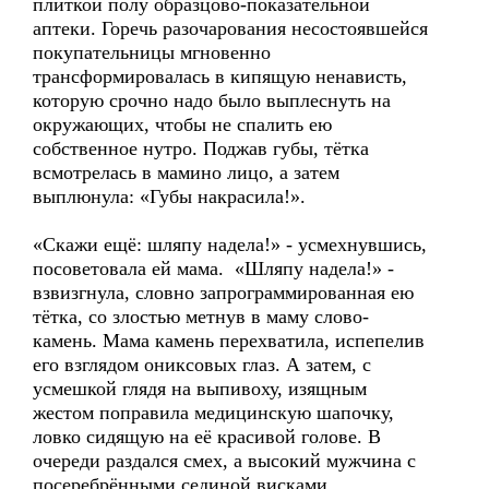
плиткой полу образцово-показательной
аптеки. Горечь разочарования несостоявшейся
покупательницы мгновенно
трансформировалась в кипящую ненависть,
которую срочно надо было выплеснуть на
окружающих, чтобы не спалить ею
собственное нутро. Поджав губы, тётка
всмотрелась в мамино лицо, а затем
выплюнула: «Губы накрасила!».
«Скажи ещё: шляпу надела!» - усмехнувшись,
посоветовала ей мама. «Шляпу надела!» -
взвизгнула, словно запрограммированная ею
тётка, со злостью метнув в маму слово-
камень. Мама камень перехватила, испепелив
его взглядом ониксовых глаз. А затем, с
усмешкой глядя на выпивоху, изящным
жестом поправила медицинскую шапочку,
ловко сидящую на её красивой голове. В
очереди раздался смех, а высокий мужчина с
посеребрёнными сединой висками