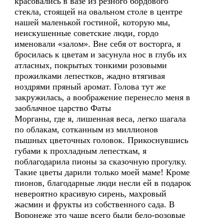
красовались в вазе из резного бордового
стекла, стоящей на овальном столе в центре
нашей маленькой гостиной, которую мы,
неискушенные советские люди, гордо
именовали «залом». Вне себя от восторга, я
бросилась к цветам и засунула нос в глубь их
атласных, покрытых тонкими розовыми
прожилками лепестков, жадно втягивая
ноздрями пряный аромат. Голова тут же
закружилась, а воображение перенесло меня в
заоблачное царство Фаты
Морганы, где я, лишенная веса, легко шагала
по облакам, сотканным из миллионов
пышных цветочных головок. Прикоснувшись
губами к прохладным лепесткам, я
поблагодарила пионы за сказочную прогулку.
Такие цветы дарили только моей маме! Кроме
пионов, благодарные люди несли ей в подарок
невероятно красивую сирень, махровый
жасмин и фрукты из собственного сада. В
Воронеже это чаще всего были бело-розовые