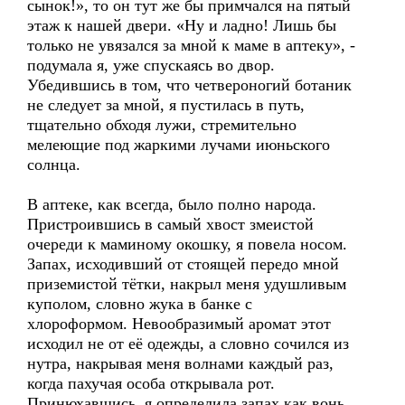
сынок!», то он тут же бы примчался на пятый
этаж к нашей двери. «Ну и ладно! Лишь бы
только не увязался за мной к маме в аптеку», -
подумала я, уже спускаясь во двор.
Убедившись в том, что четвероногий ботаник
не следует за мной, я пустилась в путь,
тщательно обходя лужи, стремительно
мелеющие под жаркими лучами июньского
солнца.
В аптеке, как всегда, было полно народа.
Пристроившись в самый хвост змеистой
очереди к маминому окошку, я повела носом.
Запах, исходивший от стоящей передо мной
приземистой тётки, накрыл меня удушливым
куполом, словно жука в банке с
хлороформом. Невообразимый аромат этот
исходил не от её одежды, а словно сочился из
нутра, накрывая меня волнами каждый раз,
когда пахучая особа открывала рот.
Принюхавшись, я определила запах как вонь