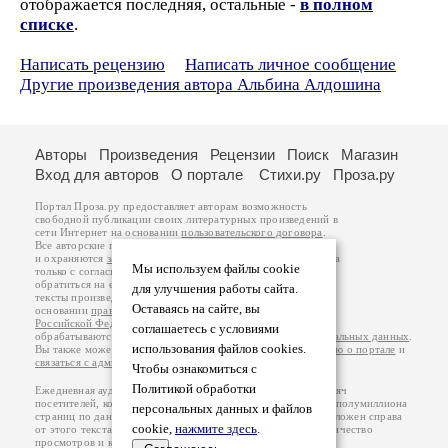
отображается последняя, остальные -
в полном
списке
.
Написать рецензию
Написать личное сообщение
Другие произведения автора Альбина Алдошина
Авторы
Произведения
Рецензии
Поиск
Магазин
Вход для авторов
О портале
Стихи.ру
Проза.ру
Портал Проза.ру предоставляет авторам возможность
свободной публикации своих литературных произведений в
сети Интернет на основании
пользовательского договора
.
Все авторские права на произведения принадлежат авторам
и охраняются
законом
. Перепечатка произведений возможна
Мы используем файлы cookie
только с согласия его автора, к которому вы можете
обратиться на его авторской странице. Ответственность за
для улучшения работы сайта.
тексты произведений авторы несут самостоятельно на
Оставаясь на сайте, вы
основании
правил публикации
и
законодательства
Российской Федерации
. Данные пользователей
соглашаетесь с условиями
обрабатываются на основании
Политики обработки персональных данных
.
использования файлов cookies.
Вы также можете посмотреть более подробную
информацию о портале
и
связаться с администрацией
.
Чтобы ознакомиться с
Политикой обработки
Ежедневная аудитория портала Проза.ру – порядка 100 тысяч
посетителей, которые в общей сумме просматривают более полумиллиона
персональных данных и файлов
страниц по данным счетчика посещаемости, который расположен справа
cookie,
нажмите здесь
.
от этого текста. В каждой графе указано по две цифры: количество
просмотров и количество посетителей.