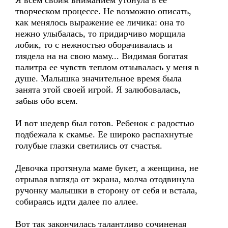
Я всем своим вниманием утонула в ее
творческом процессе. Не возможно описать,
как менялось выражение ее личика: она то
нежно улыбалась, то придирчиво морщила
лобик, то с нежностью оборачивалась и
глядела на на свою маму... Видимая богатая
палитра ее чувств теплом отзывалась у меня в
душе. Малышка значительное время была
занята этой своей игрой. Я залюбовалась,
забыв обо всем.
И вот шедевр был готов. Ребенок с радостью
подбежала к скамье. Ее широко распахнутые
голубые глазки светились от счастья.
Девочка протянула маме букет, а женщина, не
отрывая взгляда от экрана, молча отодвинула
ручонку малышки в сторону от себя и встала,
собираясь идти далее по аллее.
Вот так закончилась талантливо сочиненая