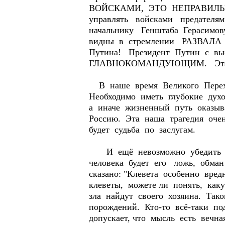
ВОЙСКАМИ, ЭТО НЕПРАВИЛЬНО
управлять войсками предателя
начальнику Генштаба Герасимов
видны в стремлении РАЗВАЛ
Путина! Президент Путин с в
ГЛАВНОКОМАНДУЮЩИМ. Эта о
В наше время Великого Перех
Необходимо иметь глубокие духо
а иначе жизненный путь оказ
Россию. Эта наша трагедия очен
будет судьба по заслугам.
И ещё невозможно убедить Вл
человека будет его ложь, обман
сказано: "Клевета особенно вре
клеветы, можете ли понять, ка
зла найдут своего хозяина. Так
порождений. Кто-то всё-таки п
допускает, что мысль есть вечна