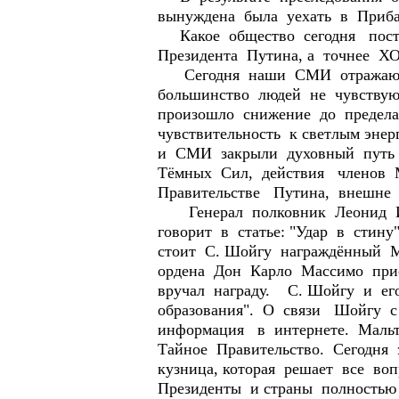
вынуждена была уехать в Приба
Какое общество сегодня постр
Президента Путина, а точнее Х
Сегодня наши СМИ отражают 
большинство людей не чувствую
произошло снижение до предел
чувствительность к светлым эн
и СМИ закрыли духовный путь н
Тёмных Сил, действия членов М
Правительстве Путина, внешне 
Генерал полковник Леонид Ив
говорит в статье: "Удар в стин
стоит С. Шойгу награждённый М
ордена Дон Карло Массимо при
вручал награду. С. Шойгу и е
образования". О связи Шойгу с
информация в интернете. Мальт
Тайное Правительство. Сегодня 
кузница, которая решает все в
Президенты и страны полность