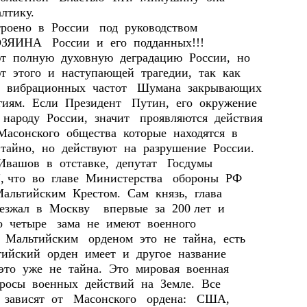
лтику.
оено в России под руководством
ОЗЯИНА России и его подданных!!!
полную духовную деградацию России, но
т этого и наступающей трагедии, так как
а вибрационных частот Шумана закрывающих
ергиям. Если Президент Путин, его окружение
ароду России, значит проявляются действия
асонского общества которые находятся в
тайно, но действуют на разрушение России.
ашов в отставке, депутат Госдумы
у", что во главе Министерства обороны РФ
альтийским Крестом. Сам князь, глава
езжал в Москву впервые за 200 лет и
го четыре зама не имеют военного
 Мальтийским орденом это не тайна, есть
ийский орден имеет и другое название
это уже не тайна. Это мировая военная
опросы военных действий на Земле. Все
ю зависят от Масонского ордена: США,