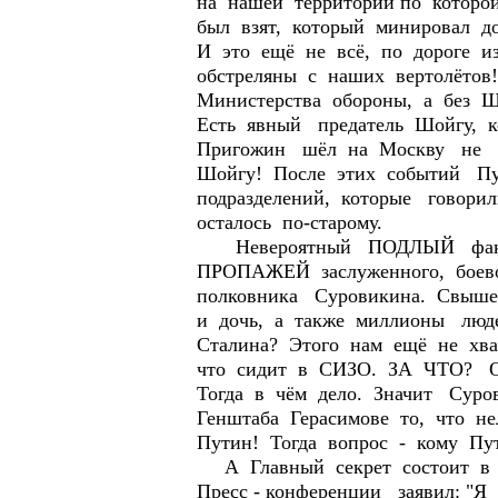
на нашей территории по котор
был взят, который минировал д
И это ещё не всё, по дороге и
обстреляны с наших вертолётов
Министерства обороны, а без Шо
Есть явный предатель Шойгу, 
Пригожин шёл на Москву не 
Шойгу! После этих событий Пу
подразделений, которые говор
осталось по-старому.
Невероятный ПОДЛЫЙ факт М
ПРОПАЖЕЙ заслуженного, боево
полковника Суровикина. Свыше
и дочь, а также миллионы люде
Сталина? Этого нам ещё не хва
что сидит в СИЗО. ЗА ЧТО? О п
Тогда в чём дело. Значит Сур
Генштаба Герасимове то, что не
Путин! Тогда вопрос - кому Пу
А Главный секрет состоит в 
Пресс - конференции заяви