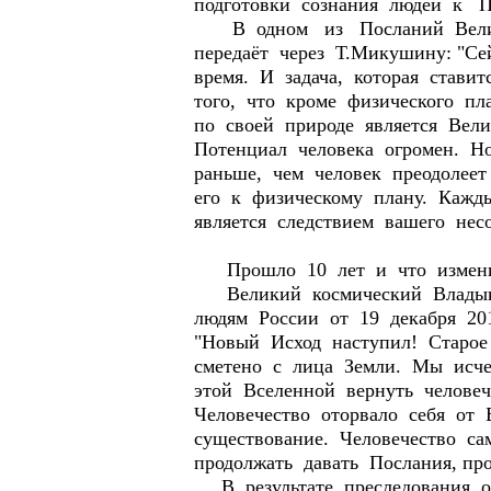
подготовки сознания людей к 
В одном из Посланий Велики
передаёт через Т.Микушину: "Се
время. И задача, которая ставит
того, что кроме физического пл
по своей природе является Ве
Потенциал человека огромен. Н
раньше, чем человек преодолеет
его к физическому плану. Кажд
является следствием вашего нес
Прошло 10 лет и что изменил
Великий космический Владыка
людям России от 19 декабря 20
"Новый Исход наступил! Старое
сметено с лица Земли. Мы исч
этой Вселенной вернуть человеч
Человечество оторвало себя от 
существование. Человечество с
продолжать давать Послания, п
В результате преследования о