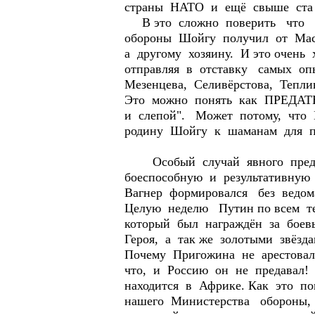
страны НАТО и ещё свыше ста 
В это сложно поверить что н
обороны Шойгу получил от Мас
а другому хозяину. И это очен
отправляя в отставку самых оп
Мезенцева, Селивёрстова, Тепли
Это можно понять как ПРЕДАТЕ
и слепой". Может потому, чт
родину Шойгу к шаманам для п
Особый случай явного предат
боеспособную и результативную 
Вагнер формировался без ведом
Целую неделю Путин по всем те
который был награждён за боев
Героя, а так же золотыми звёзд
Почему Пригожина не арестовали
что, и Россию он не предавал! 
находится в Африке. Как это по
нашего Министерства обороны, 