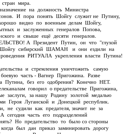
стран мира.
азначение на должность Министра
онов. И пора понять Шойгу служит не Путину,
ь хорошо видно по военным делам Шойгу,
ытных и заслуженных генералов Попова,
нского и свыше ещё десяти генералов.
ЛЬСТВО! А Президент Путин, он что "глухой
о Шойгу сибирский ШАМАН и они ездили на
роведения РИТУАЛА укрепления власти Путина!
ельства и стремления уничтожить самую
боевую часть - Вагнер Пригожина. Разве
а Путина, без его одобрения? Конечно НЕТ.
леканалам говорил о предательстве Пригожина,
ые заслуги, за нашу Родину золотой медалью
ами Героя Луганской и Донецкой республик.
, не судили как предателя, значит не за
А сегодня часть его подразделений
нять? Но предательство то было со стороны
когда был дан приказ заминировать дорогу