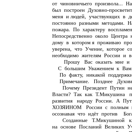
от чиновничьего произвола... 
был построен Духовно-просвет
меня и людей, участвующих в д
постоянно разными методами. Н
пожара. По характеру воспламе
Непосредственно около Центра 
дому в котором я проживаю про
уверена, что Учение, которое с
необходимо жителям России и в
Прошу Вас оказать мне и мо
С большим Уважением к Вам ли
По факту, никакой поддержк
Примечание. Позднее Духовн
Почему Президент Путин не 
Власти? Так как Т.Микушина пр
развития народу России. А Пут
ХОЗЯИНОМ России с полным по
осознавая что идёт против Б
Созданные Т.Микушиной кни
на основе Посланий Великих Уч