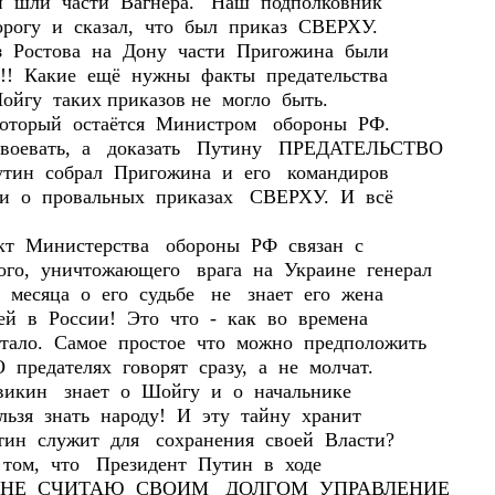
ой шли части Вагнера. Наш подполковник
орогу и сказал, что был приказ СВЕРХУ.
з Ростова на Дону части Пригожина были
!!! Какие ещё нужны факты предательства
йгу таких приказов не могло быть.
который остаётся Министром обороны РФ.
воевать, а доказать Путину ПРЕДАТЕЛЬСТВО
тин собрал Пригожина и его командиров
или о провальных приказах СВЕРХУ. И всё
инистерства обороны РФ связан с
го, уничтожающего врага на Украине генерал
 месяца о его судьбе не знает его жена
й в России! Это что - как во времена
тало. Самое простое что можно предположить
редателях говорят сразу, а не молчат.
овикин знает о Шойгу и о начальнике
льзя знать народу! И эту тайну хранит
тин служит для сохранения своей Власти?
том, что Президент Путин в ходе
л: "Я НЕ СЧИТАЮ СВОИМ ДОЛГОМ УПРАВЛЕНИЕ