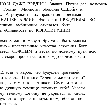
 И ДАЖЕ ВРЕДНО". Значит Путин дал возможно
м России: Министру обороны С.Шойгу и
у. А результаты их правления войсками
А НАШЕЙ АРМИИ. Это же и ПРЕДАТЕЛЬСТВО
ысшими амбициями отказался быть
бязанность по КОНСТИТУЦИИ!
ода Земли в Новую Эру мало быть умным.
вно - нравственные качества служения Богу,
ывается ЛОЖНЫМ и вести по ложному пути всю
ь скоро проявится для каждого человека и
асть и народ, что будущей трагедией
 и клевета. В книге "Учение живой этики"
дна для самих клеветников. Сеятели зла и
кую душную темницу готовите себе! Мысли
ому тёмному хозяину не укрыться от своих
одумает о пугале придуманном, ибо он не
я энергия.