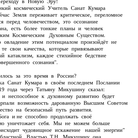
Переходу в Новую Эру!
й космический Учитель Санат Кумара
йчас Земля переживает критическое, переломное
ся перед человечеством, это осознание
ана, есть более тонкие планы и человек
ликим Космическим Духовным Существом.
о овладение этим потенциалом произойдёт не
 те свои качества, которые привязывают
ый катаклизм, каждое стихийное бедствие
овершенного сознания".
ось за это время в России?
 Санат Кумара в своём последнем Послании
19 года через Татьяну Микушину сказал:
 и неспособное к духовному развитию будет
ерпали возможность дарованную Высшим Советом
ество на безопасный путь развития.
Бога и не способно продолжать своё
амо уничтожает себя. Мы не можем больше
роисходит чудовищное искажение нашей энергии"
бластной Властью Т.Н. Микушину она