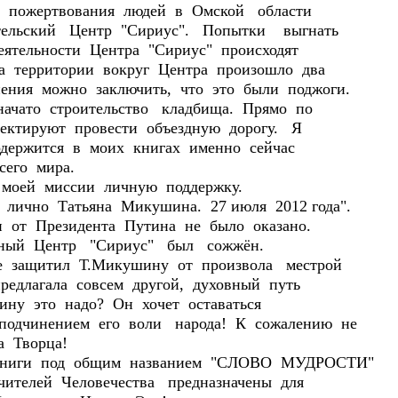
На пожертвования людей в Омской области
ительский Центр "Сириус". Попытки выгнать
еятельности Центра "Сириус" происходят
а территории вокруг Центра произошло два
нения можно заключить, что это были поджоги.
начато строительство кладбища. Прямо по
ектируют провести объездную дорогу. Я
одержится в моих книгах именно сейчас
сего мира.
ей миссии личную поддержку.
чно Татьяна Микушина. 27 июля 2012 года".
и от Президента Путина не было оказано.
ый Центр "Сириус" был сожжён.
защитил Т.Микушину от произвола местрой
едлагала совсем другой, духовный путь
ину это надо? Он хочет оставаться
дчинением его воли народа! К сожалению не
ога Творца!
ги под общим названием "СЛОВО МУДРОСТИ"
ителей Человечества предназначены для