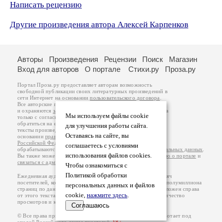
Написать рецензию
Другие произведения автора Алексей Карпенков
Авторы
Произведения
Рецензии
Поиск
Магазин
Вход для авторов
О портале
Стихи.ру
Проза.ру
Портал Проза.ру предоставляет авторам возможность
свободной публикации своих литературных произведений в
сети Интернет на основании
пользовательского договора
.
Все авторские права на произведения принадлежат авторам
и охраняются
законом
. Перепечатка произведений возможна
Мы используем файлы cookie
только с согласия его автора, к которому вы можете
обратиться на его авторской странице. Ответственность за
для улучшения работы сайта.
тексты произведений авторы несут самостоятельно на
Оставаясь на сайте, вы
основании
правил публикации
и
законодательства
Российской Федерации
. Данные пользователей
соглашаетесь с условиями
обрабатываются на основании
Политики обработки персональных данных
.
использования файлов cookies.
Вы также можете посмотреть более подробную
информацию о портале
и
связаться с администрацией
.
Чтобы ознакомиться с
Политикой обработки
Ежедневная аудитория портала Проза.ру – порядка 100 тысяч
посетителей, которые в общей сумме просматривают более полумиллиона
персональных данных и файлов
страниц по данным счетчика посещаемости, который расположен справа
cookie,
нажмите здесь
.
от этого текста. В каждой графе указано по две цифры: количество
просмотров и количество посетителей.
Соглашаюсь
© Все права принадлежат авторам, 2000-2026. Портал работает под