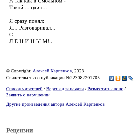
А так как в Смольном -
Такой ... один...
Я сразу понял:
Я... Разговаривал...
С...
Л Е Н И Н Ы М!..
© Copyright:
Алексей Карпенков
, 2023
Свидетельство о публикации №223082201705
Список читателей
/
Версия для печати
/
Разместить анонс
/
Заявить о нарушении
Другие произведения автора Алексей Карпенков
Рецензии