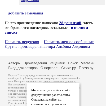
нарушении
+
добавить замечания
На это произведение написано
28 рецензий
, здесь
отображается последняя, остальные -
в полном
списке
.
Написать рецензию
Написать личное сообщение
Другие произведения автора Альбина Алдошина
Авторы
Произведения
Рецензии
Поиск
Магазин
Вход для авторов
О портале
Стихи.ру
Проза.ру
Портал Проза.ру предоставляет авторам возможность
свободной публикации своих литературных произведений в
сети Интернет на основании
пользовательского договора
.
Все авторские права на произведения принадлежат авторам
и охраняются
законом
. Перепечатка произведений возможна
Мы используем файлы cookie
только с согласия его автора, к которому вы можете
обратиться на его авторской странице. Ответственность за
для улучшения работы сайта.
тексты произведений авторы несут самостоятельно на
Оставаясь на сайте, вы
основании
правил публикации
и
законодательства
Российской Федерации
. Данные пользователей
соглашаетесь с условиями