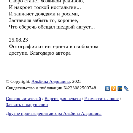
Скоро станет хозяйкой радивою,
И накроет тоской ностальгии...
И заплачет дождями и росами,
Заставляя забыть то, хорошее,
Что сберечь обещал щедрый август...
25.08.23
Фотография из интернета в свободном
доступе. Благодарю автора
© Copyright:
Альбина Алдошина
, 2023
Свидетельство о публикации №223082500748
Список читателей
/
Версия для печати
/
Разместить анонс
/
Заявить о нарушении
Другие произведения автора Альбина Алдошина