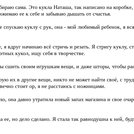
бираю сама. Это кукла Наташа, так написано на коробке, 
рижимаю ее к себе и забываю дышать от счастья.
не спускаю куклу с рук, она - мой любимый ребенок, я вся
 я вдруг начинаю всё стричь и резать. Я стригу куклу, с
этных кукол, ищу себя в творчестве.
бы сшить своим игрушкам вещи, и даже шторы, чтобы рас
рую их в другие вещи, никто не может найти своё, с тр
вечно стоит ор, я не расстаюсь с ножницами.
о, она давно утратила новый запах магазина и свое очар
 ее, но дело сделано. Я стала так равнодушна к ней, будт