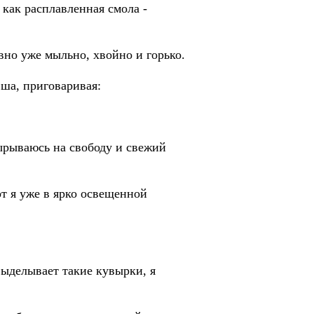
 как расплавленная смола -
авно уже мыльно, хвойно и горько.
вша, приговаривая:
ырываюсь на свободу и свежий
от я уже в ярко освещенной
выделывает такие кувырки, я