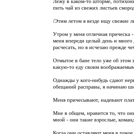
Лежу в каком-то шторме, потихонь
пить чай из свежих листьев сморо
/Этим летом я везде ищу свежие л
Утром у меня отличная прическа -
меня впереди целый день и много 
расчесать, но я исчезаю прежде ч
Отмытое в бане тело уже об этом з
какую-то еду своим воображаемым 
Однажды у кого-нибудь сдают нер
обещаний расправы, я начинаю ши
Меня причесывают, надевают плат
Мне в общем, нравится то, что он
мной - они такие взрослые, коман
Когда они оставляют меня в покое