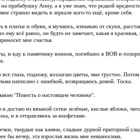
 на прабабушку Анну, а я уже знаю, что редкой вредности
 мне странно видеть в зеркале кого-то ещё, кроме себя.
ь в платье и обуви, я мучаюсь, изнываю от скуки, расст
о ему всё равно, он будто не замечает, какая я красивая,
приносит мне счастья.
веты, и иду к памятнику воинов, погибших в ВОВ и похо
к.
 все глаза, подхожу, возлагаю цветы, мне грустно. Пото
ильма написано с ошибкой, возвращаюсь домой. Тоска.
рываю "Повесть о настоящем человеке".
 и достаю из вязаной сетки зелёные, кислые яблоки, чит
ина, и я отправляюсь за конфетами.
чки, твердые как камни, сладкие дурной приторной слад
рее бы вечер, эта взрослая жизнь мне невыносима.