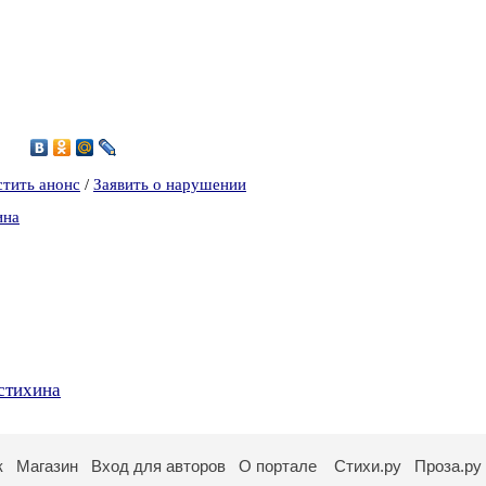
1
стить анонс
/
Заявить о нарушении
ина
стихина
к
Магазин
Вход для авторов
О портале
Стихи.ру
Проза.ру