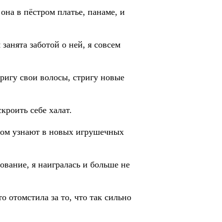
она в пёстром платье, панаме, и
 занята заботой о ней, я совсем
тригу свои волосы, стригу новые
кроить себе халат.
удом узнают в новых игрушечных
ование, я наигралась и больше не
о отомстила за то, что так сильно