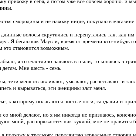
ку прихожу в себя, а потом уже всё совсем хорошо, и мы
дины.
истья смородины и не нахожу нигде, покупаю в магазине
 длинные волосы скрутились и перепутались так, как им 
дел. Я бегаю как Маугли, время от времени кто-нибудь го
ем это становится возможным.
абыло, я то счастливо валяюсь в пыли, то копаюсь в гря
детям. Мне шесть - семь.
вы, тети меня отлавливают, умывают, расчесывают и зап
петь и вырываться, эти женщины злят меня.
ье, к которому полагаются чистые ноги, сандалии и при
и со мной делают, но я им никогда не признаюсь, конечно
дуют мной, распоряжаются как куклой, мне не нравится 
, я подхожу к трельяжу, передвигаю зеркальные створки и