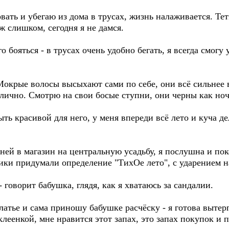
ать и убегаю из дома в трусах, жизнь налаживается. Тет
ж слишком, сегодня я не дамся.
о бояться - в трусах очень удобно бегать, я всегда смогу 
Мокрые волосы высыхают сами по себе, они всё сильнее 
тлично. Смотрю на свои босые ступни, они черны как ноч
ть красивой для него, у меня впереди всё лето и куча д
ней в магазин на центральную усадьбу, я послушна и пок
ики придумали определение "ТихОе лето", с ударением на
- говорит бабушка, глядя, как я хватаюсь за сандалии.
атье и сама приношу бабушке расчёску - я готова вытер
леенкой, мне нравится этот запах, это запах покупок и п