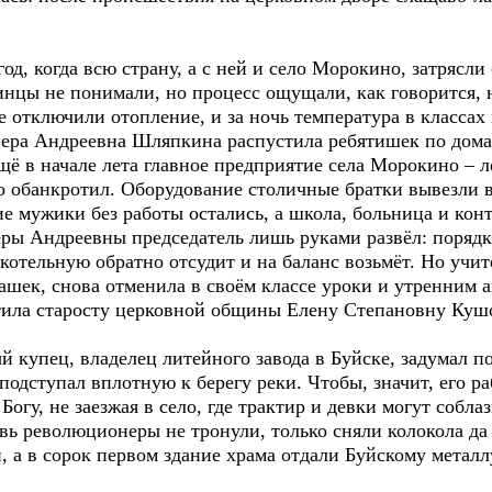
огда всю страну, а с ней и село Морокино, затрясли с
инцы не понимали, но процесс ощущали, как говорится, 
ючили отопление, и за ночь температура в классах п
ера Андреевна Шляпкина распустила ребятишек по домам
 ещё в начале лета главное предприятие села Морокино –
го обанкротил. Оборудование столичные братки вывезли 
 мужики без работы остались, а школа, больница и конто
дреевны председатель лишь руками развёл: порядки 
отельную обратно отсудит и на баланс возьмёт. Но учит
шек, снова отменила в своём классе уроки и утренним а
тила старосту церковной общины Елену Степановну Куш
ец, владелец литейного завода в Буйске, задумал пос
с подступал вплотную к берегу реки. Чтобы, значит, его
Богу, не заезжая в село, где трактир и девки могут собла
олюционеры не тронули, только сняли колокола да р
 а в сорок первом здание храма отдали Буйскому металл