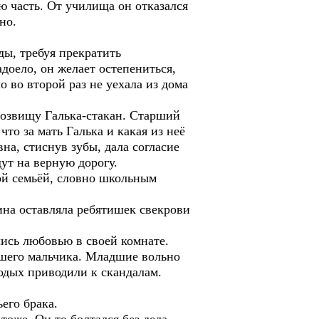
 часть. От училища он отказался
но.
, требуя прекратить
доело, он желает остепениться,
 во второй раз не уехала из дома
звищу Галька-стакан. Старший
то за мать Галька и какая из неё
на, стиснув зубы, дала согласие
дут на верную дорогу.
 семьёй, словно школьным
на оставляла ребятишек свекрови
сь любовью в своей комнате.
ршего мальчика. Младшие вольно
лодых приводили к скандалам.
его брака.