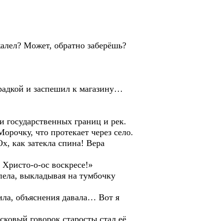
алел? Может, обратно заберёшь?
радкой и заспешил к магазину…
государственных границ и рек.
орочку, что протекает через село.
х, как затекла спина! Вера
Христо-о-ос воскресе!»
ла, выкладывая на тумбочку
ла, объяснения давала… Вот я
овый говорок старосты стал её