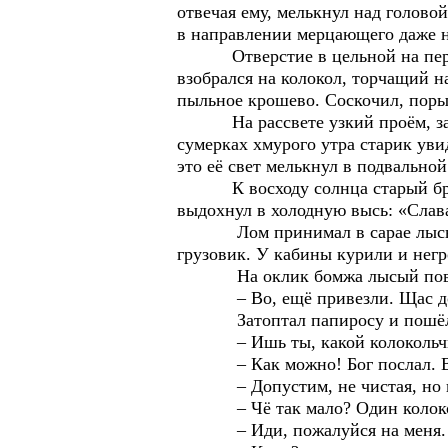
отвечая ему, мелькнул над голово
в направлении мерцающего даже не
Отверстие в цельной на первый 
взобрался на колокол, торчащий н
пыльное крошево. Соскочил, поры
На рассвете узкий проём, задела
сумерках хмурого утра старик уви
это её свет мелькнул в подвально
К восходу солнца старый бродяг
выдохнул в холодную высь: «Слав
Лом принимал в сарае лысый му
грузовик. У кабины курили и нег
На оклик бомжа лысый поверн
– Во, ещё привезли. Щас до
Затоптал папиросу и пошёл к т
– Ишь ты, какой колокольчик з
– Как можно! Бог послал. В по
– Допустим, не чистая, но возь
– Чё так мало? Один колокол 
– Иди, пожалуйся на меня.