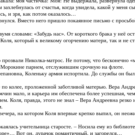
акала: моя частичка! Моя! Не выдержала, развернула оде
 захлебнулась от счастья, когда увидела, какой у меня 
сь, и зря, как потом оказалось…
я. Вместо него пришло покаянное письмо с просьбой 
словами: «Забудь нас». От короткого брака у неё ост
 Коля, который к великому огорчению матери, так и не 
али Николка-матрос. Не потому, что бесконечно «мат
в Морокине парнем, отслужившим срочную на флоте.
новна, Коленьку армия испортила. До службы он был 
олее, проложенной заботливой матерью. Вера Андрее
мужчин мало, и карьера им обеспечена более успешная, 
м. Коля, правда, этого не знал – Вера Андреевна резко 
м.
, на котором Коля впервые крепко выпил, он неожид
лась учительница старосте. – Носила ему из библиот
оре»… Вот он, дурачок романтичный, и загорелся…