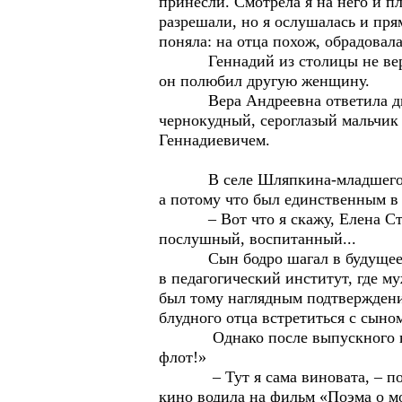
принесли. Смотрела я на него и пл
разрешали, но я ослушалась и прям
поняла: на отца похож, обрадовала
Геннадий из столицы не вернулс
он полюбил другую женщину.
Вера Андреевна ответила двумя 
чернокудный, сероглазый мальчик
Геннадиевичем.
В селе Шляпкина-младшего прозв
а потому что был единственным 
– Вот что я скажу, Елена Степа
послушный, воспитанный...
Сын бодро шагал в будущее по к
в педагогический институт, где 
был тому наглядным подтверждение
блудного отца встретиться с сыно
Однако после выпускного вечера
флот!»
– Тут я сама виновата, – покая
кино водила на фильм «Поэма о м