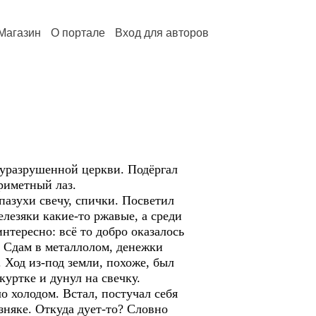
Магазин
О портале
Вход для авторов
разрушенной церкви. Подёргал
приметный лаз.
азухи свечу, спички. Посветил
елезяки какие-то ржавые, а среди
нтересно: всё то добро оказалось
к. Сдам в металлолом, денежки
 Ход из-под земли, похоже, был
куртке и дунул на свечку.
 холодом. Встал, постучал себя
зняке. Откуда дует-то? Словно