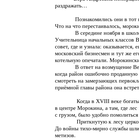
раздражать…
Познакомились они в тот год, к
Что на что перестаивалось, морок
В середине ноября в школе откл
Учительница начальных классов В
совет, где и узнала: оказывается,
московский бизнесмен и тут же е
котельную опечатали. Морокинские
В ответ на возмущение Веры Ан
когда район ошибочно проданную к
смотреть на замерзающих первокла
приёмной главы района она встре
Когда в XVIII веке богатый куп
в центре Морокина, а там, где ле
с грузом, было удобно помолиться 
Приткнутую к лесу церковь рев
До войны тихо-мирно службы шли,
метизов.