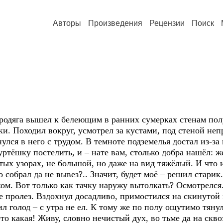
Авторы
Произведения
Рецензии
Поиск
яга вышел к белеющим в ранних сумерках стенам полу
ки. Походил вокруг, усмотрел за кустами, под стеной не
 в него с трудом. В темноте подземелья достал из-за п
куртёшку постелить, и – нате вам, столько добра нашёл: ж
тых узорах, не большой, но даже на вид тяжёлый. И что и
о собрал да не вывез?.. Значит, будет моё – решил стари
ом. Вот только как тачку наружу вытолкать? Осмотрелся.
е пролез. Вздохнул досадливо, примостился на скинутой 
од – с утра не ел. К тому же по полу ощутимо тянуло
 какая! Живу, словно нечистый дух, во тьме да на скво