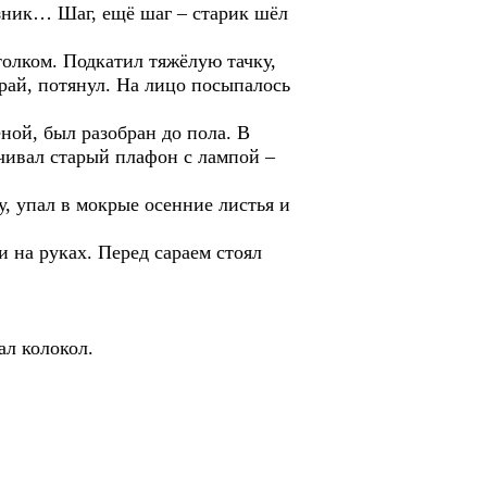
возник… Шаг, ещё шаг – старик шёл
лком. Подкатил тяжёлую тачку,
рай, потянул. На лицо посыпалось
ой, был разобран до пола. В
ачивал старый плафон с лампой –
 упал в мокрые осенние листья и
а руках. Перед сараем стоял
л колокол.