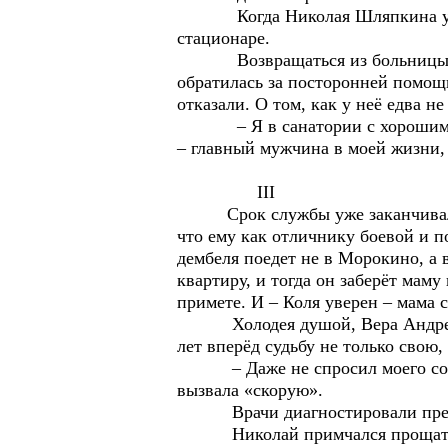
Когда Николая Шляпкина увёз в
стационаре.
Возвращаться из больницы сраз
обратилась за посторонней помощ
отказали. О том, как у неё едва н
– Я в санатории с хорошим чело
– главный мужчина в моей жизни, 
III
Срок службы уже заканчивался, 
что ему как отличнику боевой и п
дембеля поедет не в Морокино, а 
квартиру, и тогда он заберёт маму
примете. И – Коля уверен – мама 
Холодея душой, Вера Андреевна 
лет вперёд судьбу не только свою,
– Даже не спросил моего совета,
вызвала «скорую».
Врачи диагностировали предын
Николай примчался прощаться