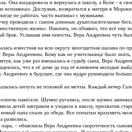
на выздоровела и вернулась в школу, а Коля – в свою
не вспоминал. Дослужив, возвратился к матери в Мороки
е не работал, часто выпивал с мужиками.
роводила с сыном длинные душеспасительные беседы
нственную жизнь». Наконец, он объявил, что всё ему на
й брак. Услышав имя невесты, Вера Андреевна чуть было
 известная на всю округу многодетная шалава по про
с Веры Андреевны. Кому как не учительнице было знать, ч
ятуя, как уже раз вмешалась в судьбу сына, Вера Андреев
надеялась, что в её доме да под её влиянием молодые вый
еевну в будущее, где она мудро руководила большой
лась ничуть не похожей на мечты. Каждый вечер Гали
чь навеселе. Шумно ругались, после шумно занимали
мила детей завтраком и уходила в школу, прихватив ста
и новый папа спали до обеда. Все попытки вразумить мо
развелись.
а, – объяснила Вера Андреевна скоротечность сыновь