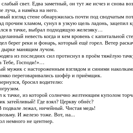
й слабый свет. Едва заметный, он тут же исчез и снова 
 луча, а намёка на него.
взгляд стене обнаружилась почти под сводчатым пото
ад прочим хламом, сунул в узкую щель ладонь, зацепил к
лся в тачке, выбрал подходящую железяку…
нный невесть когда и кем вровень с капитальной стен
дел берег реки и фонарь, который ещё горел. Ветер раск
й дырке манящим лучом.
а из последних сил протиснул в проём тяжёлую тачку,
а Тебе, Господи!»…
жик с настороженным взглядом и синими наколками н
ромко переговаривались шофёр и приёмщик.
улся, бросил водителю:
грузим.
ачке, из которой солнечно желтеющим куполом торча
атейливый! Где взял? Церкву обнёс?
двале лежал, ничейный. Чистая медь!
му. И железо тоже. Вот, на...
немного не центнер.