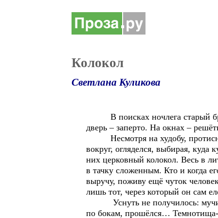
Колокол
Светлана Куликова
В поисках ночлега старый брод
дверь – заперто. На окнах – решёт
Несмотря на худобу, протиснулся
вокруг, огляделся, выбирая, куда 
них церковный колокол. Весь в ли
в тачку сложенным. Кто и когда ег
выручу, поживу ещё чуток человек
лишь тот, через который он сам ел
Уснуть не получилось: мучил гол
по бокам, прошёлся… Темнотища-то