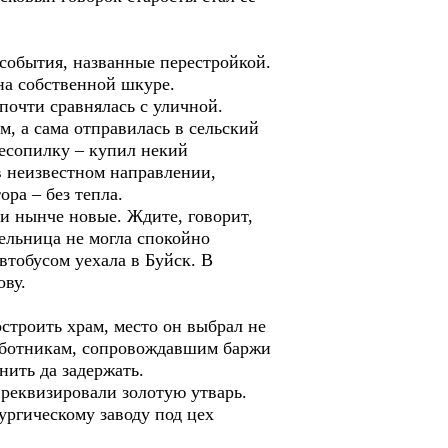
обытия, названные перестройкой.
на собственной шкуре.
очти сравнялась с уличной.
, а сама отправилась в сельский
 лесопилку – купил некий
в неизвестном направлении,
ра – без тепла.
нынче новые. Ждите, говорит,
ельница не могла спокойно
втобусом уехала в Буйск. В
ову.
троить храм, место он выбрал не
 работникам, сопровождавшим баржи
знить да задержать.
еквизировали золотую утварь.
ургическому заводу под цех