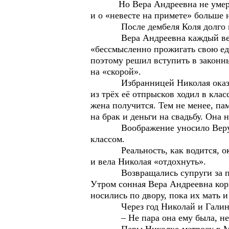
Но Вера Андреевна не умерла. О
и о «невесте на примете» больше 
После дембеля Коля долго нигд
Вера Андреевна каждый вечер п
«бессмысленно прожигать свою еди
поэтому решил вступить в законны
на «скорой».
Избранницей Николая оказалась
из трёх её отпрысков ходил в клас
жена получится. Тем не менее, пам
на брак и деньги на свадьбу. Она 
Воображение уносило Веру Андр
классом.
Реальность, как водится, оказа
и вела Николая «отдохнуть».
Возвращались супруги за полно
Утром сонная Вера Андреевна кор
носились по двору, пока их мать 
Через год Николай и Галина 
– Не пара она ему была, не пар