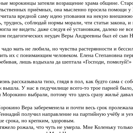
орокинцы затеяли возращение храма общине. Старос
чальственных приёмных, она мысленно просила помощи у 
 вредной саму идею упования на некую внешнюю с
, трудись, соблюдай нормы морали, чти статьи закона, и
могла не видеть: даже следуя её установкам, далеко не в
м педагогических неудач Веры Андреевны был её сын 
ать не любила, но чувства растерянности и бессилия
елить их с понимающим человеком. Елена Степановна пер
ребивая, лишь вздыхала да шептала «Господи, помилуй!»
ассказывала тихо, глядя в пол, как будто сама с собо
шла. У нас в педучилище всего-то трое парней было,
 Морокино выбрали, потому что здесь сразу жильё давал
кино Вера забеременела и почти весь срок пролежала 
Геннадий получил направление на партийную учёбу и уех
рока, но крепким, здоровым.
ло рожала, что чуть не умерла. Мне Коленьку только 