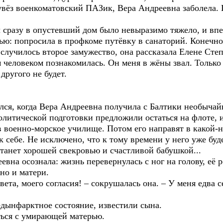
оенкоматовский ПАЗик, Вера Андреевна заболела. По
у в опустевший дом было невыразимо тяжело, и впер
ью: попросила в профкоме путёвку в санаторий. Конечно
е случилось второе замужество, она рассказала Елене Сте
веком познакомилась. Он меня в жёны звал. Только р
другого не будет.
когда Вера Андреевна получила с Балтики необычайн
олитической подготовки предложили остаться на флоте, и
в военно-морское училище. Потом его направят в какой-ни
 к себе. Не исключено, что к тому времени у него уже буд
станет хорошей свекровью и счастливой бабушкой...
осознала: жизнь перевернулась с ног на голову, её р
 но и матери.
 моего согласия! – сокрушалась она. – У меня едва се
фарктное состояние, известили сына.
 с умирающей матерью.