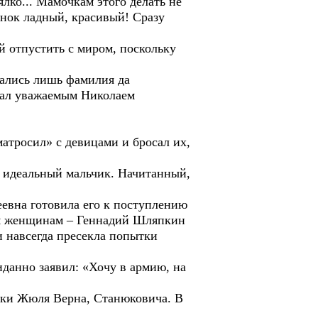
ялко... Мамочкам этого делать не
сынок ладный, красивый! Сразу
отпустить с миром, поскольку
ались лишь фамилия да
стал уважаемым Николаем
росил» с девицами и бросал их,
идеальный мальчик. Начитанный,
вна готовила его к поступлению
чем женщинам – Геннадий Шляпкин
и навсегда пресекла попытки
анно заявил: «Хочу в армию, на
еки Жюля Верна, Станюковича. В