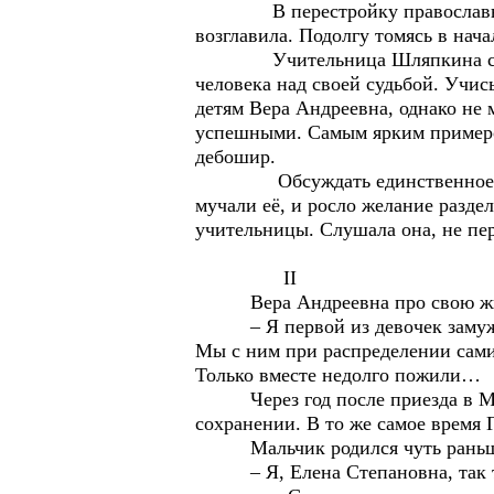
В перестройку православные м
возглавила. Подолгу томясь в на
Учительница Шляпкина считала
человека над своей судьбой. Учись
детям Вера Андреевна, однако не 
успешными. Самым ярким примеро
дебошир.
Обсуждать единственное чадо м
мучали её, и росло желание разд
учительницы. Слушала она, не пе
II
Вера Андреевна про свою жизнь р
– Я первой из девочек замуж вы
Мы с ним при распределении сами
Только вместе недолго пожили…
Через год после приезда в Моро
сохранении. В то же самое время 
Мальчик родился чуть раньше с
– Я, Елена Степановна, так тяже