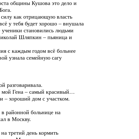
та общины Кушова это дело и
Бога.
илу как отрицающую власть
 всё у тебя будет хорошо – внушала
се ученики становились людьми
Николай Шляпкин – пьяница и
 с каждым годом всё больнее
вой узнала семейную сагу
й разговаривала.
 мой Гена – самый красивый…
и – хороший дом с участком.
в районной больнице на
ал в Москву.
на третий день кормить