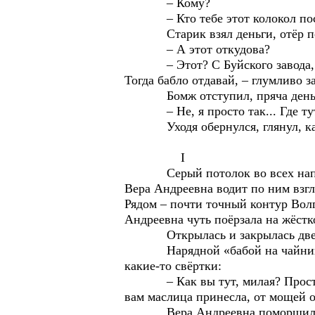
– Кому?
– Кто тебе этот колокол послал
Старик взял деньги, отёр потн
– А этот откудова?
– Этот? С Буйского завода, пов
Тогда бабло отдавай, – глумливо 
Бомж отступил, пряча деньги
– Не, я просто так... Где тут 
Уходя обернулся, глянул, как л
I
Серый потолок во всех направле
Вера Андреевна водит по ним взгл
Рядом – почти точный контур Волг
Андреевна чуть поёрзала на жёстк
Открылась и закрылась дверь. З
Нарядной «бабой на чайник» в 
какие-то свёртки:
– Как вы тут, милая? Простите,
вам маслица принесла, от мощей о
Вера Андреевна поморщилась: п