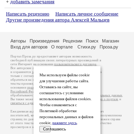
+
добавить замечания
Написать рецензию
Написать личное сообщение
Другие произведения автора Алексей Мальцев
Авторы
Произведения
Рецензии
Поиск
Магазин
Вход для авторов
О портале
Стихи.ру
Проза.ру
Портал Проза.ру предоставляет авторам возможность
свободной публикации своих литературных произведений в
сети Интернет на основании
пользовательского договора
.
Все авторские права на произведения принадлежат авторам
и охраняются
законом
. Перепечатка произведений возможна
Мы используем файлы cookie
только с согласия его автора, к которому вы можете
обратиться на его авторской странице. Ответственность за
для улучшения работы сайта.
тексты произведений авторы несут самостоятельно на
Оставаясь на сайте, вы
основании
правил публикации
и
законодательства
Российской Федерации
. Данные пользователей
соглашаетесь с условиями
обрабатываются на основании
Политики обработки персональных данных
.
использования файлов cookies.
Вы также можете посмотреть более подробную
информацию о портале
и
связаться с администрацией
.
Чтобы ознакомиться с
Политикой обработки
Ежедневная аудитория портала Проза.ру – порядка 100 тысяч
посетителей, которые в общей сумме просматривают более полумиллиона
персональных данных и файлов
страниц по данным счетчика посещаемости, который расположен справа
cookie,
нажмите здесь
.
от этого текста. В каждой графе указано по две цифры: количество
просмотров и количество посетителей.
Соглашаюсь