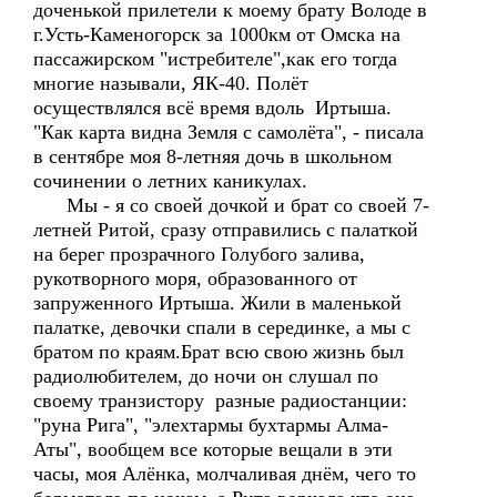
доченькой прилетели к моему брату Володе в
г.Усть-Каменогорск за 1000км от Омска на
пассажирском "истребителе",как его тогда
многие называли, ЯК-40. Полёт
осуществлялся всё время вдоль Иртыша.
"Как карта видна Земля с самолёта", - писала
в сентябре моя 8-летняя дочь в школьном
сочинении о летних каникулах.
Мы - я со своей дочкой и брат со своей 7-
летней Ритой, сразу отправились с палаткой
на берег прозрачного Голубого залива,
рукотворного моря, образованного от
запруженного Иртыша. Жили в маленькой
палатке, девочки спали в серединке, а мы с
братом по краям.Брат всю свою жизнь был
радиолюбителем, до ночи он слушал по
своему транзистору разные радиостанции:
"руна Рига", "элехтармы бухтармы Алма-
Аты", вообщем все которые вещали в эти
часы, моя Алёнка, молчаливая днём, чего то