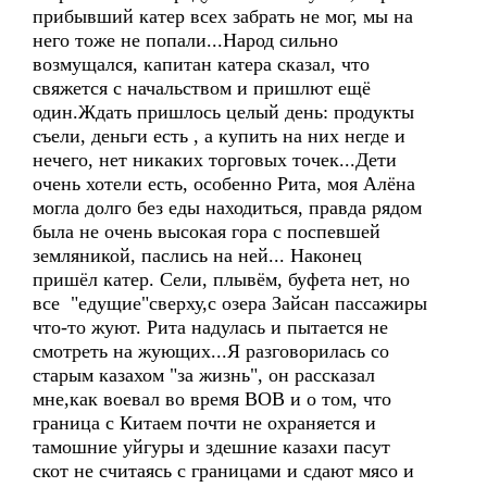
прибывший катер всех забрать не мог, мы на
него тоже не попали...Народ сильно
возмущался, капитан катера сказал, что
свяжется с начальством и пришлют ещё
один.Ждать пришлось целый день: продукты
съели, деньги есть , а купить на них негде и
нечего, нет никаких торговых точек...Дети
очень хотели есть, особенно Рита, моя Алёна
могла долго без еды находиться, правда рядом
была не очень высокая гора с поспевшей
земляникой, паслись на ней... Наконец
пришёл катер. Сели, плывём, буфета нет, но
все "едущие"сверху,с озера Зайсан пассажиры
что-то жуют. Рита надулась и пытается не
смотреть на жующих...Я разговорилась со
старым казахом "за жизнь", он рассказал
мне,как воевал во время ВОВ и о том, что
граница с Китаем почти не охраняется и
тамошние уйгуры и здешние казахи пасут
скот не считаясь с границами и сдают мясо и