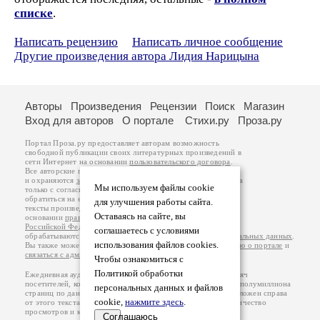
списке
.
Написать рецензию
Написать личное сообщение
Другие произведения автора Лидия Нарицына
Авторы
Произведения
Рецензии
Поиск
Магазин
Вход для авторов
О портале
Стихи.ру
Проза.ру
Портал Проза.ру предоставляет авторам возможность
свободной публикации своих литературных произведений в
сети Интернет на основании
пользовательского договора
.
Все авторские права на произведения принадлежат авторам
и охраняются
законом
. Перепечатка произведений возможна
Мы используем файлы cookie
только с согласия его автора, к которому вы можете
обратиться на его авторской странице. Ответственность за
для улучшения работы сайта.
тексты произведений авторы несут самостоятельно на
Оставаясь на сайте, вы
основании
правил публикации
и
законодательства
Российской Федерации
. Данные пользователей
соглашаетесь с условиями
обрабатываются на основании
Политики обработки персональных данных
.
использования файлов cookies.
Вы также можете посмотреть более подробную
информацию о портале
и
связаться с администрацией
.
Чтобы ознакомиться с
Политикой обработки
Ежедневная аудитория портала Проза.ру – порядка 100 тысяч
посетителей, которые в общей сумме просматривают более полумиллиона
персональных данных и файлов
страниц по данным счетчика посещаемости, который расположен справа
cookie,
нажмите здесь
.
от этого текста. В каждой графе указано по две цифры: количество
просмотров и количество посетителей.
Соглашаюсь