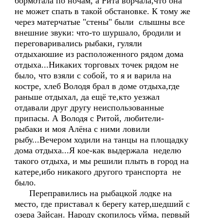
бормотала по ночам, а Рита ворчала,что она
не может спать в такой обстановке. К тому же
через матерчатые "стены" были слышны все
внешние звуки: что-то шуршало, бродили и
переговаривались рыбаки, гуляли
отдыхаюшие из расположенного рядом дома
отдыха...Никаких торговых точек рядом не
было, что взяли с собой, то я и варила на
костре, хлеб Володя брал в доме отдыха,где
раньше отдыхал, да ещё те,кто уезжал
отдавали друг другу неиспользованные
припасы. А Володя с Ритой, любители-
рыбаки и моя Алёна с ними ловили
рыбу...Вечером ходили на танцы на площадку
дома отдыха...Я кое-как выдержала неделю
такого отдыха, и мы решили плыть в город на
катере,ибо никакого другого транспорта не
было.
Переправились на рыбацкой лодке на
место, где приставал к берегу катер,шедший с
озера Зайсан. Народу скопилось уйма, первый