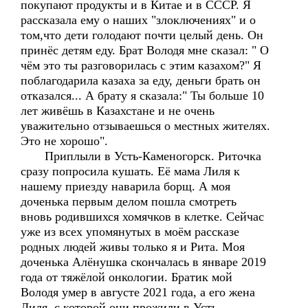
покупают продукты и в Китае и в СССР. Я
рассказала ему о наших "злоключениях" и о
том,что дети голодают почти целый день. Он
принёс детям еду. Брат Володя мне сказал: " О
чём это ты разговорилась с этим казахом?" Я
поблагодарила казаха за еду, деньги брать он
отказался... А брату я сказала:" Ты больше 10
лет живёшь в Казахстане и не очень
уважительно отзываешься о местных жителях.
Это не хорошо".
Приплыли в Усть-Каменогорск. Риточка
сразу попросила кушать. Её мама Лиля к
нашему приезду наварила борщ. А моя
доченька первым делом пошла смотреть
вновь родившихся хомячков в клетке. Сейчас
уже из всех упомянутых в моём рассказе
родных людей живы только я и Рита. Моя
доченька Алёнушка скончалась в январе 2019
года от тяжёлой онкологии. Братик мой
Володя умер в августе 2021 года, а его жена
Лиля, с которой они прожили в Усть-