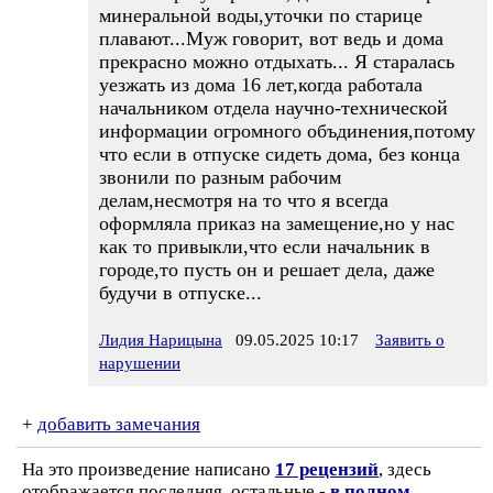
минеральной воды,уточки по старице
плавают...Муж говорит, вот ведь и дома
прекрасно можно отдыхать... Я старалась
уезжать из дома 16 лет,когда работала
начальником отдела научно-технической
информации огромного объдинения,потому
что если в отпуске сидеть дома, без конца
звонили по разным рабочим
делам,несмотря на то что я всегда
оформляла приказ на замещение,но у нас
как то привыкли,что если начальник в
городе,то пусть он и решает дела, даже
будучи в отпуске...
Лидия Нарицына
09.05.2025 10:17
Заявить о
нарушении
+
добавить замечания
На это произведение написано
17 рецензий
, здесь
отображается последняя, остальные -
в полном