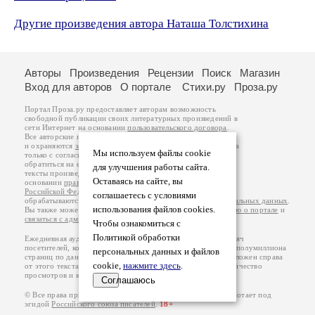
Другие произведения автора Наташа Толстихина
Авторы
Произведения
Рецензии
Поиск
Магазин
Вход для авторов
О портале
Стихи.ру
Проза.ру
Портал Проза.ру предоставляет авторам возможность
свободной публикации своих литературных произведений в
сети Интернет на основании
пользовательского договора
.
Все авторские права на произведения принадлежат авторам
и охраняются
законом
. Перепечатка произведений возможна
Мы используем файлы cookie
только с согласия его автора, к которому вы можете
обратиться на его авторской странице. Ответственность за
для улучшения работы сайта.
тексты произведений авторы несут самостоятельно на
Оставаясь на сайте, вы
основании
правил публикации
и
законодательства
Российской Федерации
. Данные пользователей
соглашаетесь с условиями
обрабатываются на основании
Политики обработки персональных данных
.
использования файлов cookies.
Вы также можете посмотреть более подробную
информацию о портале
и
связаться с администрацией
.
Чтобы ознакомиться с
Политикой обработки
Ежедневная аудитория портала Проза.ру – порядка 100 тысяч
посетителей, которые в общей сумме просматривают более полумиллиона
персональных данных и файлов
страниц по данным счетчика посещаемости, который расположен справа
cookie,
нажмите здесь
.
от этого текста. В каждой графе указано по две цифры: количество
просмотров и количество посетителей.
Соглашаюсь
© Все права принадлежат авторам, 2000-2026. Портал работает под
эгидой
Российского союза писателей
.
18+