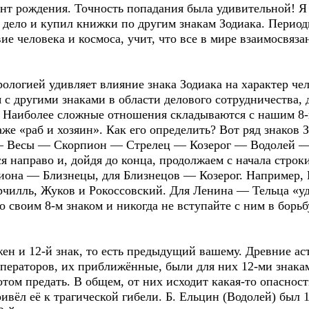
нт рождения. Точность попадания была удивительной! Я 
ею дело и купил книжки по другим знакам Зодиака. Перио
ие человека и космоса, учит, что все в мире взаимосвяза
гией удивляет влияние знака Зодиака на характер чело
 с другими знаками в области делового сотрудничества, 
. Наиболее сложные отношения складываются с нашим 8-м
аже «раб и хозяин». Как его определить? Вот ряд знаков
 Весы — Скорпион — Стрелец — Козерог — Водолей — Р
ся направо и, дойдя до конца, продолжаем с начала стро
пиона — Близнецы, для Близнецов — Козерог. Например, 
ерчилль, Жуков и Рокоссовский. Для Ленина — Тельца «у
со своим 8-м знаком и никогда не вступайте с ним в борьб
 12-й знак, то есть предыдущий вашему. Древние астр
ператоров, их приближённые, были для них 12-ми знака
отом предать. В общем, от них исходит какая-то опасно
ривёл её к трагической гибели. Б. Ельцин (Водолей) был 