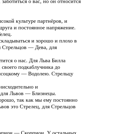
заботиться о вас, но он относится
кой культуре партнёров, и
друга и постоянное напряжение.
елец.
кладываться и хорошо и плохо в
я Стрельцов — Дева, для
ится о нас. Для Льва Билла
 своего подкаблучника до
ысоцкому — Водолею. Стрельцу
нисходительно и
 для Львов — Близнецы.
рошо, так как мы ему постоянно
вов это Стрелец, для Стрельцов
рпион — Скорпион. У остальных