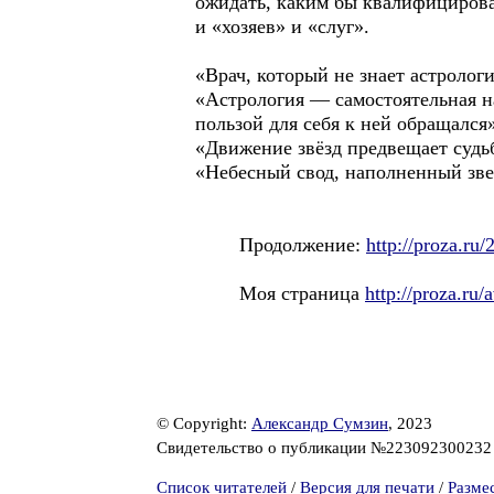
ожидать, каким бы квалифицирова
и «хозяев» и «слуг».
«Врач, который не знает астролог
«Астрология — самостоятельная на
пользой для себя к ней обращался
«Движение звёзд предвещает судьб
«Небесный свод, наполненный зве
Продолжение:
http://proza.ru
Моя страница
http://proza.ru
© Copyright:
Александр Сумзин
, 2023
Свидетельство о публикации №22309230023
Список читателей
/
Версия для печати
/
Разме