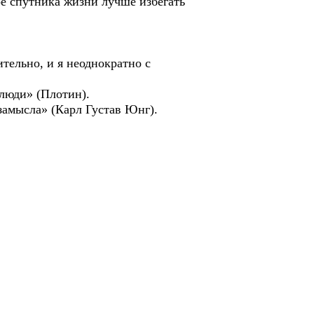
е спутника жизни лучше избегать
тельно, и я неоднократно с
 люди» (Плотин).
го замысла» (Карл Густав Юнг).