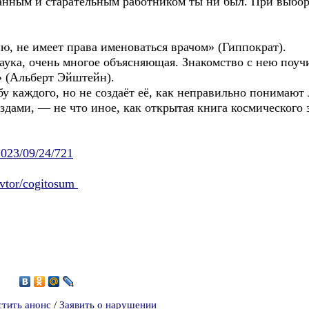
нным и старательным работником ты ни был. При выбор
ию, не имеет права именоваться врачом» (Гиппократ).
ука, очень многое объясняющая. Знакомство с нею поучи
» (Альберт Эйштейн).
у каждого, но не создаёт её, как неправильно понимают
здами, — не что иное, как открытая книга космическо
/2023/09/24/721
/avtor/cogitosum
2
стить анонс
/
Заявить о нарушении