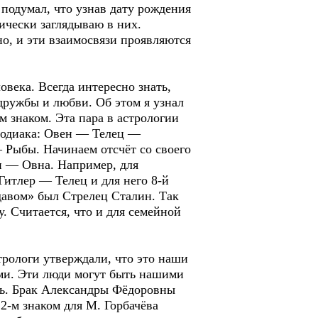
подумал, что узнав дату рождения
дически заглядываю в них.
но, и эти взаимосвязи проявляются
века. Всегда интересно знать,
дружбы и любви. Об этом я узнал
 знаком. Эта пара в астрологии
 Зодиака: Овен — Телец —
ыбы. Начинаем отсчёт со своего
ки — Овна. Например, для
Гитлер — Телец и для него 8-й
давом» был Стрелец Сталин. Так
у. Считается, что и для семейной
ологи утверждали, что это наши
ми. Эти люди могут быть нашими
сть. Брак Александры Фёдоровны
12-м знаком для М. Горбачёва