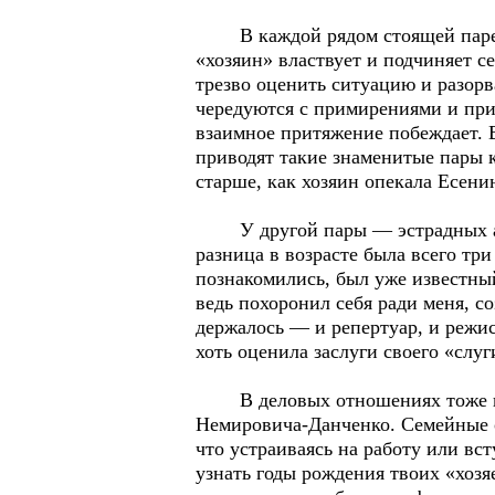
В каждой рядом стоящей паре жи
«хозяин» властвует и подчиняет с
трезво оценить ситуацию и разорв
чередуются с примирениями и при
взаимное притяжение побеждает. В
приводят такие знаменитые пары к
старше, как хозяин опекала Есенин
У другой пары — эстрадных арт
разница в возрасте была всего т
познакомились, был уже известный
ведь похоронил себя ради меня, со
держалось — и репертуар, и режис
хоть оценила заслуги своего «слуг
В деловых отношениях тоже возн
Немировича-Данченко. Семейные о
что устраиваясь на работу или вс
узнать годы рождения твоих «хозяе