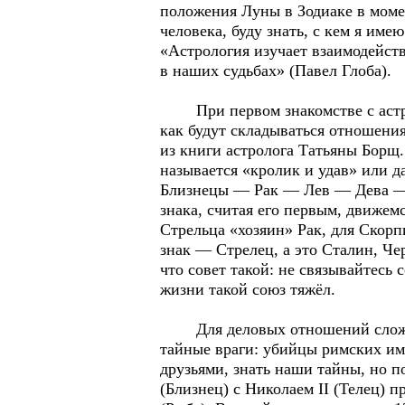
положения Луны в Зодиаке в моме
человека, буду знать, с кем я им
«Астрология изучает взаимодейств
в наших судьбах» (Павел Глоба).
При первом знакомстве с астроло
как будут складываться отношения
из книги астролога Татьяны Борщ
называется «кролик и удав» или д
Близнецы — Рак — Лев — Дева —
знака, считая его первым, движем
Стрельца «хозяин» Рак, для Скор
знак — Стрелец, а это Сталин, Ч
что совет такой: не связывайтесь 
жизни такой союз тяжёл.
Для деловых отношений сложен и
тайные враги: убийцы римских им
друзьями, знать наши тайны, но п
(Близнец) с Николаем II (Телец) п