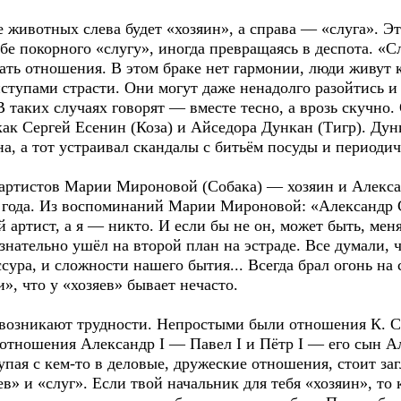
вотных слева будет «хозяин», а справа — «слуга». Это
ебе покорного «слугу», иногда превращаясь в деспота. «С
ать отношения. В этом браке нет гармонии, люди живут 
ступами страсти. Они могут даже ненадолго разойтись и
 таких случаях говорят — вместе тесно, а врозь скучно.
ак Сергей Есенин (Коза) и Айседора Дункан (Тигр). Дун
а, а тот устраивал скандалы с битьём посуды и периодич
истов Марии Мироновой (Собака) — хозяин и Алексан
ри года. Из воспоминаний Марии Мироновой: «Александр
 артист, а я — никто. И если бы не он, может быть, меня
знательно ушёл на второй план на эстраде. Все думали, чт
сура, и сложности нашего бытия... Всегда брал огонь на 
и», что у «хозяев» бывает нечасто.
икают трудности. Непростыми были отношения К. С. 
тношения Александр I — Павел I и Пётр I — его сын А
тупая с кем-то в деловые, дружеские отношения, стоит за
в» и «слуг». Если твой начальник для тебя «хозяин», то 