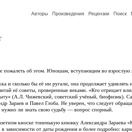
Авторы
Произведения
Рецензии
Поиск
т
пожалеть об этом. Юношам, вступающим во взрослую 
и сколько бы её ни ругали, она продолжает удивлять и 
итай её советы, проверенные веками. «Кто отрицает влия
ыту» (А.Л. Чижевский, советский учёный, биофизик). С
др Зараев и Павел Глоба. Не уверен, что следует обраща
 нужно ли знать свою судьбу — вопрос спорный.
етном киоске тоненькую книжку Александра Зараева «К
 в зависимости от даты рождения и более подробно: кар