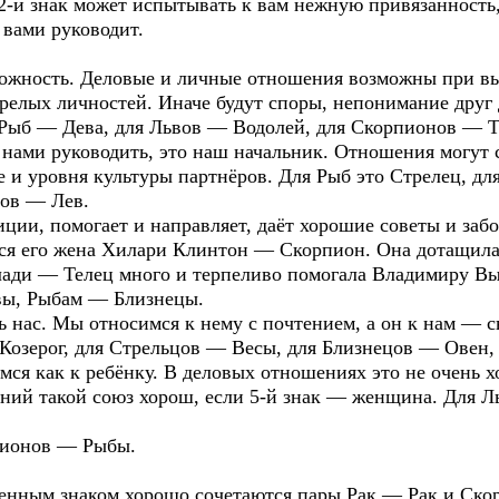
-й знак может испытывать к вам нежную привязанность, 
 вами руководит.
ость. Деловые и личные отношения возможны при высо
релых личностей. Иначе будут споры, непонимание друг 
 Рыб — Дева, для Львов — Водолей, для Скорпионов — Т
ми руководить, это наш начальник. Отношения могут с
е и уровня культуры партнёров. Для Рыб это Стрелец, дл
ов — Лев.
, помогает и направляет, даёт хорошие советы и забот
ся его жена Хилари Клинтон — Скорпион. Она дотащила
Влади — Телец много и терпеливо помогала Владимиру В
вы, Рыбам — Близнецы.
ас. Мы относимся к нему с почтением, а он к нам — с
 Козерог, для Стрельцов — Весы, для Близнецов — Овен,
как к ребёнку. В деловых отношениях это не очень хо
ний такой союз хорош, если 5-й знак — женщина. Для Ль
пионов — Рыбы.
ным знаком хорошо сочетаются пары Рак — Рак и Ско