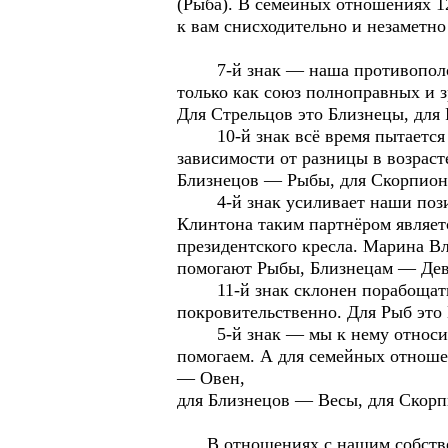
(Рыба). В семейных отношениях 12
к вам снисходительно и незаметно
7-й знак — наша противоположн
только как союз полноправных и з
Для Стрельцов это Близнецы, для
10-й знак всё время пытается на
зависимости от разницы в возраст
Близнецов — Рыбы, для Скорпион
4-й знак усиливает наши позиции
Клинтона таким партнёром являет
президентского кресла. Марина 
помогают Рыбы, Близнецам — Де
11-й знак склонен порабощать н
покровительственно. Для Рыб это
5-й знак — мы к нему относимся 
помогаем. А для семейных отноше
— Овен,
для Близнецов — Весы, для Скор
В отношениях с нашим собствен