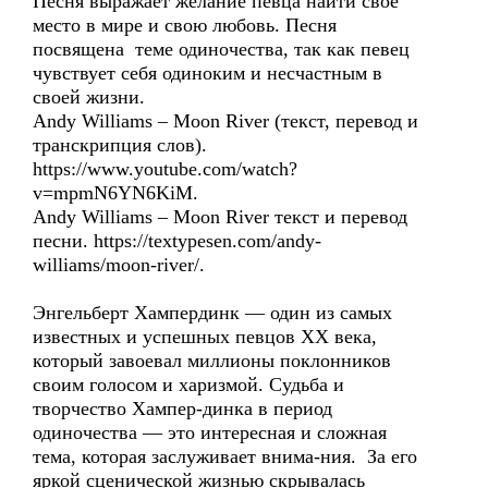
Песня выражает желание певца найти свое
место в мире и свою любовь. Песня
посвящена теме одиночества, так как певец
чувствует себя одиноким и несчастным в
своей жизни.
Andy Williams – Moon River (текст, перевод и
транскрипция слов).
https://www.youtube.com/watch?
v=mpmN6YN6KiM.
Andy Williams – Moon River текст и перевод
песни. https://textypesen.com/andy-
williams/moon-river/.
Энгельберт Хампердинк — один из самых
известных и успешных певцов XX века,
который завоевал миллионы поклонников
своим голосом и харизмой. Судьба и
творчество Хампер-динка в период
одиночества — это интересная и сложная
тема, которая заслуживает внима-ния. За его
яркой сценической жизнью скрывалась