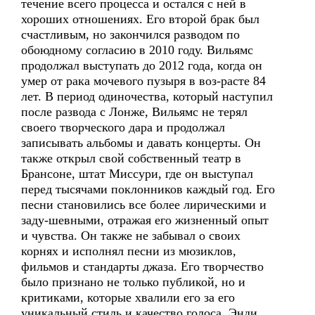
течение всего процесса и остался с ней в
хороших отношениях. Его второй брак был
счастливым, но закончился разводом по
обоюдному согласию в 2010 году. Вильямс
продолжал выступать до 2012 года, когда он
умер от рака мочевого пузыря в воз-расте 84
лет. В период одиночества, который наступил
после развода с Лонже, Вильямс не терял
своего творческого дара и продолжал
записывать альбомы и давать концерты. Он
также открыл свой собственный театр в
Брансоне, штат Миссури, где он выступал
перед тысячами поклонников каждый год. Его
песни становились все более лирическими и
заду-шевными, отражая его жизненный опыт
и чувства. Он также не забывал о своих
корнях и исполнял песни из мюзиклов,
фильмов и стандарты джаза. Его творчество
было признано не только публикой, но и
критиками, которые хвалили его за его
уникальный стиль и качество голоса. Энди