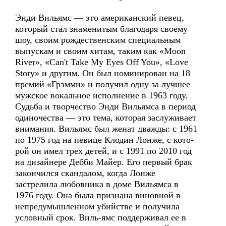
Энди Вильямс — это американский певец,
который стал знаменитым благодаря своему
шоу, своим рождественским специальным
выпускам и своим хитам, таким как «Moon
River», «Can't Take My Eyes Off You», «Love
Story» и другим. Он был номинирован на 18
премий «Грэмми» и получил одну за лучшее
мужское вокальное исполнение в 1963 году.
Судьба и творчество Энди Вильямса в период
одиночества — это тема, которая заслуживает
внимания. Вильямс был женат дважды: с 1961
по 1975 год на певице Клодин Лонже, с кото-
рой он имел трех детей, и с 1991 по 2010 год
на дизайнере Дебби Майер. Его первый брак
закончился скандалом, когда Лонже
застрелила любовника в доме Вильямса в
1976 году. Она была признана виновной в
непредумышленном убийстве и получила
условный срок. Виль-ямс поддерживал ее в