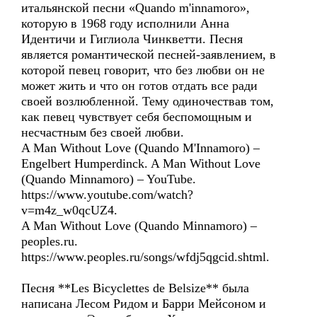
итальянской песни «Quando m'innamoro»,
которую в 1968 году исполнили Анна
Идентичи и Гиглиола Чинкветти. Песня
является романтической песней-заявлением, в
которой певец говорит, что без любви он не
может жить и что он готов отдать все ради
своей возлюбленной. Тему одиночествав том,
как певец чувствует себя беспомощным и
несчастным без своей любви.
A Man Without Love (Quando M'Innamoro) –
Engelbert Humperdinck. A Man Without Love
(Quando Minnamoro) – YouTube.
https://www.youtube.com/watch?
v=m4z_w0qcUZ4.
A Man Without Love (Quando Minnamoro) –
peoples.ru.
https://www.peoples.ru/songs/wfdj5qgcid.shtml.
Песня **Les Bicyclettes de Belsize** была
написана Лесом Ридом и Барри Мейсоном и