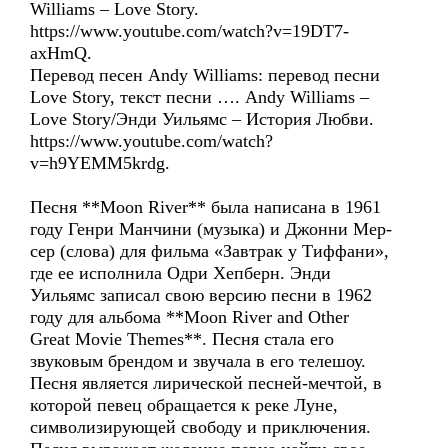
Williams – Love Story.
https://www.youtube.com/watch?v=19DT7-
axHmQ.
Перевод песен Andy Williams: перевод песни
Love Story, текст песни …. Andy Williams –
Love Story/Энди Уильямс – История Любви.
https://www.youtube.com/watch?
v=h9YEMM5krdg.
Песня **Moon River** была написана в 1961
году Генри Манчини (музыка) и Джонни Мер-
сер (слова) для фильма «Завтрак у Тиффани»,
где ее исполнила Одри Хепберн. Энди
Уильямс записал свою версию песни в 1962
году для альбома **Moon River and Other
Great Movie Themes**. Песня стала его
звуковым брендом и звучала в его телешоу.
Песня является лирической песней-мечтой, в
которой певец обращается к реке Луне,
символизирующей свободу и приключения.