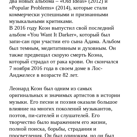
два новых альбома – «Old Ideas» (2012) и
«Popular Problems» (2014), которые стали
коммерчески успешными и признанными
музыкальными критиками.
В 2016 году Коэн выпустил свой последний
альбом «You Want It Darker», который был
запи-сан при участии его сына Адама. Альбом
был темным, медитативным и духовным. Он
также предвещал скорую смерть Коэна,
который страдал от рака крови. Он скончался
7 ноября 2016 года в своем доме в Лос-
Анджелесе в возрасте 82 лет.
Леонард Коэн был одним из самых
оригинальных и значимых артистов в истории
музыки. Его песни и поэзия оказали большое
влияние на многих поколений музыкантов,
поэтов, пи-сателей и слушателей. Его
творчество было выражением его жизни,
полной поиска, борьбы, страдания и
просветления. Он был одиноким, но он был