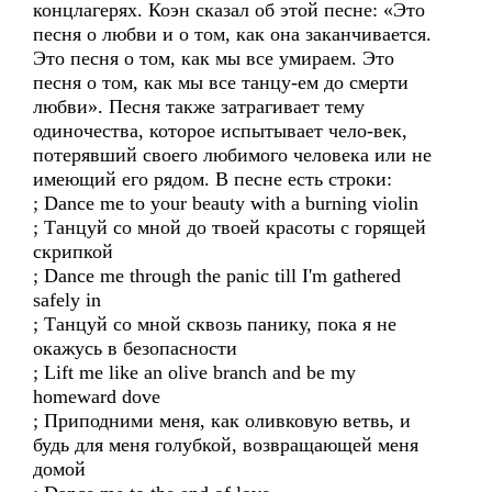
концлагерях. Коэн сказал об этой песне: «Это
песня о любви и о том, как она заканчивается.
Это песня о том, как мы все умираем. Это
песня о том, как мы все танцу-ем до смерти
любви». Песня также затрагивает тему
одиночества, которое испытывает чело-век,
потерявший своего любимого человека или не
имеющий его рядом. В песне есть строки:
; Dance me to your beauty with a burning violin
; Танцуй со мной до твоей красоты с горящей
скрипкой
; Dance me through the panic till I'm gathered
safely in
; Танцуй со мной сквозь панику, пока я не
окажусь в безопасности
; Lift me like an olive branch and be my
homeward dove
; Приподними меня, как оливковую ветвь, и
будь для меня голубкой, возвращающей меня
домой