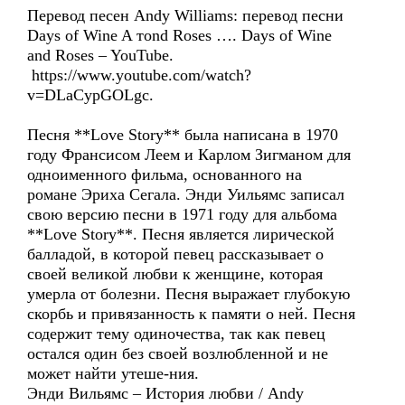
Перевод песен Andy Williams: перевод песни
Days of Wine A тоnd Roses …. Days of Wine
and Roses – YouTube.
https://www.youtube.com/watch?
v=DLaCypGOLgc.
Песня **Love Story** была написана в 1970
году Франсисом Леем и Карлом Зигманом для
одноименного фильма, основанного на
романе Эриха Сегала. Энди Уильямс записал
свою версию песни в 1971 году для альбома
**Love Story**. Песня является лирической
балладой, в которой певец рассказывает о
своей великой любви к женщине, которая
умерла от болезни. Песня выражает глубокую
скорбь и привязанность к памяти о ней. Песня
содержит тему одиночества, так как певец
остался один без своей возлюбленной и не
может найти утеше-ния.
Энди Вильямс – История любви / Andy