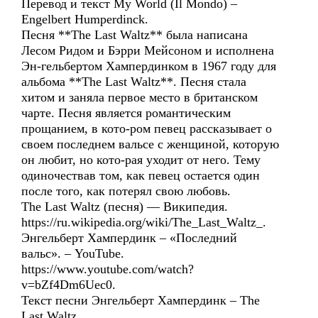
Перевод и текст My World (Il Mondo) –
Engelbert Humperdinck.
Песня **The Last Waltz** была написана
Лесом Ридом и Бэрри Мейсоном и исполнена
Эн-гельбертом Хампердинком в 1967 году для
альбома **The Last Waltz**. Песня стала
хитом и заняла первое место в британском
чарте. Песня является романтическим
прощанием, в кото-ром певец рассказывает о
своем последнем вальсе с женщиной, которую
он любит, но кото-рая уходит от него. Тему
одиночествав том, как певец остается один
после того, как потерял свою любовь.
The Last Waltz (песня) — Википедия.
https://ru.wikipedia.org/wiki/The_Last_Waltz_.
Энгельберт Хампердинк – «Последний
вальс». – YouTube.
https://www.youtube.com/watch?
v=bZf4Dm6Uec0.
Текст песни Энгельберт Хампердинк – The
Last Waltz.