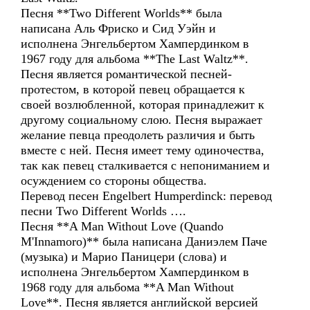
Песня **Two Different Worlds** была
написана Аль Фриско и Сид Уэйн и
исполнена Энгельбертом Хампердинком в
1967 году для альбома **The Last Waltz**.
Песня является романтической песней-
протестом, в которой певец обращается к
своей возлюбленной, которая принадлежит к
другому социальному слою. Песня выражает
желание певца преодолеть различия и быть
вместе с ней. Песня имеет тему одиночества,
так как певец сталкивается с непониманием и
осуждением со стороны общества.
Перевод песен Engelbert Humperdinck: перевод
песни Two Different Worlds ….
Песня **A Man Without Love (Quando
M'Innamoro)** была написана Даниэлем Паче
(музыка) и Марио Паницери (слова) и
исполнена Энгельбертом Хампердинком в
1968 году для альбома **A Man Without
Love**. Песня является английской версией