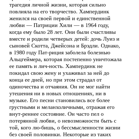
трагедия личной жизни, которая сильно
повлияла на его творчество. Хампердинк
женился на своей первой и единственной
любви — Патриции Хили — в 1964 году,
когда ему было 28 лет. Они были счастливы
вместе и родили четверых детей: дочь Луиз и
сыновей Скотта, Джейсона и Брэдли. Однако,
в 1980 году Пат-риция заболела болезнью
Альцгеймера, которая постепенно уничтожала
ее память и лич-ность. Хампердинк не
покидал свою жену и ухаживал за ней до
конца ее дней, но при этом страдал от
одиночества и отчаяния. Он не мог найти
утешения ни в новых отношениях, ни в
музыке. Его песни становились все более
грустными и меланхоличными, отражая его
внут-реннее состояние. Он часто пел о
потерянной любви, о невозможности быть с
той, кого лю-бишь, о бессмысленности жизни
без своей половинки. Некоторые из таких