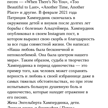
песен — «When There's No You», «Too
Beautiful to Last», «Another Time, Another
Place» и другие. В феврале 2021 года
Патриция Хампердинк скончалась в
окружении детей и внуков после долгих лет
борьбы с болезнью Альцгеймера. Хампердинк
опубликовал в своем Instagram пост, в
котором выразил свою скорбь и благодарность
за все годы совместной жизни. Он написал:
«Наша любовь была бесконечной и
непоколебимой. Она была центром нашего
мира». Таким образом, судьба и творчество
Хампердинка в период одиночества — это
пример того, как человек может сохранять
верность и любовь к своей избраннице даже в
самых тяжелых обстоятельствах, но при этом
испытывать большую душевную боль и
одиночество, которые находят отражение в
его песнях.
Жена Энгельберта Хампердинка, дети.
Личная жизнь и биография / Певцы.