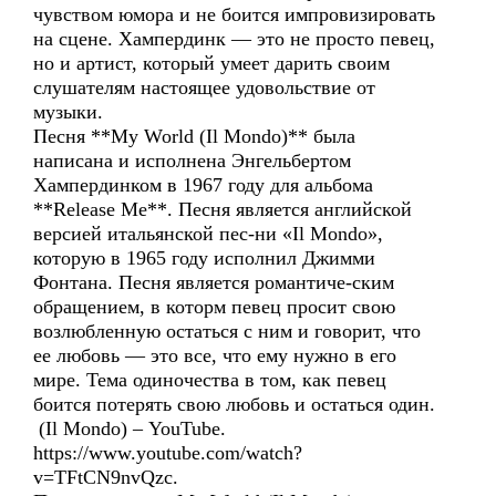
чувством юмора и не боится импровизировать
на сцене. Хампердинк — это не просто певец,
но и артист, который умеет дарить своим
слушателям настоящее удовольствие от
музыки.
Песня **My World (Il Mondo)** была
написана и исполнена Энгельбертом
Хампердинком в 1967 году для альбома
**Release Me**. Песня является английской
версией итальянской пес-ни «Il Mondo»,
которую в 1965 году исполнил Джимми
Фонтана. Песня является романтиче-ским
обращением, в которм певец просит свою
возлюбленную остаться с ним и говорит, что
ее любовь — это все, что ему нужно в его
мире. Тема одиночества в том, как певец
боится потерять свою любовь и остаться один.
(Il Mondo) – YouTube.
https://www.youtube.com/watch?
v=TFtCN9nvQzc.