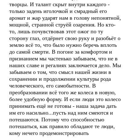
творцы. И талант скрыт внутри каждого -
только задень иголочкой и смрадный его
аромат и жар ударят нам в голову непонятной,
мощной, странной струёй озарения. Но кто-
то, лишь почувствовав этот ожог по ту
сторону глаз, отдёрнет свою руку и разобьёт о
землю всё то, что было нужно беречь вплоть
до самой смерти. В погоне за комфортом и
признанием мы частенько забываем, что не в
наших славе и регалиях заключается дело. Мы
забываем о том, что смысл нашей жизни в
сохранении и продолжении культуры рода
человеческого, его самобытности. В
преобразовании всё того же колеса в новую,
более удобную форму. И если люди это колесо
принимать ещё не готовы - наша задача дать
им его насильно...пусть над ним смеются и
потешаются. Потому что способностью
потешаться, как правило обладают те люди,
кому нечего продемонстрировать