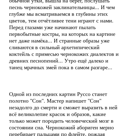
обычной утки, вышла на берег, послушать
песнь чернокожей заклинательницы... И чем
глубже мы всматриваемся в глубины этих
цветов, тем отчётливее тени играют с нами.
Перед глазами уже начинают пылать
первобытные костры, на которых на картине
нет даже намёка... И странные образы уже
сливаются в сильный архетипический
коктейль с примесью чернокожих диалектов и
древних песнопений... Утро ещё далеко и
танец мрачных змей пока в самом разгаре...
Одной из последних картин Руссо станет
полотно "Сон". Мастер напишет "Сон"
незадолго до смерти и сможет выразить в ней
всё великолепие красок и образов, какие
только может породить человеческий мозг в
состоянии сна. Чернокожий абориген мерно
перебирает пальцами по флейте, рождая