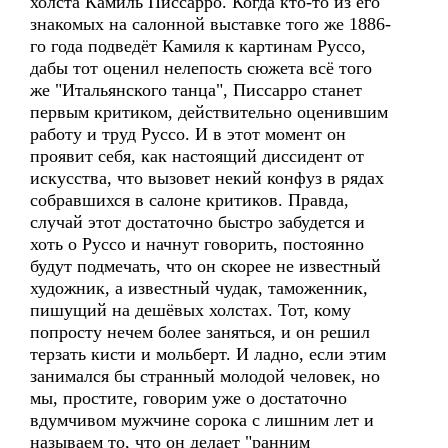
холста Камиль Писсарро. Когда кто-то из его
знакомых на салонной выставке того же 1886-
го года подведёт Камиля к картинам Руссо,
дабы тот оценил нелепость сюжета всё того
же "Итальянского танца", Писсарро станет
первым критиком, действительно оценившим
работу и труд Руссо. И в этот момент он
проявит себя, как настоящий диссидент от
искусства, что вызовет некий конфуз в рядах
собравшихся в салоне критиков. Правда,
случай этот достаточно быстро забудется и
хоть о Руссо и начнут говорить, постоянно
будут подмечать, что он скорее не известный
художник, а известный чудак, таможенник,
пишущий на дешёвых холстах. Тот, кому
попросту нечем более заняться, и он решил
терзать кисти и мольберт. И ладно, если этим
занимался бы странный молодой человек, но
мы, простите, говорим уже о достаточно
вдумчивом мужчине сорока с лишним лет и
называем то, что он делает "ранним