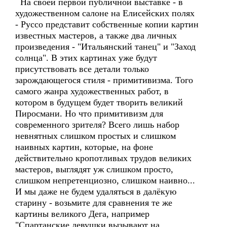
На своей первой публичной выставке - в
художественном салоне на Елисейских полях
- Руссо представит собственные копии картин
известных мастеров, а также два личных
произведения - "Итальянский танец" и "Заход
солнца". В этих картинах уже будут
присутствовать все детали только
зарождающегося стиля - примитивизма. Того
самого жанра художественных работ, в
котором в будущем будет творить великий
Пиросмани. Но что примитивизм для
современного зрителя? Всего лишь набор
невнятных слишком простых и слишком
наивных картин, которые, на фоне
действительно кропотливых трудов великих
мастеров, выглядят уж слишком просто,
слишком непретенциозно, слишком наивно...
И мы даже не будем удаляться в далёкую
старину - возьмите для сравнения те же
картины великого Дега, например
"Спартанские девушки вызывают на