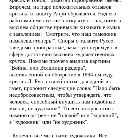
красок и тонов, грамотно подобранной гаммы.
Впрочем, на паре положительных отзывов
критика в защиту Анри обрывается. Над его
работами смеются не в открытую - над ними в
высшем обществе привыкли хихикать в кулак
с заявлением: "Смотрите, что наш таможник
намалевал теперь!". Споры о таланте Руссо,
заведомо проигранные, зачастую переходят в
сферу достаточно высоких художественных
кругов. Помимо прочего анализа картины
"Война, или Всадница раздора",
выставленной на обозрение в 1894-ом году,
критик Л. Руа в своей статье для одной из
газет, проронит следующие слова: "Надо быть
недобросовестным, чтобы утверждать, что
человек, способный внушить нам подобные
мысли, не художник". То есть вопрос стоит
намного острее - не "плохой" или "хороший",
а "художник" или "не художник".
Конечно все мы с вами художники. Все