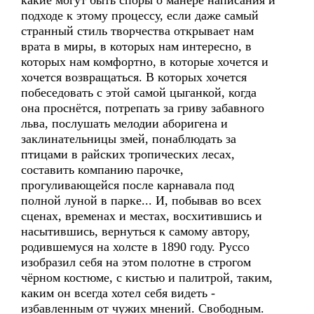
какие могут быть споры о манере написания и
подходе к этому процессу, если даже самый
странный стиль творчества открывает нам
врата в миры, в которых нам интересно, в
которых нам комфортно, в которые хочется и
хочется возвращаться. В которых хочется
побеседовать с этой самой цыганкой, когда
она проснётся, потрепать за гриву забавного
льва, послушать мелодии аборигена и
заклинательницы змей, понаблюдать за
птицами в райских тропических лесах,
составить компанию парочке,
прогуливающейся после карнавала под
полной луной в парке... И, побывав во всех
сценах, временах и местах, восхитившись и
насытившись, вернуться к самому автору,
родившемуся на холсте в 1890 году. Руссо
изобразил себя на этом полотне в строгом
чёрном костюме, с кистью и палитрой, таким,
каким он всегда хотел себя видеть -
избавленным от чужих мнений. Свободным.