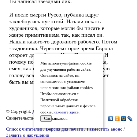
Ты написал звёздный лик.
И после смерти Руссо, публика вдруг
захлебнулась пустотой. Начали искать
художников, которые могли бы писать в
жанре примитивизма так, как писал он.
Нашли какого-то дорожного рабочего. Потом
- садовника. Через некоторое время Европа
откроет для себя имя Нико Пиросмани. И
почему после смерти творческого чудака,
Мы используем файлы cookie
смех, как правило осыпавший его бедную
для улучшения работы сайта.
голову всю жизнь, сразу затихает? Может
Оставаясь на сайте, вы
быть вы мне объясните?..
соглашаетесь с условиями
использования файлов cookies.
Чтобы ознакомиться с
Политикой обработки
персональных данных и файлов
© Copyright:
Денис Евлампиев
, 2023
cookie,
нажмите здесь
.
Свидетельство о публикации №223100200814
Соглашаюсь
Список читателей
/
Версия для печати
/
Разместить анонс
/
Заявить о нарушении