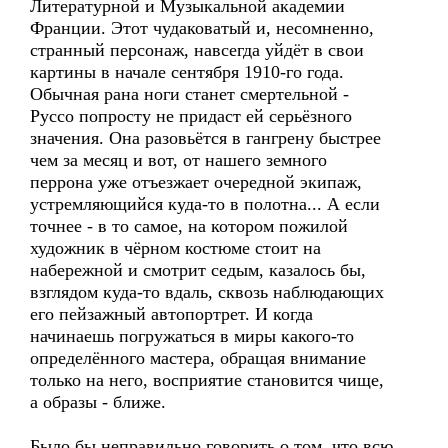
Литературной и Музыкальной академии
Франции. Этот чудаковатый и, несомненно,
странный персонаж, навсегда уйдёт в свои
картины в начале сентября 1910-го года.
Обычная рана ноги станет смертельной -
Руссо попросту не придаст ей серьёзного
значения. Она разовьётся в гангрену быстрее
чем за месяц и вот, от нашего земного
перрона уже отъезжает очередной экипаж,
устремляющийся куда-то в полотна... А если
точнее - в то самое, на котором пожилой
художник в чёрном костюме стоит на
набережной и смотрит седым, казалось бы,
взглядом куда-то вдаль, сквозь наблюдающих
его пейзажный автопортрет. И когда
начинаешь погружаться в миры какого-то
определённого мастера, обращая внимание
только на него, восприятие становится чище,
а образы - ближе.
Было бы неправильно говорить о том, что всю