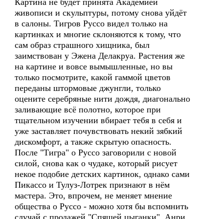
Картина не будет принята Академией
живописи и скульптуры, потому снова уйдёт
в салоны. Тигров Руссо видел только на
картинках и многие склоняются к тому, что
сам образ страшного хищника, был
заимствован у Эжена Делакруа. Растения же
на картине и вовсе вымышленные, но вы
только посмотрите, какой гаммой цветов
переданы штормовые джунгли, только
оцените серебряные нити дождя, диагонально
заливающие всё полотно, которое при
тщательном изучении вбирает тебя в себя и
уже заставляет почувствовать некий зябкий
дискомфорт, а также скрытую опасность.
После "Тигра" о Руссо заговорили с новой
силой, снова как о чудаке, который рисует
некое подобие детских картинок, однако сами
Пикассо и Тулуз-Лотрек признают в нём
мастера. Это, впрочем, не меняет мнение
общества о Руссо - можно хотя бы вспомнить
случай с продажей "Спящей цыганки". Анри