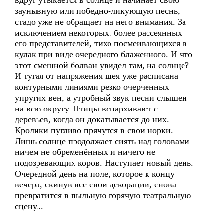
вдруг утыкается в солнце и начинает свою
заунывную или победно-ликующую песнь,
стадо уже не обращает на него внимания. За
исключением некоторых, более рассеянных
его представителей, тихо посмеивающихся в
кулак при виде очередного блаженного. И что
этот смешной болван увидел там, на солнце?
И тугая от напряжения шея уже расписана
контурными линиями резко очерченных
упругих вен, а утробный звук песни слышен
на всю округу. Птицы вспархивают с
деревьев, когда он докатывается до них.
Кролики пугливо прячутся в свои норки.
Лишь солнце продолжает сиять над головами
ничем не обременённых и ничего не
подозревающих коров. Наступает новый день.
Очередной день на поле, которое к концу
вечера, скинув все свои декорации, снова
превратится в пыльную горячую театральную
сцену...