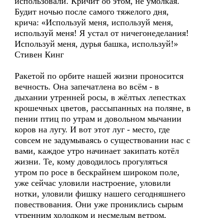
использовали. Кричит об этом, не умолкая.
Будит ночью после самого тяжелого дня,
крича: «Используй меня, используй меня,
используй меня! Я устал от ничегонеделания!
Используй меня, дурья башка, используй!»
Стивен Кинг
Ракетой по орбите нашей жизни проносится
вечность. Она запечатлена во всём - в
дыхании утренней росы, в жёлтых лепестках
крошечных цветов, рассыпанных на поляне, в
пении птиц по утрам и довольном мычании
коров на лугу. И вот этот луг - место, где
совсем не задумываясь о существовании нас с
вами, каждое утро начинает закипать котёл
жизни. Те, кому доводилось прогуляться
утром по росе в бескрайнем широком поле,
уже сейчас уловили настроение, уловили
нотки, уловили фишку нашего сегодняшнего
повествования. Они уже прониклись сырым
утренним холодком и несмелым ветром,