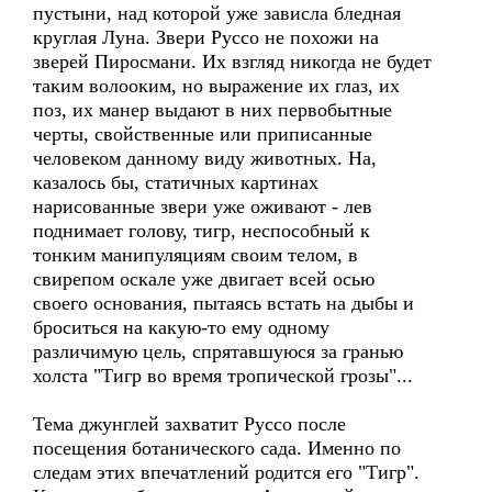
пустыни, над которой уже зависла бледная
круглая Луна. Звери Руссо не похожи на
зверей Пиросмани. Их взгляд никогда не будет
таким волооким, но выражение их глаз, их
поз, их манер выдают в них первобытные
черты, свойственные или приписанные
человеком данному виду животных. На,
казалось бы, статичных картинах
нарисованные звери уже оживают - лев
поднимает голову, тигр, неспособный к
тонким манипуляциям своим телом, в
свирепом оскале уже двигает всей осью
своего основания, пытаясь встать на дыбы и
броситься на какую-то ему одному
различимую цель, спрятавшуюся за гранью
холста "Тигр во время тропической грозы"...
Тема джунглей захватит Руссо после
посещения ботанического сада. Именно по
следам этих впечатлений родится его "Тигр".