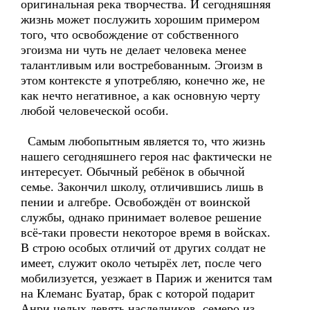
оригинальная река творчества. И сегодняшняя
жизнь может послужить хорошим примером
того, что освобождение от собственного
эгоизма ни чуть не делает человека менее
талантливым или востребованным. Эгоизм в
этом контексте я употребляю, конечно же, не
как нечто негативное, а как основную черту
любой человеческой особи.
Самым любопытным является то, что жизнь
нашего сегодняшнего героя нас фактически не
интересует. Обычный ребёнок в обычной
семье. Закончил школу, отличившись лишь в
пении и алгебре. Освобождён от воинской
службы, однако принимает волевое решение
всё-таки провести некоторое время в войсках.
В строю особых отличий от других солдат не
имеет, служит около четырёх лет, после чего
мобилизуется, уезжает в Париж и женится там
на Клеманс Буатар, брак с которой подарит
Анри целых девять наследников, семеро из