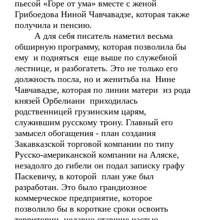
пьесой «Горе от ума» вместе с женой
Грибоедова Ниной Чавчавадзе, которая также
получила и пенсию.
А для себя писатель наметил весьма
обширную программу, которая позволила бы
ему и подняться еще выше по служебной
лестнице, и разбогатеть. Это не только его
должность посла, но и женитьба на Нине
Чавчавадзе, которая по линии матери из рода
князей Орбелиани приходилась
родственницей грузинским царям,
служившим русскому трону. Главный его
замысел обогащения - план создания
Закавказской торговой компании по типу
Русско-американской компании на Аляске,
незадолго до гибели он подал записку графу
Паскевичу, в которой план уже был
разработан. Это было грандиозное
коммерческое предприятие, которое
позволило бы в короткие сроки освоить
территории, недавно ставшие частью