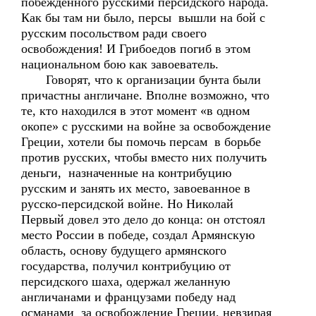
побежденного русскими персидского народа.
Как бы там ни было, персы вышли на бой с
русским посольством ради своего
освобождения! И Грибоедов погиб в этом
национальном бою как завоеватель.
Говорят, что к организации бунта были
причастны англичане. Вполне возможно, что
те, кто находился в этот момент «в одном
окопе» с русскими на войне за освобождение
Греции, хотели бы помочь персам в борьбе
против русских, чтобы вместо них получить
деньги, назначенные на контрибуцию
русским и занять их место, завоеванное в
русско-персидской войне. Но Николай
Первый довел это дело до конца: он отстоял
место России в победе, создал Армянскую
область, основу будущего армянского
государства, получил контрибуцию от
персидского шаха, одержал желанную
англичанами и французами победу над
османами за освобождение Греции, невзирая