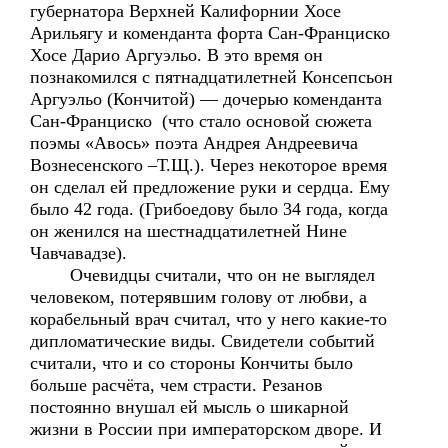
губернатора Верхней Калифорнии Хосе
Арильягу и коменданта форта Сан-Франциско
Хосе Дарио Аргуэльо. В это время он
познакомился с пятнадцатилетней Консепсьон
Аргуэльо (Кончитой) — дочерью коменданта
Сан-Франциско (что стало основой сюжета
поэмы «Авось» поэта Андрея Андреевича
Вознесенского –Т.Щ.). Через некоторое время
он сделал ей предложение руки и сердца. Ему
было 42 года. (Грибоедову было 34 года, когда
он женился на шестнадцатилетней Нине
Чавчавадзе).
Очевидцы считали, что он не выглядел
человеком, потерявшим голову от любви, а
корабельный врач считал, что у него какие-то
дипломатические виды. Свидетели событий
считали, что и со стороны Кончиты было
больше расчёта, чем страсти. Резанов
постоянно внушал ей мысль о шикарной
жизни в России при императорском дворе. И