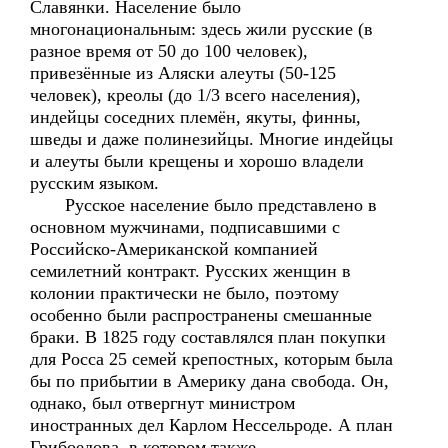
Славянки. Население было
многонациональным: здесь жили русские (в
разное время от 50 до 100 человек),
привезённые из Аляски алеуты (50-125
человек), креолы (до 1/3 всего населения),
индейцы соседних племён, якуты, финны,
шведы и даже полинезийцы. Многие индейцы
и алеуты были крещены и хорошо владели
русским языком.
Русское население было представлено в
основном мужчинами, подписавшими с
Российско-Американской компанией
семилетний контракт. Русских женщин в
колонии практически не было, поэтому
особенно были распространены смешанные
браки. В 1825 году составлялся план покупки
для Росса 25 семей крепостных, которым была
бы по прибытии в Америку дана свобода. Он,
однако, был отвергнут министром
иностранных дел Карлом Нессельроде. А план
Грибоедова, в котором также