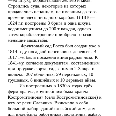
—90 штук), обрабатывали железо и медь.
Строились суда, некоторые из которых
продавались испанцам, не имевшим до того
времени здесь ни одного корабля. В 1816—
1824 г.г. построены 3 брига и одна шхуна
водоизмещением до 200 т каждая, однако
затем кораблестроение приобрело гораздо
меньшие масштабы.
Фруктовый сад Росса был создан уже в
1814 году посадкой персиковых деревьев. В
1817 г-м была посажена виноградная лоза. К
1841-му, согласно документам, составленным
при продаже форта, сад занимал 2-3 акра и
включал 207 яблочных, 29 персиковых, 10
грушевых, 8 вишнёвых и 10 деревьев айвы.
Из построенных в 1830-х годах трёх
ферм-«ранч», крупнейшим была «ранча
Костромитинова» (село Костромитиновское) к
югу от реки Славянка. Включало в себя
большой набор зданий: хозяйский дом, дом
для индейских работников, молотилка, амбар,