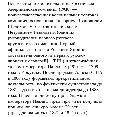
Величества покровительством Российская
Американская компания (РАК) —
полугосударственная колониальная торговая
компания, основанная Григорием Ивановичем
Шелиховым и его зятем Николаем
Петровичем Резановым (один из
руководителей первого русского
кругосветного плавания. Первый
официальный посол России в Японии,
составитель одного из первых русско-
японских словарей] – Т.Щ.) и утверждённая
указом императора Павла I 8 (19) июля 1799
года в Иркутске. После продажи Аляски США
в 1867 году формально прекратила свою
деятельность, но фактически существовала до
1881 года и выплачивала дивиденды до 1888
года. В нее вошли 20 купцов. Ука¬зом
императора Павла I пред¬при¬ятие получило
при¬ви¬ле¬гии сро¬ком на 20 лет
(про¬дле¬ва¬лись в 1821 и 1841 годах).