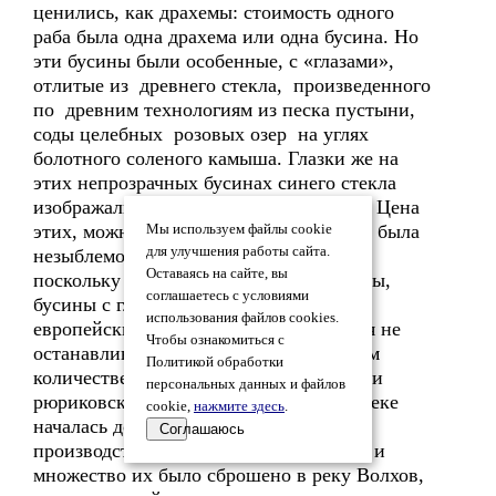
ценились, как драхемы: стоимость одного
раба была одна драхема или одна бусина. Но
эти бусины были особенные, с «глазами»,
отлитые из древнего стекла, произведенного
по древним технологиям из песка пустыни,
соды целебных розовых озер на углях
болотного соленого камыша. Глазки же на
этих непрозрачных бусинах синего стекла
изображали всевидящее око бога Гора. Цена
этих, можно сказать, ритуальных денег была
Мы используем файлы cookie
для улучшения работы сайта.
незыблемой с незапамятных времен, и
Оставаясь на сайте, вы
поскольку заменяла серебряные драхемы,
соглашаетесь с условиями
бусины с глазками делали на всех
использования файлов cookies.
европейских таможнях, чтобы торговля не
Чтобы ознакомиться с
останавливалась. Делали их в огромном
Политикой обработки
количестве и на таможне Старой Ладоги
персональных данных и файлов
рюриковской Руси. Потом, когда в 12 веке
cookie,
нажмите здесь
.
началась добыча серебра в Европе,
Соглашаюсь
производство денег-бусин остановили и
множество их было сброшено в реку Волхов,