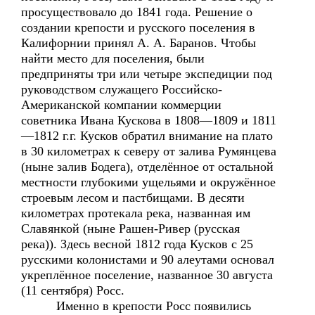
просуществовало до 1841 года. Решение о
создании крепости и русского поселения в
Калифорнии принял А. А. Баранов. Чтобы
найти место для поселения, были
предприняты три или четыре экспедиции под
руководством служащего Российско-
Американской компании коммерции
советника Ивана Кускова в 1808—1809 и 1811
—1812 г.г. Кусков обратил внимание на плато
в 30 километрах к северу от залива Румянцева
(ныне залив Бодега), отделённое от остальной
местности глубокими ущельями и окружённое
строевым лесом и пастбищами. В десяти
километрах протекала река, названная им
Славянкой (ныне Рашен-Ривер (русская
река)). Здесь весной 1812 года Кусков с 25
русскими колонистами и 90 алеутами основал
укреплённое поселение, названное 30 августа
(11 сентября) Росс.
Именно в крепости Росс появились