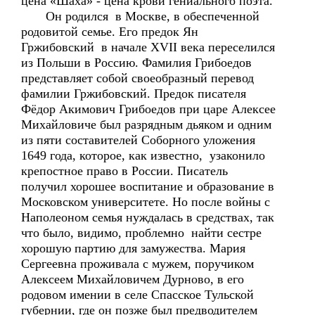
цена «Шаха» - цена крови гениального поэта.
Он родился в Москве, в обеспеченной
родовитой семье. Его предок Ян
Гржибовский в начале XVII века переселился
из Польши в Россию. Фамилия Грибоедов
представляет собой своеобразный перевод
фамилии Гржибовский. Предок писателя
Фёдор Акимович Грибоедов при царе Алексее
Михайловиче был разрядным дьяком и одним
из пяти составителей Соборного уложения
1649 года, которое, как известно, узаконило
крепостное право в России. Писатель
получил хорошее воспитание и образование в
Московском университете. Но после войны с
Наполеоном семья нуждалась в средствах, так
что было, видимо, проблемно найти сестре
хорошую партию для замужества. Мария
Сергеевна проживала с мужем, поручиком
Алексеем Михайловичем Дурново, в его
родовом имении в селе Спасское Тульской
губернии, где он позже был предводителем