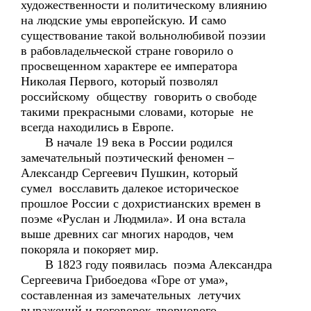
художественности и политическому влиянию
на людские умы европейскую. И само
существование такой вольнолюбивой поэзии
в рабовладельческой стране говорило о
просвещенном характере ее императора
Николая Первого, который позволял
российскому обществу говорить о свободе
такими прекрасными словами, которые не
всегда находились в Европе.
В начале 19 века в России родился
замечательный поэтический феномен –
Александр Сергеевич Пушкин, который
сумел восславить далекое историческое
прошлое России с дохристианских времен в
поэме «Руслан и Людмила». И она встала
выше древних саг многих народов, чем
покоряла и покоряет мир.
В 1823 году появилась поэма Александра
Сергеевича Грибоедова «Горе от ума»,
составленная из замечательных летучих
выражений и поговорок дворцового