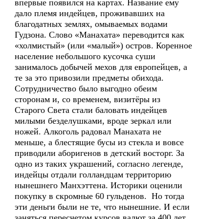
впервые появился на картах. Название ему
дало племя индейцев, проживавших на
благодатных землях, омываемых водами
Гудзона. Слово «Манахата» переводится как
«холмистый» (или «малый») остров. Коренное
население небольшого кусочка суши
занималось добычей мехов для европейцев, а
те за это привозили предметы обихода.
Сотрудничество было выгодно обеим
сторонам и, со временем, визитёры из
Старого Света стали баловать индейцев
милыми безделушками, вроде зеркал или
ножей. Алкоголь радовал Манахата не
меньше, а блестящие бусы из стекла и вовсе
приводили аборигенов в детский восторг. За
одно из таких украшений, согласно легенде,
индейцы отдали голландцам территорию
нынешнего Манхэттена. Историки оценили
покупку в скромные 60 гульденов. Но тогда
эти деньги были не те, что нынешние. И если
заняться пересчетом курсов валют за 400 лет,