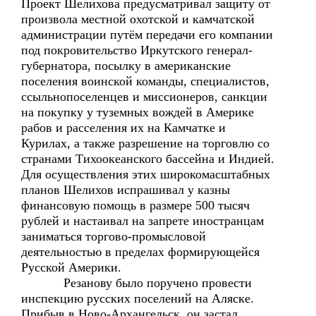
Проект Шелихова предусматривал защиту от
произвола местной охотской и камчатской
администрации путём передачи его компании
под покровительство Иркутского генерал-
губернатора, посылку в американские
поселения воинской команды, специалистов,
ссыльнопоселенцев и миссионеров, санкции
на покупку у туземных вождей в Америке
рабов и расселения их на Камчатке и
Курилах, а также разрешение на торговлю со
странами Тихоокеанского бассейна и Индией.
Для осуществления этих широкомасштабных
планов Шелихов испрашивал у казны
финансовую помощь в размере 500 тысяч
рублей и настаивал на запрете иностранцам
заниматься торгово-промысловой
деятельностью в пределах формирующейся
Русской Америки.
Резанову было поручено провести
инспекцию русских поселений на Аляске.
Прибыв в Ново-Архангельск, он застал