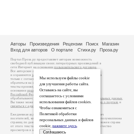
Авторы
Произведения
Рецензии
Поиск
Магазин
Вход для авторов
О портале
Стихи.ру
Проза.ру
Портал Проза.ру предоставляет авторам возможность
свободной публикации своих литературных произведений в
сети Интернет на основании
пользовательского договора
.
Все авторские права на произведения принадлежат авторам
и охраняются
законом
. Перепечатка произведений возможна
Мы используем файлы cookie
только с согласия его автора, к которому вы можете
обратиться на его авторской странице. Ответственность за
для улучшения работы сайта.
тексты произведений авторы несут самостоятельно на
Оставаясь на сайте, вы
основании
правил публикации
и
законодательства
Российской Федерации
. Данные пользователей
соглашаетесь с условиями
обрабатываются на основании
Политики обработки персональных данных
.
использования файлов cookies.
Вы также можете посмотреть более подробную
информацию о портале
и
связаться с администрацией
.
Чтобы ознакомиться с
Политикой обработки
Ежедневная аудитория портала Проза.ру – порядка 100 тысяч
посетителей, которые в общей сумме просматривают более полумиллиона
персональных данных и файлов
страниц по данным счетчика посещаемости, который расположен справа
cookie,
нажмите здесь
.
от этого текста. В каждой графе указано по две цифры: количество
просмотров и количество посетителей.
Соглашаюсь