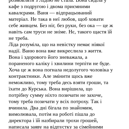
розмовляти з Лідою не стала. Вона сиділа у
кафе з подругою і двома приємними
кавалєрами. Ваня — відпрацьований
матеріал. Не така в неї любов, щоб ховати
себе живцем. Без ніг, без руки, без ока — це ж
навіть сам труси не зніме. Нє, такого щастя їй
не треба.
Ліда розуміла, що на невістку немає ніякої
надії. Ваню вона вже викреслила з життя.
Вона і здорового його зневажала, а
пораненого каліку і хвилини терпіти не буде.
Хоча це ж вона погнала недолугого чоловіка у
контрактники. Але змінити щось вже
неможливо, тому треба десь взяти гроши, та
їхати до Курська. Вона вирішила, що
потрібну сумму ніхто позичати не захоче,
тому треба позичати у всіх потроху. Так і
вчинила. Два дні бігала по знайомим,
вимолювала, потім на роботі пішла до
директора і їй назбирали трохи грошей,
написала заяву на відпустку за сімейними