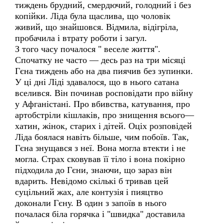
тиждень брудний, смердючий, голодний і без
копійки. Ліда була щаслива, що чоловік
живий, що знайшовся. Відмила, відігріла,
пробачила і втрату роботи і загул.
З того часу почалося " веселе життя".
Спочатку не часто — десь раз на три місяці
Гєна тиждень або на два пиячив без зупинки.
У ці дні Ліді здавалося, що в нього сатана
вселився. Він починав росповідати про війну
у Афганістані. Про вбивства, катування, про
артобстріли кішлаків, про знищення всього—
хатин, жінок, старих і дітей. Оціх розповідей
Ліда боялася навіть більше, чим побоїв. Так,
Гєна знущався з неї. Вона могла втекти і не
могла. Страх сковував її тіло і вона покірно
підходила до Гєни, знаючи, що зараз він
вдарить. Невідомо скількі б тривав цей
суцільний жах, але контузія і пияцтво
доконали Гєну. В один з запоїв в нього
почалася біла горячка і "швидка" доставила