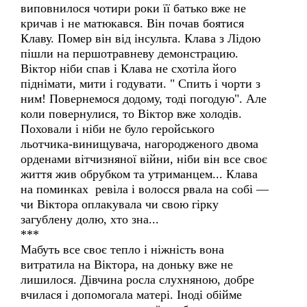
виповнилося чотири роки її батько вже не
кричав і не матюкався. Він почав боятися
Клаву. Помер він від інсульта. Клава з Лідою
пішли на першотравневу демонстрацию.
Віктор ніби спав і Клава не схотіла його
піднімати, мити і годувати. " Спить і чорти з
ним! Повернемося додому, тоді погодую". Але
коли повернулися, то Віктор вже холодів.
Поховали і ніби не було геройського
льотчика-винищувача, нагородженого двома
орденами вітчизняної війни, ніби він все своє
життя жив обрубком та утриманцем... Клава
на поминках ревіла і волосся рвала на собі —
чи Віктора оплакувала чи свою гірку
загублену долю, хто зна...
***
Мабуть все своє тепло і ніжність вона
витратила на Віктора, на доньку вже не
лишилося. Дівчина росла слухняною, добре
вчилася і допомогала матері. Іноді обійме