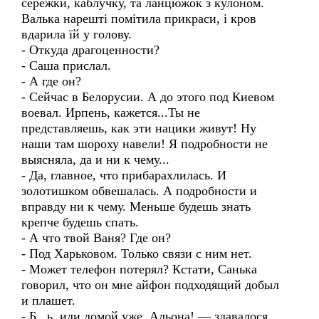
сережки, каблучку, та ланцюжок з кулоном.
Валька нарешті помітила прикраси, і кров
вдарила їй у голову.
- Откуда драгоценности?
- Саша прислал.
- А где он?
- Сейчас в Белорусии. А до этого под Киевом
воевал. Ирпень, кажется...Ты не
представляешь, как эти нацики живут! Ну
наши там шороху навели! Я подробности не
выясняла, да и ни к чему...
- Да, главное, что прибарахлилась. И
золотишком обвешалась. А подробности и
вправду ни к чему. Меньше будешь знать
крепче будешь спать.
- А что твой Ваня? Где он?
- Под Харьковом. Только связи с ним нет.
- Может телефон потерял? Кстати, Санька
говорил, что он мне айфон подходящий добыл
и плашет.
- Б...ь, иди домой уже, Альона! — здавалося,