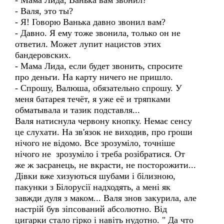
- Мама Лида, Ванька вам звонил?
- Валя, это ты?
- Я! Говорю Ванька давно звонил вам?
- Давно. Я ему тоже звонила, только он не
ответил. Может лупит нацистов этих
бандеровских.
- Мама Лида, если будет звонить, спросите
про деньги. На карту ничего не пришло.
- Спрошу, Валюша, обязательно спрошу. У
меня батарея течёт, я уже её и тряпками
обматывала и тазик подставля...
Валя натиснула червону кнопку. Немає сенсу
це слухати. На зв'язок не виходив, про гроши
нічого не відомо. Все зрозуміло, точніше
нічого не зрозуміло і треба розібратися. От
же ж засранець, не вкрасти, не посторожити...
Дівки вже хизуються шубами і білизною,
пакунки з Білорусії надходять, а мені як
завжди дуля з маком... Валя знов закурила, але
настрій був зіпсований абсолютно. Від
цигарки стало гірко і навіть нудотно. " Да что