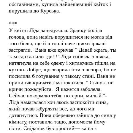
обставинами, купила найдешевший квіток і
вирушила до Курська.
***
У квітні Ліда занедужала. Зранку боліла
голова, вона навіть ворушитися не могла від
того болю, ще й в горлі наче цвяхи іржаві
застрягли. Ваня вже кричав " Давай жрать, ты
там сдохла или где!!!" Ліда сповзла з ліжка,
натягнула на себе одежу і хитаючись пішла на
кухню. Добре, що зварила їсти з вечора, бо не
посилила б готування у такому стані. Ваня не
припиняв кричати і матюкатися. " Сынок, не
кричи пожалуйста. Я кажется заболела.
Сейчас покормлю тебя, потерпи, милый."-
Ліда намагалася хоч якось заспокоїти сина,
який почав жбурляти все, до чого міг
дотягнутися. Вона обережно зайшла до сина у
кімнату, поставила тацю, допомогла йому
сісти. Сніданок був простий— каша з