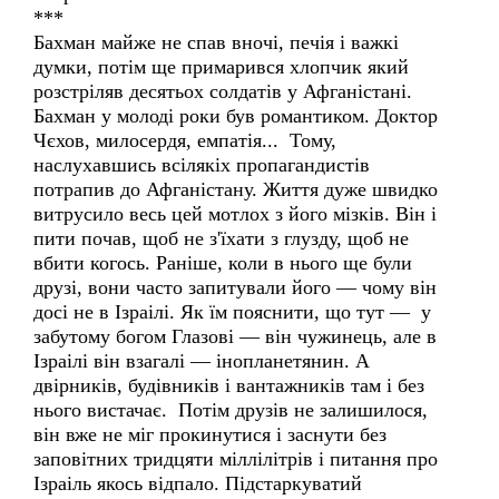
***
Бахман майже не спав вночі, печія і важкі
думки, потім ще примарився хлопчик який
розстріляв десятьох солдатів у Афганістані.
Бахман у молоді роки був романтиком. Доктор
Чєхов, милосердя, емпатія... Тому,
наслухавшись всілякіх пропагандистів
потрапив до Афганістану. Життя дуже швидко
витрусило весь цей мотлох з його мізків. Він і
пити почав, щоб не з'їхати з глузду, щоб не
вбити когось. Раніше, коли в нього ще були
друзі, вони часто запитували його — чому він
досі не в Ізраілі. Як їм пояснити, що тут — у
забутому богом Глазові — він чужинець, але в
Ізраілі він взагалі — інопланетянин. А
двірників, будівників і вантажників там і без
нього вистачає. Потім друзів не залишилося,
він вже не міг прокинутися і заснути без
заповітних тридцяти міллілітрів і питання про
Ізраіль якось відпало. Підстаркуватий