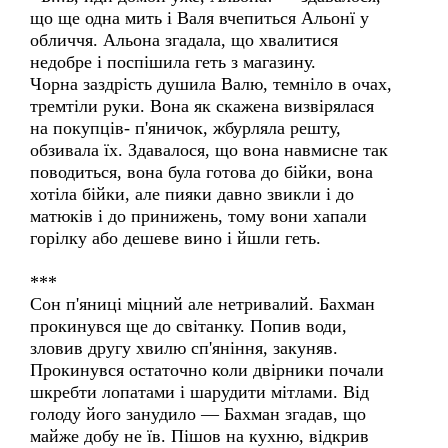
що ще одна мить і Валя вчепиться Альонї у
обличчя. Альона згадала, що хвалитися
недобре і поспішила геть з магазину.
Чорна заздрість душила Валю, темніло в очах,
тремтіли руки. Вона як скажена визвірялася
на покупців- п'яничок, жбурляла решту,
обзивала їх. Здавалося, що вона навмисне так
поводиться, вона була готова до бійки, вона
хотіла бійки, але пияки давно звикли і до
матюків і до принижень, тому вони хапали
горілку або дешеве вино і йшли геть.
***
Сон п'яниці міцний але нетривалий. Бахман
прокинувся ще до світанку. Попив води,
зловив другу хвилю сп'яніння, закуняв.
Прокинувся остаточно коли двірники почали
шкребти лопатами і шарудити мітлами. Від
голоду його занудило — Бахман згадав, що
майже добу не їв. Пішов на кухню, відкрив