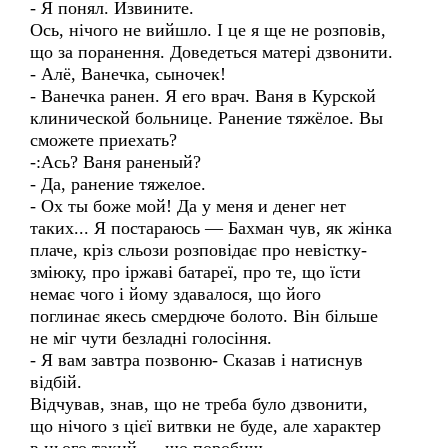
- Я понял. Извините.
Ось, нічого не вийшло. І це я ще не розповів,
що за поранення. Доведеться матері дзвонити.
- Алё, Ванечка, сыночек!
- Ванечка ранен. Я его врач. Ваня в Курской
клинической больнице. Ранение тяжёлое. Вы
сможете приехать?
-:Ась? Ваня раненый?
- Да, ранение тяжелое.
- Ох ты боже мой! Да у меня и денег нет
таких... Я постараюсь — Бахман чув, як жінка
плаче, кріз сльози розповідає про невістку-
зміюку, про іржаві батареї, про те, що їсти
немає чого і йому здавалося, що його
поглинає якесь смердюче болото. Він більше
не міг чути безладні голосіння.
- Я вам завтра позвоню- Сказав і натиснув
відбій.
Відчував, знав, що не треба було дзвонити,
що нічого з цієї витвки не буде, але характер