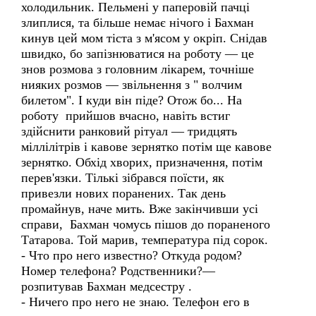
холодильник. Пельмені у паперовій пачці
злиплися, та більше немає нічого і Бахман
кинув цей мом тіста з м'ясом у окріп. Снідав
швидко, бо запізнюватися на роботу — це
знов розмова з головним лікарем, точніше
нияких розмов — звільнення з " волчим
билетом". І куди він піде? Отож бо... На
роботу прийшов вчасно, навіть встиг
здійснити ранковий рітуал — тридцять
міллілітрів і кавове зернятко потім ще кавове
зернятко. Обхід хворих, призначення, потім
перев'язки. Тількі зібрався поїсти, як
привезли нових поранених. Так день
промайнув, наче мить. Вже закінчивши усі
справи, Бахман чомусь пішов до пораненого
Татарова. Той марив, температура під сорок.
- Что про него известно? Откуда родом?
Номер телефона? Родственники?—
розпитував Бахман медсестру .
- Ничего про него не знаю. Телефон его в