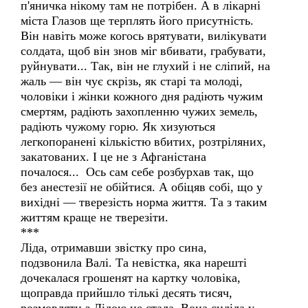
п'яничка нікому там не потрібен. А в лікарні
міста Глазов ще терплять його присутність.
Він навіть може когось врятувати, вилікувати
солдата, щоб він знов міг вбивати, грабувати,
руйнувати... Так, він не глухий і не сліпий, на
жаль — він чує скрізь, як старі та молоді,
чоловіки і жінки кожного дня радіють чужим
смертям, радіють захопленню чужих земель,
радіють чужому горю. Як хизуються
легкопоранені кількістю вбитих, розтріляних,
закатованих. І це не з Афганістана
почалося... Ось сам себе розбурхав так, що
без анестезії не обійтися. А обіцяв собі, що у
вихідні — тверезість норма життя. Та з таким
життям краще не тверезіти.
***
Ліда, отримавши звістку про сина,
подзвонила Валі. Та невістка, яка нарешті
дочекалася грошенят на картку чоловіка,
щоправда прийшло тількі десять тисяч,