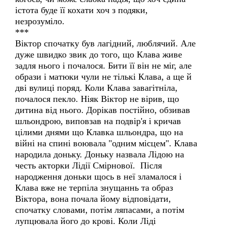
істота буде її кохати хоч з подяки,
незрозуміло.
***
Віктор спочатку був лагідний, люблячий. Але
дуже швидко звик до того, що Клава живе
задля нього і почалося. Бити її він не міг, але
образи і матюки чули не тількі Клава, а ще й
дві вулиці поряд. Коли Клава завагітніла,
почалося пекло. Ніяк Віктор не вірив, що
дитина від нього. Дорікав постійно, обзивав
шльондрою, виповзав на подвір'я і кричав
цілими днями що Клавка шльондра, що на
війні на спині воювала "одним місцем". Клава
народила доньку. Доньку назвала Лідою на
честь акторки Лідії Смірнової. Після
народження доньки щось в неї зламалося і
Клава вже не терпіла знущаннь та образ
Віктора, вона почала йому відповідати,
спочатку словами, потім ляпасами, а потім
лупцювала його до крові. Коли Ліді