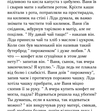
підливою та кисла капуста з цибулею. Ваня їв
і сварив мати з набитим ротом. Кріхти каши
вилітали з рота, потрапляли на простирадла,
на килимок на стіні і Ліда думала, як важко
знімати та чистити той килимок. Ваня з'їв
сніданок, жбурнув тарілкою в матір, але не
поцілив. " Ну давай чай тащи!" - наказав він.
Ліда принесла чай та хліб з маслом і цукром.
Коли син був маленький він називав такий
бутерброд " пироженком" і дуже любив." А
что — конфет или сгущёнки в этом доме
нету?"- запитав він. " Ваня, сынок, так вчера
закончились! Я куплю."- Ліда ледь не плакала
від болю і слабкісті. Ваня доїв " пироженку",
запив чаєм і протягнув порожню чашку. Ліда
хотіла чашку прибрати, але Ваня міцно
схопив її за руку. " А вчера купить конфет не
могла, падла? Издеваться решила над убогим?
Ты думаешь, если я калека, так издеваться
можно? " він викручував руку матері, смикав,
щоб зробити боляче, потім відпустив руку і