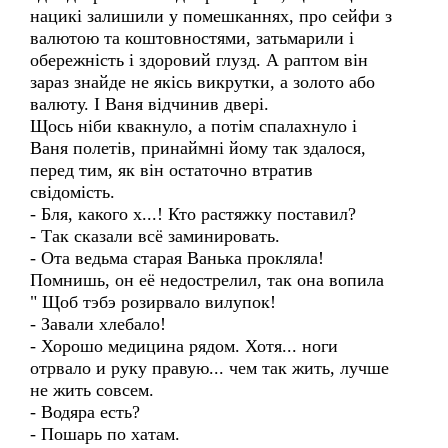
нацикі залишили у помешканнях, про сейфи з
валютою та коштовностями, затьмарили і
обережність і здоровий глузд. А раптом він
зараз знайде не якісь викрутки, а золото або
валюту. І Ваня відчинив двері.
Щось ніби квакнуло, а потім спалахнуло і
Ваня полетів, принаймні йому так здалося,
перед тим, як він остаточно втратив
свідомість.
- Бля, какого х...! Кто растяжку поставил?
- Так сказали всё заминировать.
- Ота ведьма старая Ванька прокляла!
Помнишь, он её недострелил, так она вопила
" Щоб тэбэ розирвало вилупок!
- Завали хлебало!
- Хорошо медицина рядом. Хотя... ноги
отрвало и руку правую... чем так жить, лучше
не жить совсем.
- Водяра есть?
- Пошарь по хатам.