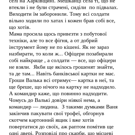
селі на Харківщині. Мешканці села ті, що не
втекли і не були страчені, сиділи по підвалах.
Виходити їм заборонили. Тому всі солдати
вільно ходили по хатах і кожен брав собі все,
що хотів.
Мама просила щось привезти з побутової
техніки, але то все фігня, а от добрий
інструмент йому не по кішені. Як не зараз
назбирати, то коли ж... Офіцери позабирали
собі найкраще , а солдати — все, що офіцери
не взяли. Якби ще якіхось грошенят знайти,
та де там... Навіть банківської картки не має.
Гроши Валька всі отримує— картка в неї, та
ще бреше, що нічого на картку не надходило.
А командир каже, що повинно надходити.
Чомусь до Валькі довіри ніякої нема, а
командир — людина. З такими думками Ваня
закінчив пакувати свої трофеї, обгорнув
скотчем картонний ящик і вже хотів
повертатися до своїх, аж раптом помітив ще
одні двері. Розповіді про скарби, що місцеві