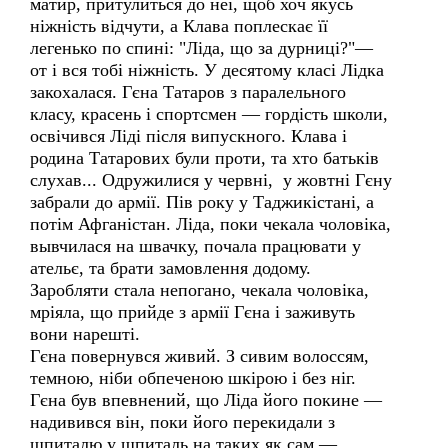
матир, притулиться до неї, щоб хоч якусь
ніжність відчути, а Клава поплескає її
легенько по спині: "Ліда, що за дурниці?"—
от і вся тобі ніжність. У десятому класі Лідка
закохалася. Гєна Татаров з паралельного
класу, красень і спортсмен — гордість школи,
освічився Ліді після випускного. Клава і
родина Татарових були проти, та хто батьків
слухав... Одружилися у червні, у жовтні Гєну
забрали до армії. Пів року у Таджикістані, а
потім Афганістан. Ліда, поки чекала чоловіка,
вывчилася на швачку, почала працювати у
ательє, та брати замовлення додому.
Заробляти стала непогано, чекала чоловіка,
мріяла, що прийде з армії Гєна і заживуть
вони нарешті.
Гєна повернувся живий. З сивим волоссям,
темною, ніби обпеченою шкірою і без ніг.
Гєна був впевнений, що Ліда його покине —
надивився він, поки його перекидали з
шпиталю у шпиталь на таких як сам —