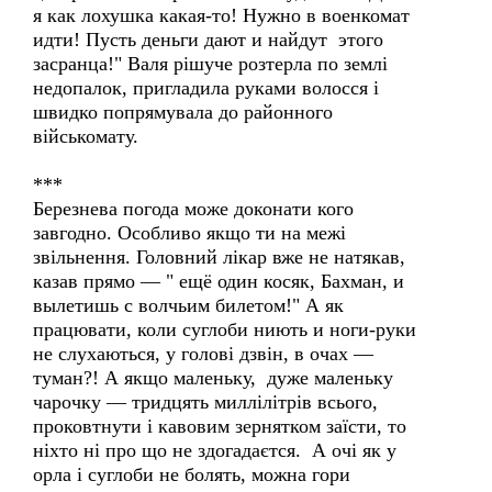
я как лохушка какая-то! Нужно в военкомат
идти! Пусть деньги дают и найдут этого
засранца!" Валя рішуче розтерла по землі
недопалок, пригладила руками волосся і
швидко попрямувала до районного
військомату.
***
Березнева погода може доконати кого
завгодно. Особливо якщо ти на межі
звільнення. Головний лікар вже не натякав,
казав прямо — " ещё один косяк, Бахман, и
вылетишь с волчьим билетом!" А як
працювати, коли суглоби ниють и ноги-руки
не слухаються, у голові дзвін, в очах —
туман?! А якщо маленьку, дуже маленьку
чарочку — тридцять миллілітрів всього,
проковтнути і кавовим зернятком заїсти, то
ніхто ні про що не здогадаєтся. А очі як у
орла і суглоби не болять, можна гори