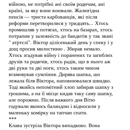
війною, не потрібні ані своїм родичам, ані
країні, за яку вони воювали. Жалюгідна
пенсія — триста карбованців, які після
реформи перетворилися у тридцять... Хтось
промишляв у потягах, хтось на базарах, хтось
потрапив у залежність до бандитів у так звані
" атртєлі". Віктор цілісенький день у спеку і у
дощ просив милостиню . Збирав немало.
Хтось згадував війну і поранених та загиблих
друзів та родичів, хтось радів, що в нього аж
дві руки та дві ноги, хтось таким чином
вгамовував сумління. Дирява шапка, шо
лежала біля Віктора, наповнювалася швидко.
Тоді якийсь непомітний хлоп забирав шапку з
грошима, а на її місце кидав таку саму шапку,
але порожню. Після важкого дня Вітю
годували якоюсь баландою і відносили у
маленьку комірку на тапчан спати.
***
Клава зустріла Віктора випадково. Вона