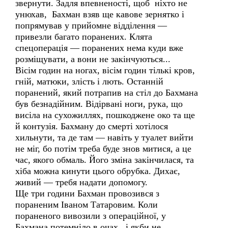
звернути. Задля впевненості, щоб ніхто не
унюхав, Бахман взяв ще кавове зернятко і
попрямував у прийомне відділення —
привезли багато поранених. Клята
спецоперація — поранених нема куди вже
розміщувати, а вони не закінчуються...
Вісім годин на ногах, вісім годин тількі кров,
гній, матюки, злість і лють. Останній
поранений, який потрапив на стіл до Бахмана
був безнадійним. Відірвані ноги, рука, що
висіла на сухожиллях, пошкоджене око та ще
й контузія. Бахману до смерті хотілося
хильнути, та де там — навіть у туалет вийти
не міг, бо потім треба буде знов митися, а це
час, якого обмаль. Його зміна закінчилася, та
хіба можна кинути цього обрубка. Дихає,
живий — требя надати допомогу.
Ще три години Бахман провозився з
пораненим Іваном Татаровим. Коли
пораненого вивозили з операційної, у
Бахмана потемніло в очах, і якби не