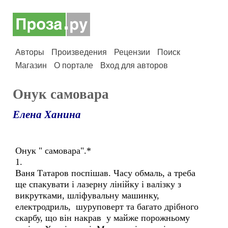
Авторы
Произведения
Рецензии
Поиск
Магазин
О портале
Вход для авторов
Онук самовара
Елена Ханина
Онук " самовара".*
1.
Ваня Татаров поспішав. Часу обмаль, а треба
ще спакувати і лазерну лінійку і валізку з
викрутками, шліфувальну машинку,
електродриль, шуруповерт та багато дрібного
скарбу, що він накрав у майже порожньому