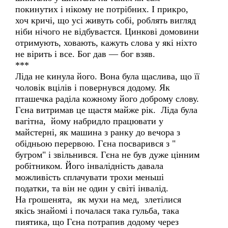
покинутих і нікому не потрібних. І прикро,
хоч кричі, що усі живуть собі, роблять вигляд
ніби нічого не відбуваєтся. Цинкові домовини
отримують, ховають, кажуть слова у які ніхто
не вірить і все. Бог дав — бог взяв.
***
Ліда не кинула його. Вона була щаслива, що її
чоловік вцілів і повернувся додому. Як
пташечка раділа кожному його доброму слову.
Гєна витримав це щастя майже рік. Ліда була
вагітна, йому набридло працювати у
майстерні, як машина з ранку до вечора з
обідньою перервою. Гєна посварився з "
бугром" і звільнився. Гєна не був дуже цінним
робітником. Його інвалідність давала
можливість сплачувати трохи меньші
податки, та він не один у світі інвалід.
На грошенята, як мухи на мед, злетілися
якісь знайомі і почалася така гульба, така
пиятика, що Гєна потрапив додому через