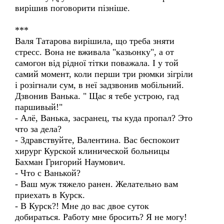
вирішив поговорити пізніше.
***
Валя Татарова вирішила, що треба зняти
стресс. Вона не вживала "казьонку", а от
самогон від рідної тітки поважала. І у той
самий момент, коли перши три рюмки зігріли
і розігнали сум, в неї задзвонив мобільний.
Дзвонив Ванька. " Щас я тебе устрою, гад
паршивый!"
- Алё, Ванька, засранец, ты куда пропал? Это
что за дела?
- Здравствуйте, Валентина. Вас беспокоит
хирург Курской клинической больницы
Бахман Григорий Наумович.
- Что с Ванькой?
- Ваш муж тяжело ранен. Желательно вам
приехать в Курск.
- В Курск?! Мне до вас двое суток
добираться. Работу мне бросить? Я не могу!