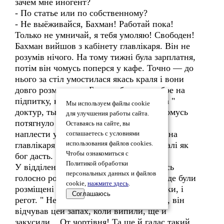
зачем мне иногент?
- По статье или по собственному?
- Не выёживайся, Бахман! Работай пока!
Только не умничай, я тебя умоляю! Свободен!
Бахман вийшов з кабінету главлікаря. Він не
розумів нічого. На тому тижні була зарплатня,
потім він чомусь поперся у кафе. Точно — до
нього за стіл умостилася якась краля і вони
довго розмовляли. Бахман був вже добре на
підпитку, кралечка ще сміялася і казала "
Мы используем файлы cookie
доктур, ты на кочерге". А потім його чомусь
для улучшения работы сайта.
потягнуло на відвертості... Що він міг
Оставаясь на сайте, вы
наплести у такому стані... Та начхати і на
соглашаетесь с условиями
главлікаря і на ФСБ... Ніч відчергує і далі як
использования файлов cookies.
Чтобы ознакомиться с
бог дасть.
Политикой обработки
У відділенні було якось тривожно. Якось
персональных данных и файлов
голосно розмовляли пациєнти, з палат де були
cookie,
нажмите здесь
.
розміщені легко поранені лунали матюки, і
Соглашаюсь
регот. " Невже бухло хтось приніс? Так, він
відчував цей запах, коли випили, ще й
закусили... От чортівня! Та ще й галас такий,