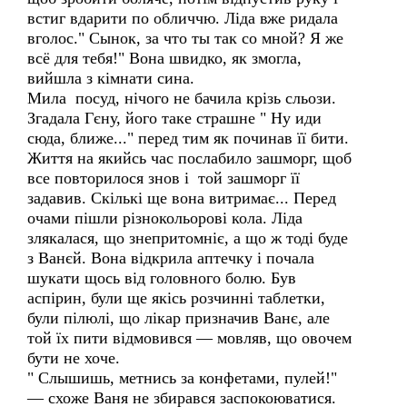
встиг вдарити по обличчю. Ліда вже ридала
вголос." Сынок, за что ты так со мной? Я же
всё для тебя!" Вона швидко, як змогла,
вийшла з кімнати сина.
Мила посуд, нічого не бачила крізь сльози.
Згадала Гєну, його таке страшне " Ну иди
сюда, ближе..." перед тим як починав її бити.
Життя на якийсь час послабило зашморг, щоб
все повторилося знов і той зашморг її
задавив. Скількі ще вона витримає... Перед
очами пішли різнокольорові кола. Ліда
злякалася, що знепритомніє, а що ж тоді буде
з Ванєй. Вона відкрила аптечку і почала
шукати щось від головного болю. Був
аспірин, були ще якісь розчинні таблетки,
були пілюлі, що лікар призначив Ванє, але
той їх пити відмовився — мовляв, що овочем
бути не хоче.
" Слышишь, метнись за конфетами, пулей!"
— схоже Ваня не збирався заспокоюватися.