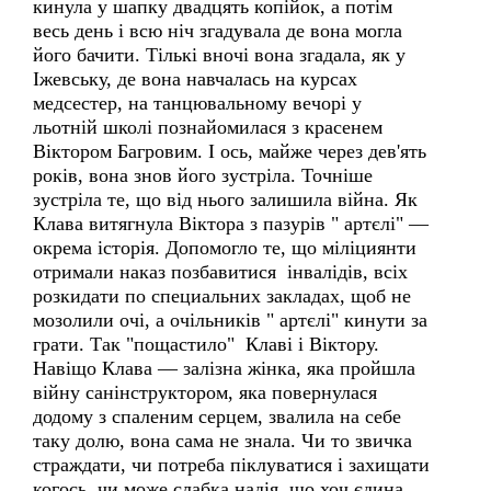
кинула у шапку двадцять копійок, а потім
весь день і всю ніч згадувала де вона могла
його бачити. Тількі вночі вона згадала, як у
Іжевську, де вона навчалась на курсах
медсестер, на танцювальному вечорі у
льотній школі познайомилася з красенем
Віктором Багровим. І ось, майже через дев'ять
років, вона знов його зустріла. Точніше
зустріла те, що від нього залишила війна. Як
Клава витягнула Віктора з пазурів " артєлі" —
окрема історія. Допомогло те, що міліциянти
отримали наказ позбавитися інвалідів, всіх
розкидати по специальних закладах, щоб не
мозолили очі, а очільників " артєлі" кинути за
грати. Так "пощастило" Клаві і Віктору.
Навіщо Клава — залізна жінка, яка пройшла
війну санінструктором, яка повернулася
додому з спаленим серцем, звалила на себе
таку долю, вона сама не знала. Чи то звичка
страждати, чи потреба піклуватися і захищати
когось, чи може слабка надія, що хоч єдина