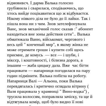
відмовивсч. І дарма Валька голосно
грубіянила і сварилася, сподіваючись, що
хтось вийде поцікавитися що ж відбуваєтся.
Нікому ніякого діла не було до її лайки. Так і
пішла вона ни з чим. Знов зателефонувала
Ванє, знов механічний голос сказав :" абонент
находиться вне зоны действия сети".. Валька
обматюкала Ваню, військомат, чергового і
весь цей " конченый мир", в якому жінка не
може отримати гроши і купити собі щось
приємне, де комусь — все — і шуби, і
міксєр, і коштовності, і білизна дорога, а
іньшим — жаба цицьку дала. Вже час бігти
працювати — напарниця погодилася на пару
годин підмінити. Валька побігла на роботу.
Напарниця Валі — Альона, поки Валька
перевдягалась і критично оглядала вітрину (
Валя працювала у крамниці " Вино-водка") ,
трусила волоссям, поправляла зачіску, та ще й
відтягувала комір, щоб було видно її нові