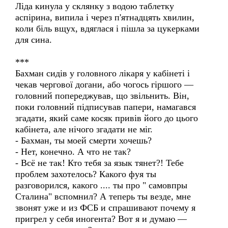
Ліда кинула у склянку з водою таблетку
аспірина, випила і через п'ятнадцять хвилин,
коли біль вщух, вдяглася і пішла за цукерками
для сина.
***
Бахман сидів у головного лікаря у кабінеті і
чекав чергової догани, або чогось гіршого —
головний попереджував, що звільнить. Він,
поки головний підписував папери, намагався
згадати, який саме косяк привів його до цього
кабінета, але нічого згадати не міг.
- Бахман, ты моей смерти хочешь?
- Нет, конечно. А что не так?
- Всё не так! Кто тебя за язык тянет?! Тебе
проблем захотелось? Какого фуя ты
разговорился, какого .... ты про " самовпры
Сталина" вспомнил? А теперь ты везде, мне
звонят уже и из ФСБ и спрашивают почему я
пригрел у себя иногента? Вот я и думаю —