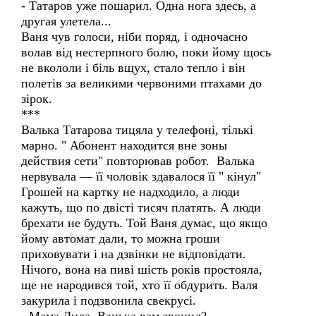
- Татаров уже пошарил. Одна нога здесь, а
другая улетела...
Ваня чув голоси, ніби поряд, і одночасно
волав від нестерпного болю, поки йому щось
не вкололи і біль вщух, стало тепло і він
полетів за великими червоними птахами до
зірок.
***
Валька Татарова тицяла у телефоні, тількі
марно. " Абонент находится вне зоны
действия сети" повторював робот. Валька
нервувала — її чоловік здавалося її " кінул"
Грошей на картку не надходило, а люди
кажуть, що по двісті тисяч платять. А люди
брехати не будуть. Той Ваня думає, що якщо
йому автомат дали, то можна гроши
приховувати і на дзвінки не відповідати.
Нічого, вона на пиві шість років простояла,
ще не народився той, хто її обдурить. Валя
закурила і подзвонила свекрусі.