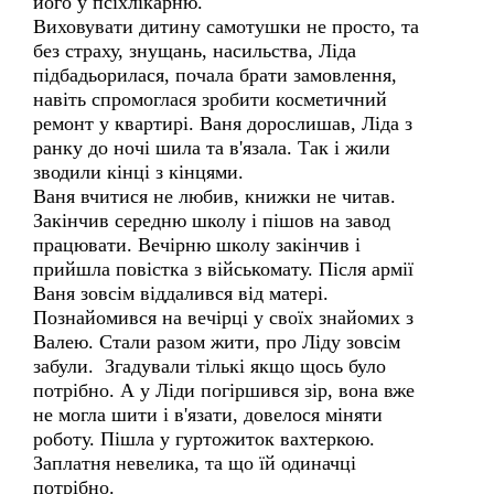
його у псіхлікарню.
Виховувати дитину самотушки не просто, та
без страху, знущань, насильства, Ліда
підбадьорилася, почала брати замовлення,
навіть спромоглася зробити косметичний
ремонт у квартирі. Ваня дорослишав, Ліда з
ранку до ночі шила та в'язала. Так і жили
зводили кінці з кінцями.
Ваня вчитися не любив, книжки не читав.
Закінчив середню школу і пішов на завод
працювати. Вечірню школу закінчив і
прийшла повістка з військомату. Після армії
Ваня зовсім віддалився від матері.
Познайомився на вечірці у своїх знайомих з
Валею. Стали разом жити, про Ліду зовсім
забули. Згадували тількі якщо щось було
потрібно. А у Ліди погіршився зір, вона вже
не могла шити і в'язати, довелося міняти
роботу. Пішла у гуртожиток вахтеркою.
Заплатня невелика, та що їй одиначці
потрібно.