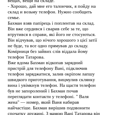
вещах, вещи на складе.
- Хорошо, дай мне его талончик, я пойду на
склад и возьму телефон. Нужно сообщить
семье.
Бахман взяв папірець і поплентав на склад.
Він вже сердився і сварив себе за те, що
втрутився в справи, які його не стосуються.
Він відчував, що нічого хорошого з цієї затії
не буде, та все одно прямував до складу.
Комірниця без зайвих слів віддала йому
телефон Татарова.
Вже вдома Бахман відкопав зарядний
пристрій для телефону Вані, підключив
телефон заряджатися, залив окріпом лапшу
швидкого приготування, вицмулив склянку
вина і увімкнув телефон. На щастя телефон
був не запоролений і Бахман почав
переглядати контакти у телефоні. " Валя
жена" — номер, який Ваня набирав
найчастіше. Бахман вирішив подзвонити
спочатку дружині. З мамою Вані Татарова він