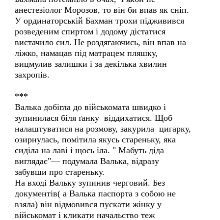
анестезіолог Морозов, то він би впав як сніп.
У ординаторській Бахман трохи підживився
розведеним спиртом і додому дістатися
вистачило сил. Не роздягаючись, він впав на
ліжко, намацав під матрацем пляшку,
вицмулив залишки і за декілька хвилин
захропів.
***
Валька добігла до військомата швидко і
зупинилася біля ґанку віддихатися. Щоб
налаштуватися на розмову, закурила цигарку,
озирнулась, помітила якусь стареньку, яка
сиділа на лаві і щось їла. " Мабуть діда
виглядає"— подумала Валька, відразу
забувши про стареньку.
На вході Вальку зупинив черговий. Без
документів( а Валька паспорта з собою не
взяла) він відмовився пускати жінку у
військомат і кликати начальство теж