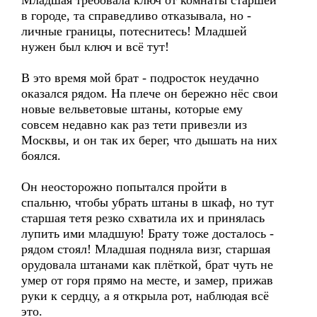
Младшая требовала ключ от комнаты старшей
в городе, та справедливо отказывала, но -
личные границы, потеснитесь! Младшей
нужен был ключ и всё тут!
В это время мой брат - подросток неудачно
оказался рядом. На плече он бережно нёс свои
новые вельветовые штаны, которые ему
совсем недавно как раз тети привезли из
Москвы, и он так их берег, что дышать на них
боялся.
Он неосторожно попытался пройти в
спальню, чтобы убрать штаны в шкаф, но тут
старшая тетя резко схватила их и принялась
лупить ими младшую! Брату тоже досталось -
рядом стоял! Младшая подняла визг, старшая
орудовала штанами как плёткой, брат чуть не
умер от горя прямо на месте, и замер, прижав
руки к сердцу, а я открыла рот, наблюдая всё
это.