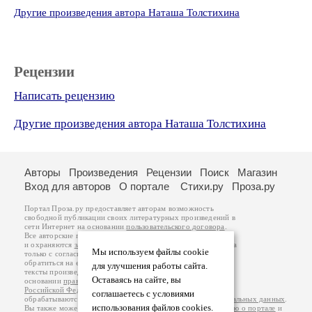
Другие произведения автора Наташа Толстихина
Рецензии
Написать рецензию
Другие произведения автора Наташа Толстихина
Авторы
Произведения
Рецензии
Поиск
Магазин
Вход для авторов
О портале
Стихи.ру
Проза.ру
Портал Проза.ру предоставляет авторам возможность
свободной публикации своих литературных произведений в
сети Интернет на основании
пользовательского договора
.
Все авторские права на произведения принадлежат авторам
и охраняются
законом
. Перепечатка произведений возможна
Мы используем файлы cookie
только с согласия его автора, к которому вы можете
обратиться на его авторской странице. Ответственность за
для улучшения работы сайта.
тексты произведений авторы несут самостоятельно на
Оставаясь на сайте, вы
основании
правил публикации
и
законодательства
Российской Федерации
. Данные пользователей
соглашаетесь с условиями
обрабатываются на основании
Политики обработки персональных данных
.
использования файлов cookies.
Вы также можете посмотреть более подробную
информацию о портале
и